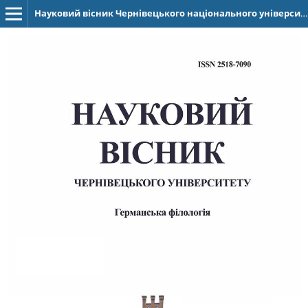
Науковий вісник Чернівецького національного університету імені Юрія Федьковича. Серія: Германська філологія