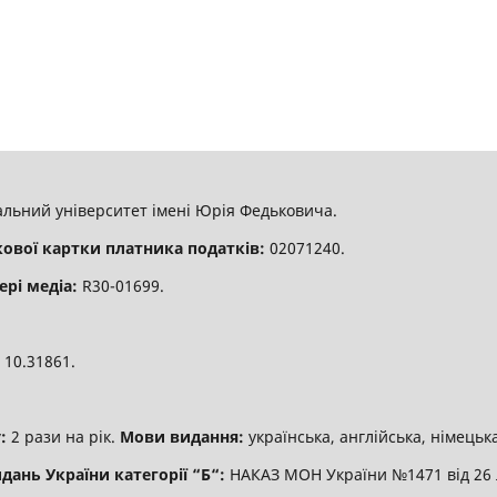
льний університет імені Юрія Федьковича.
кової картки платника податків:
02071240.
ері медіа:
R30-01699.
:
10.31861.
:
2 рази на рік.
Мови видання:
українська, англійська, німецька
дань України категорії “Б“:
НАКАЗ МОН України №1471 від 26 