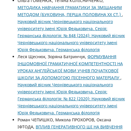
Ольга ГОМЕНЮК, Тетяна КОЛІСНИЧЕНКО,
МЕТОДИКА НАВЧАННЯ ГРАМАТИКИ ЗА ЗМІШАНИМ
МЕТОДОМ (БУКОВИНА, ПЕРША ПОЛОВИНА ХХ СТ.)
,
Науковий вісник Чернівецького національного
університету імені Юрія Федьковича. Серія:
Германська філологія: № 848 (2024): Науковий вісник
Чернівецького національного університету імені
Юрія Федьковича. Германська філологія
Леся Щеснюк, Зоряна Батринчук,
ФОРМУВАННЯ
ІНШОМОВНОЇ ГРАМАТИЧНОЇ КОМПЕТЕНТНОСТІ НА
УРОКАХ АНГЛІЙСЬКОЇ МОВИ УЧНІВ ПОЧАТКОВОЇ
ШКОЛИ ЗА ДОПОМОГОЮ ПІСЕННОГО МАТЕРІАЛУ
,
Науковий вісник Чернівецького національного
університету імені Юрія Федьковича. Серія:
Германська філологія: № 822 (2020): Науковий вісник
Чернівецького національного університету імені
Юрія Федьковича. Германська філологія
Роман ЧЕПИШКО, Микола ПРОХОРОВ, Оксана
ІФТОДА,
ВПЛИВ ГЕНЕРАТИВНОГО ШІ НА ВИВЧЕННЯ