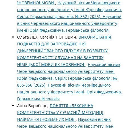
ІНОЗЕМНОЇ МОВИ
,
Науковий вісник Чернівецького
національного університету імені Юрія Федьковича.
Серія: Германська філологія: № 852 (2025): Науковий
вісник Чернівецького національного університету
імені Юрія Федьковича. Германська філологія
Ольга ЛЕХ, Євгенія ПОПОВИЧ,
ВИКОРИСТАННЯ
ПОДКАСТІВ ДЛЯ ЗАПРОВАДЖЕННЯ
ДИФЕРЕНЦІЙОВАНОГО ПІДХОДУ В РОЗВИТКУ
КОМПЕТЕНТНОСТІ СЛУХАННЯ НА ЗАНЯТТЯХ
НІМЕЦЬКОЇ МОВИ ЯК ІНОЗЕМНОЇ
,
Науковий вісник
Чернівецького національного університету імені
Юрія Федьковича. Серія: Германська філологія: №
855-856 (2025): Науковий вісник Чернівецького
національного університету імені Юрія Федьковича.
Германська філологія
Анна Воробець,
ПОНЯТТЯ «ЛЕКСИЧНА
КОМПЕТЕНТНІСТЬ» У СУЧАСНІЙ МЕТОДИЦІ
НАВЧАННЯ ІНОЗЕМНИХ МОВ
,
Науковий вісник
Чернівецького національного університету імені