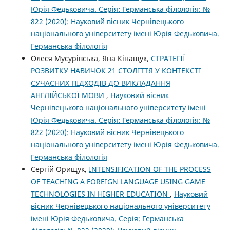
Юрія Федьковича. Серія: Германська філологія: №
822 (2020): Науковий вісник Чернівецького
національного університету імені Юрія Федьковича.
Германська філологія
Олеся Мусурівська, Яна Кінащук,
СТРАТЕГІЇ
РОЗВИТКУ НАВИЧОК 21 СТОЛІТТЯ У КОНТЕКСТІ
СУЧАСНИХ ПІДХОДІВ ДО ВИКЛАДАННЯ
АНГЛІЙСЬКОЇ МОВИ
,
Науковий вісник
Чернівецького національного університету імені
Юрія Федьковича. Серія: Германська філологія: №
822 (2020): Науковий вісник Чернівецького
національного університету імені Юрія Федьковича.
Германська філологія
Сергій Орищук,
INTENSIFICATION OF THE PROCESS
OF TEACHING A FOREIGN LANGUAGE USING GAME
TECHNOLOGIES IN HIGHER EDUCATION
,
Науковий
вісник Чернівецького національного університету
імені Юрія Федьковича. Серія: Германська