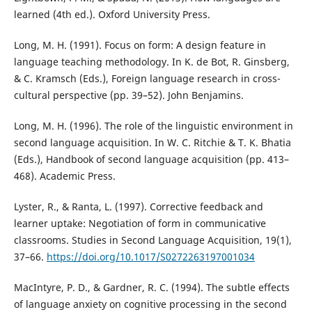
learned (4th ed.). Oxford University Press.
Long, M. H. (1991). Focus on form: A design feature in
language teaching methodology. In K. de Bot, R. Ginsberg,
& C. Kramsch (Eds.), Foreign language research in cross-
cultural perspective (pp. 39–52). John Benjamins.
Long, M. H. (1996). The role of the linguistic environment in
second language acquisition. In W. C. Ritchie & T. K. Bhatia
(Eds.), Handbook of second language acquisition (pp. 413–
468). Academic Press.
Lyster, R., & Ranta, L. (1997). Corrective feedback and
learner uptake: Negotiation of form in communicative
classrooms. Studies in Second Language Acquisition, 19(1),
37–66.
https://doi.org/10.1017/S0272263197001034
MacIntyre, P. D., & Gardner, R. C. (1994). The subtle effects
of language anxiety on cognitive processing in the second