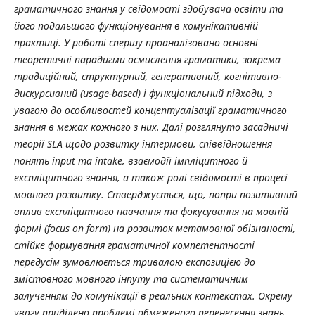
граматичного знання у свідомості здобувача освіти та
його подальшого функціонування в комунікативній
практиці. У роботі спершу проаналізовано основні
теоретичні парадигми осмислення граматики, зокрема
традиційний, структурний, генеративний, когнітивно-
дискурсивний (usage-based) і функціональний підходи, з
увагою до особливостей концептуалізації граматичного
знання в межах кожного з них. Далі розглянуто засадничі
теорії SLA щодо розвитку інтермови, співвідношення
понять input та intake, взаємодії імпліцитного й
експліцитного знання, а також ролі свідомості в процесі
мовного розвитку. Стверджується, що, попри позитивний
вплив експліцитного навчання та фокусування на мовній
формі (focus on form) на розвиток метамовної обізнаності,
стійке формування граматичної компетентності
передусім зумовлюється тривалою експозицією до
змістовного мовного інпуту та систематичним
залученням до комунікації в реальних контекстах. Окрему
увагу приділено проблемі обмеженого перенесення знань,