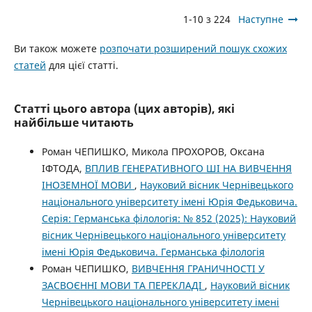
1-10 з 224
Наступне
Ви також можете
розпочати розширений пошук схожих
статей
для цієї статті.
Статті цього автора (цих авторів), які
найбільше читають
Роман ЧЕПИШКО, Микола ПРОХОРОВ, Оксана
ІФТОДА,
ВПЛИВ ГЕНЕРАТИВНОГО ШІ НА ВИВЧЕННЯ
ІНОЗЕМНОЇ МОВИ
,
Науковий вісник Чернівецького
національного університету імені Юрія Федьковича.
Серія: Германська філологія: № 852 (2025): Науковий
вісник Чернівецького національного університету
імені Юрія Федьковича. Германська філологія
Роман ЧЕПИШКО,
ВИВЧЕННЯ ГРАНИЧНОСТІ У
ЗАСВОЄННІ МОВИ ТА ПЕРЕКЛАДІ
,
Науковий вісник
Чернівецького національного університету імені