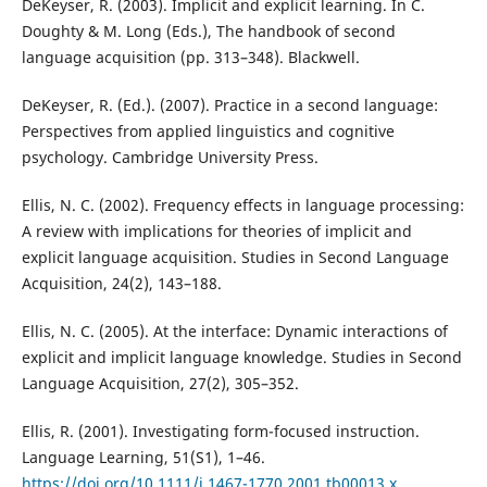
DeKeyser, R. (2003). Implicit and explicit learning. In C.
Doughty & M. Long (Eds.), The handbook of second
language acquisition (pp. 313–348). Blackwell.
DeKeyser, R. (Ed.). (2007). Practice in a second language:
Perspectives from applied linguistics and cognitive
psychology. Cambridge University Press.
Ellis, N. C. (2002). Frequency effects in language processing:
A review with implications for theories of implicit and
explicit language acquisition. Studies in Second Language
Acquisition, 24(2), 143–188.
Ellis, N. C. (2005). At the interface: Dynamic interactions of
explicit and implicit language knowledge. Studies in Second
Language Acquisition, 27(2), 305–352.
Ellis, R. (2001). Investigating form-focused instruction.
Language Learning, 51(S1), 1–46.
https://doi.org/10.1111/j.1467-1770.2001.tb00013.x