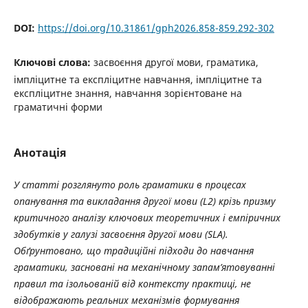
DOI:
https://doi.org/10.31861/gph2026.858-859.292-302
Ключові слова:
засвоєння другої мови, граматика,
імпліцитне та експліцитне навчання, імпліцитне та
експліцитне знання, навчання зорієнтоване на
граматичні форми
Анотація
У статті розглянуто роль граматики в процесах
опанування та викладання другої мови (L2) крізь призму
критичного аналізу ключових теоретичних і емпіричних
здобутків у галузі засвоєння другої мови (SLA).
Обґрунтовано, що традиційні підходи до навчання
граматики, засновані на механічному запам’ятовуванні
правил та ізольованій від контексту практиці, не
відображають реальних механізмів формування