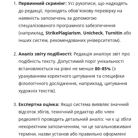
Первинний скринінг:
Усі рукописи, що надходять
до редакції, проходять обов'язкову перевірку на
наявність запозичень за допомогою
спеціалізованого програмного забезпечення
(наприклад,
StrikePlagiarism
,
Unicheck
,
Turnitin
або
інших систем, рекомендованих університетом).
Аналіз звіту подібності:
Редакція аналізує звіт про
подібність тексту. Допустимий поріг унікальності
встановлюється на рівні не менше
80–85%
(з
урахуванням коректного цитування та специфіки
філологічного дослідження, наприклад, цитування
художніх текстів).
Експертна оцінка:
Якщо система виявляє значний
відсоток збігів, технічний редактор або член
редколегії проводить детальний аналіз: чи є ці збіги
некоректним запозиченням, чи це загальновживані
терміни, назви установ або правильно оформлені