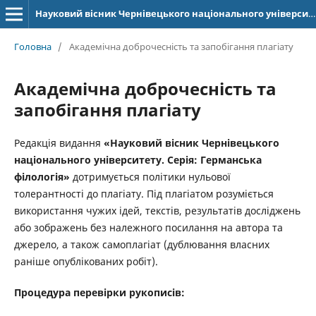
Науковий вісник Чернівецького національного університету імені Юрія Федьковича. Серія: Германська філологія
Головна
/
Академічна доброчесність та запобігання плагіату
Академічна доброчесність та
запобігання плагіату
Редакція видання
«Науковий вісник Чернівецького
національного університету. Серія: Германська
філологія»
дотримується політики нульової
толерантності до плагіату. Під плагіатом розуміється
використання чужих ідей, текстів, результатів досліджень
або зображень без належного посилання на автора та
джерело, а також самоплагіат (дублювання власних
раніше опублікованих робіт).
Процедура перевірки рукописів: