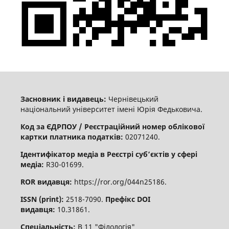
Засновник і видавець:
Чернівецький
національний університет імені Юрія Федьковича.
Код за ЄДРПОУ / Реєстраційний номер облікової
картки платника податків:
02071240.
Ідентифікатор медіа в Реєстрі суб’єктів у сфері
медіа:
R30-01699.
ROR видавця:
https://ror.org/044n25186.
ISSN (print):
2518-7090.
Префікс DOI
видавця:
10.31861.
Спеціальність:
В 11 "Філологія"