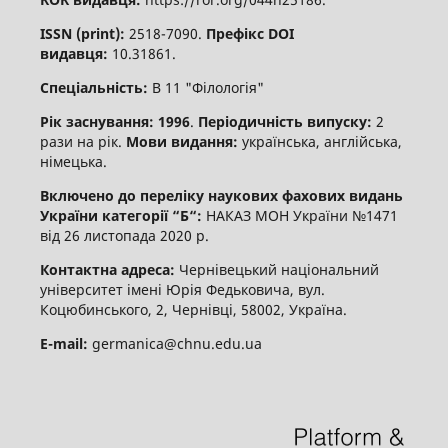
ISSN (print):
2518-7090.
Префікс DOI
видавця:
10.31861.
Спеціальність:
В 11 "Філологія"
Рік заснування: 1996
.
Періодичність випуску:
2
рази на рік.
Мови видання:
українська, англійська,
німецька.
Включено до переліку наукових фахових видань
України категорії “Б“:
НАКАЗ МОН України №1471
від 26 листопада 2020 р.
Контактна адреса:
Чернівецький національний
університет імені Юрія Федьковича, вул.
Коцюбинського, 2, Чернівці, 58002, Україна.
E-mail:
germanica@chnu.edu.ua