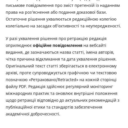
письмове повідомлення про зміст претензій із наданням
права на роз’яснення або подання доказової бази.
Остаточне рішення ухвалюється редакційною колегією
колегіально на засадах об’єктивності та неупередженості.
У разі ухвалення рішення про ретракцію редакція
оприлюднює
офіційне повідомлення
на вебсайті
видання, де зазначаються назва статті, імена авторів,
чітка причина відкликання та дата ухвалення рішення.
Оригінальний текст статті зберігається в електронному
архіві, проте супроводжується графічною чи текстовою
позначкою «Ретраковано/Retracted» на кожній сторінці
файлу PDF. Редакція здійснює регулярний моніторинг
міжнародних практик та оновлює внутрішні положення
щодо ретракції відповідно до актуальних рекомендацій з
публікаційної етики та стандартів забезпечення
академічної доброчесності.