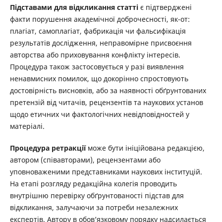
Підставами для відкликання статті
є підтверджені
факти порушення академічної доброчесності, як-от:
плагіат, самоплагіат, фабрикація чи фальсифікація
результатів дослідження, неправомірне присвоєння
авторства або приховування конфлікту інтересів.
Процедура також застосовується у разі виявлення
ненавмисних помилок, що докорінно спростовують
достовірність висновків, або за наявності обґрунтованих
претензій від читачів, рецензентів та наукових установ
щодо етичних чи фактологічних невідповідностей у
матеріалі.
Процедура ретракції
може бути ініційована редакцією,
автором (співавторами), рецензентами або
уповноваженими представниками наукових інституцій.
На етапі розгляду редакційна колегія проводить
внутрішню перевірку обґрунтованості підстав для
відкликання, залучаючи за потреби незалежних
експертів. Автору в обов’язковому порядку надсилається