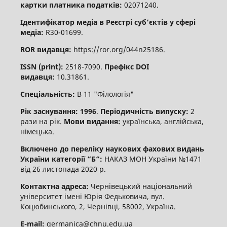
картки платника податків:
02071240.
Ідентифікатор медіа в Реєстрі суб’єктів у сфері
медіа:
R30-01699.
ROR видавця:
https://ror.org/044n25186.
ISSN (print):
2518-7090.
Префікс DOI
видавця:
10.31861.
Спеціальність:
В 11 "Філологія"
Рік заснування: 1996
.
Періодичність випуску:
2
рази на рік.
Мови видання:
українська, англійська,
німецька.
Включено до переліку наукових фахових видань
України категорії “Б“:
НАКАЗ МОН України №1471
від 26 листопада 2020 р.
Контактна адреса:
Чернівецький національний
університет імені Юрія Федьковича, вул.
Коцюбинського, 2, Чернівці, 58002, Україна.
E-mail:
germanica@chnu.edu.ua