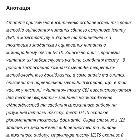
Анотація
Стаття присвячена висвітленню особливостей тестових
методів оцінювання читання єдиного вступного іспиту
(ЄВІ) в магістратуру в Україні та порівнянню їх з
тестовими завданнями оцінювання читання в
міжнародному тесті
IELTS
. Здійснено опис стратегій
читання, які забезпечують успішне складання тесту. В
роботі застосовано комплекс методів теоретико-
методологічного дослідження, а саме аналіз та синтез,
описовий та порівняльний методи. З’
ясовано, що, в той
час, як у частині «Читання» тесту ЄВІ використовуються
два тестові формати – завдання на знаходження
відповідностей та завдання множинного вибору на
розуміння деталей тексту, тест
IELTS
охоплює
різноманіття тестових форматів. Окрім спільних з ЄВІ
завдань на знаходження відповідностей та питань
множинного вибору, структура тесту
IELTS
охоплює й