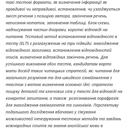
такі тестові формати, як визначення інформації як
правдивої чи неправдивої, встановлення, чи узгоджується
зміст речення з позицією автора, закінчення речень,
написання нотаток, заповнення таблиці, блок-схеми,
надписування частин діаграми, короткі відповіді на
питання. Тестовий метод встановлення відповідності в
тесту
IELTS
є розгалуженим на три підвиди: знаходження
відповідного заголовка, встановлення відповідностей
описів, визначення відповідних закінчень речень. Для
успішного виконання обох тестів, кандидатам варто
мати досвід таких читацьких стратегій, як: читання для
загального розуміння та для швидкого ознайомлення з
текстом з метою визначення основної ідеї; стратегію
пошуку деталей та ключових слів у тексті для відповіді на
конкретні запитання, а також розпізнавання парафразів
для знаходження еквівалентів та синонімів. Перспективу
подальшого дослідження вбачаємо у з’ясуванні
можливостей інтегрування тестових методів та завдань
міжнародних іспитів на знання англійської мови в