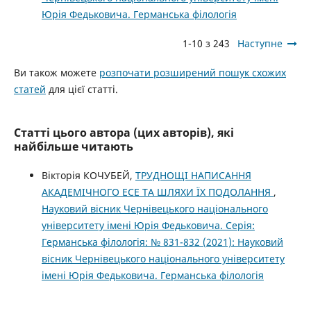
Юрія Федьковича. Германська філологія
1-10 з 243
Наступне
Ви також можете
розпочати розширений пошук схожих
статей
для цієї статті.
Статті цього автора (цих авторів), які
найбільше читають
Вікторія КОЧУБЕЙ,
ТРУДНОЩІ НАПИСАННЯ
АКАДЕМІЧНОГО ЕСЕ ТА ШЛЯХИ ЇХ ПОДОЛАННЯ
,
Науковий вісник Чернівецького національного
університету імені Юрія Федьковича. Серія:
Германська філологія: № 831-832 (2021): Науковий
вісник Чернівецького національного університету
імені Юрія Федьковича. Германська філологія