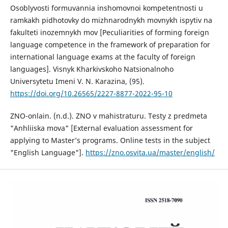
Osoblyvosti formuvannia inshomovnoi kompetentnosti u
ramkakh pidhotovky do mizhnarodnykh movnykh ispytiv na
fakulteti inozemnykh mov [Peculiarities of forming foreign
language competence in the framework of preparation for
international language exams at the faculty of foreign
languages]. Visnyk Kharkivskoho Natsionalnoho
Universytetu Imeni V. N. Karazina, (95).
https://doi.org/10.26565/2227-8877-2022-95-10
ZNO-onlain. (n.d.). ZNO v mahistraturu. Testy z predmeta
"Anhliiska mova" [External evaluation assessment for
applying to Master’s programs. Online tests in the subject
"English Language"].
https://zno.osvita.ua/master/english/