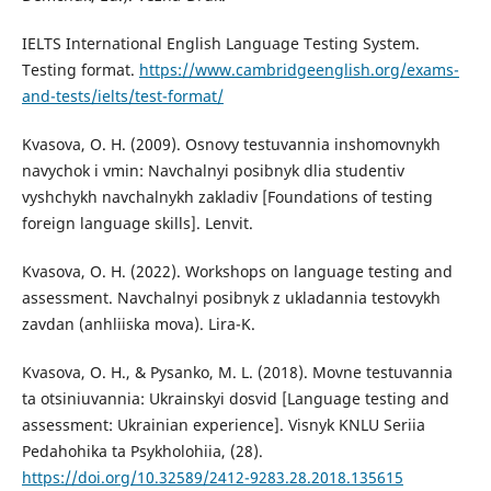
IELTS International English Language Testing System.
Testing format.
https://www.cambridgeenglish.org/exams-
and-tests/ielts/test-format/
Kvasova, O. H. (2009). Osnovy testuvannia inshomovnykh
navychok i vmin: Navchalnyi posibnyk dlia studentiv
vyshchykh navchalnykh zakladiv [Foundations of testing
foreign language skills]. Lenvit.
Kvasova, O. H. (2022). Workshops on language testing and
assessment. Navchalnyi posibnyk z ukladannia testovykh
zavdan (anhliiska mova). Lira-K.
Kvasova, O. H., & Pysanko, M. L. (2018). Movne testuvannia
ta otsiniuvannia: Ukrainskyi dosvid [Language testing and
assessment: Ukrainian experience]. Visnyk KNLU Seriia
Pedahohika ta Psykholohiia, (28).
https://doi.org/10.32589/2412-9283.28.2018.135615