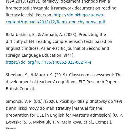
PISA 2018. (2018). Ramkovyi dokument shchodo rivnia
hramotnosti chytannia [Framework document on reading
literacy levels]. Pearson.
https://dniokh.gov.ua/wp-
content/uploads/2016/12/Ramk_doc_chytannya.pdf
Rafatbakhsh, E., & Ahmadi, A. (2023). Predicting the
difficulty of EFL reading comprehension texts based on
linguistic indices. Asian-Pacific Journal of Second and
Foreign Language Education, 8(41).
https://doi.org/10.1186/s40862-023-00214-4
Sheehan, S., & Munro, S. (2019). Classroom assessment: The
development of teachers’ cognitions. ELT Research Papers,
British Council.
Simonok, V. P. (Ed.). (2020). Posibnyk dlia pidhotovky do YeVI
z anhliiskoi movy do mahistratury [Manual for the
preparation for UEE in English for Master’s admission] (O. P.
Lysytska, S. S. Mykytiuk, T. V. Melnikova, et al., Comps.).
Pravo.