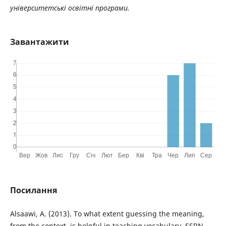
університетські освітні програми.
Завантажити
Посилання
Alsaawi, A. (2013). To what extent guessing the meaning,
from the context, is helpful in teaching vocabulary. SSRN