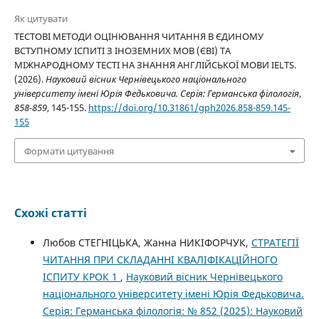
Як цитувати
ТЕСТОВІ МЕТОДИ ОЦІНЮВАННЯ ЧИТАННЯ В ЄДИНОМУ
ВСТУПНОМУ ІСПИТІ З ІНОЗЕМНИХ МОВ (ЄВІ) ТА
МІЖНАРОДНОМУ ТЕСТІ НА ЗНАННЯ АНГЛІЙСЬКОЇ МОВИ IELTS.
(2026).
Науковий вісник Чернівецького національного
університету імені Юрія Федьковича. Серія: Германська філологія
,
858-859
, 145-155.
https://doi.org/10.31861/gph2026.858-859.145-
155
Формати цитування
Схожі статті
Любов СТЕГНІЦЬКА, Жанна НИКІФОРЧУК,
СТРАТЕГІЇ
ЧИТАННЯ ПРИ СКЛАДАННІ КВАЛІФІКАЦІЙНОГО
ІСПИТУ КРОК 1
,
Науковий вісник Чернівецького
національного університету імені Юрія Федьковича.
Серія: Германська філологія: № 852 (2025): Науковий