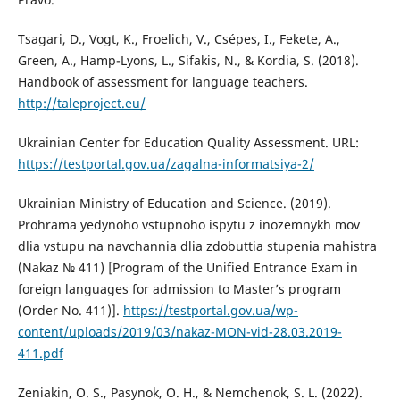
Tsagari, D., Vogt, K., Froelich, V., Csépes, I., Fekete, A.,
Green, A., Hamp-Lyons, L., Sifakis, N., & Kordia, S. (2018).
Handbook of assessment for language teachers.
http://taleproject.eu/
Ukrainian Center for Education Quality Assessment. URL:
https://testportal.gov.ua/zagalna-informatsiya-2/
Ukrainian Ministry of Education and Science. (2019).
Prohrama yedynoho vstupnoho ispytu z inozemnykh mov
dlia vstupu na navchannia dlia zdobuttia stupenia mahistra
(Nakaz № 411) [Program of the Unified Entrance Exam in
foreign languages for admission to Master’s program
(Order No. 411)].
https://testportal.gov.ua/wp-
content/uploads/2019/03/nakaz-MON-vid-28.03.2019-
411.pdf
Zeniakin, O. S., Pasynok, O. H., & Nemchenok, S. L. (2022).