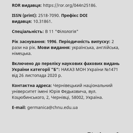
ROR видавця:
https://ror.org/044n25186.
ISSN (print):
2518-7090.
Префікс DOI
видавця:
10.31861.
Спеціальність:
В 11 "Філологія"
Рік заснування: 1996
.
Періодичність випуску:
2
рази на рік.
Мови видання:
українська, англійська,
німецька.
Включено до переліку наукових фахових видань
України категорії “Б“:
НАКАЗ МОН України №1471
від 26 листопада 2020 р.
Контактна адреса:
Чернівецький національний
університет імені Юрія Федьковича, вул.
Коцюбинського, 2, Чернівці, 58002, Україна.
E-mail:
germanica@chnu.edu.ua