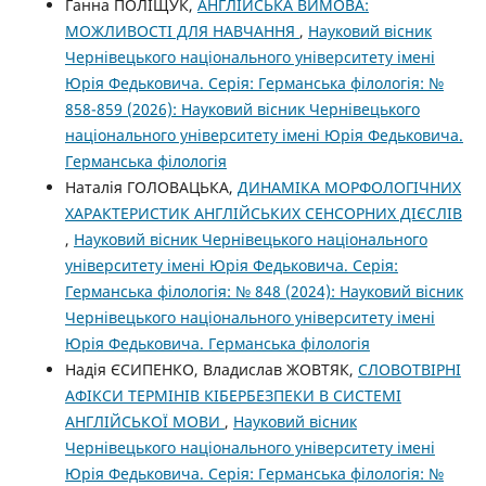
Ганна ПОЛІЩУК,
АНГЛІЙСЬКA ВИМОВA:
МОЖЛИВОСТІ ДЛЯ НАВЧАННЯ
,
Науковий вісник
Чернівецького національного університету імені
Юрія Федьковича. Серія: Германська філологія: №
858-859 (2026): Науковий вісник Чернівецького
національного університету імені Юрія Федьковича.
Германська філологія
Наталія ГОЛОВАЦЬКА,
ДИНАМІКА МОРФОЛОГІЧНИХ
ХАРАКТЕРИСТИК АНГЛІЙСЬКИХ СЕНСОРНИХ ДІЄСЛІВ
,
Науковий вісник Чернівецького національного
університету імені Юрія Федьковича. Серія:
Германська філологія: № 848 (2024): Науковий вісник
Чернівецького національного університету імені
Юрія Федьковича. Германська філологія
Надія ЄСИПЕНКО, Владислав ЖОВТЯК,
СЛОВОТВІРНІ
АФІКСИ ТЕРМІНІВ КІБЕРБЕЗПЕКИ В СИСТЕМІ
АНГЛІЙСЬКОЇ МОВИ
,
Науковий вісник
Чернівецького національного університету імені
Юрія Федьковича. Серія: Германська філологія: №