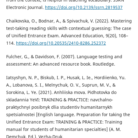
Electronic Journal.
https://doi.org/10.2139/ssrn.2819537
Chaikovska, O., Bodnar, A., & Spivachuk, V. (2022). Mastering
test-taking reading skills with contextual guessing: The case
of Unified Entrance Exam. Advanced Education, 9(20), 108–
114.
https://doi.org/10.20535/2410-8286.252372
Fulcher, G., & Davidson, F. (2007). Language testing and
assessment: An advanced resource book. Routledge.
Iatsyshyn, N. P., Biskub, I. P., Husak, L. Ie., Hordiienko, Yu.
A., Lobanova, S. I., Melnychuk, O. V., Suprun, M. V., &
Sorokina, L. Ye. (2021). Anhliiska mova. Pidhotovka do
skladannia YeVI: TRAINING & PRACTICE: navchalno-
praktychnyi posibnyk dlia studentiv humanitarnykh
spetsialnostei [English language. Preparation for taking the
Unified Entrance Exam: TRAINING & PRACTICE: Training
manual for students of humanitarian specialties] (A. M.
Demchuk, Ed.). Vezha-Druk.