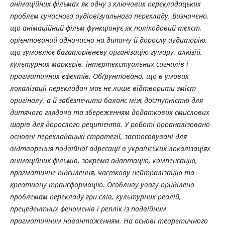
анімаційних фільмах як одну з ключових перекладацьких
проблем сучасного аудіовізуального перекладу. Визначено,
що анімаційний фільм функціонує як полікодовий текст,
орієнтований одночасно на дитячу й дорослу аудиторію,
що зумовлює багаторівневу організацію гумору, алюзій,
культурних маркерів, інтертекстуальних сигналів і
прагматичних ефектів. Обґрунтовано, що в умовах
локалізації перекладач має не лише відтворити зміст
оригіналу, а й забезпечити баланс між доступністю для
дитячого глядача та збереженням додаткових смислових
шарів для дорослого реципієнта. У роботі проаналізовано
основні перекладацькі стратегії, застосовувані для
відтворення подвійної адресації в українських локалізаціях
анімаційних фільмів, зокрема адаптацію, компенсацію,
прагматичне підсилення, часткову нейтралізацію та
креативну трансформацію. Особливу увагу приділено
проблемам перекладу гри слів, культурних реалій,
прецедентних феноменів і реплік із подвійним
прагматичним навантаженням. На основі теоретичного