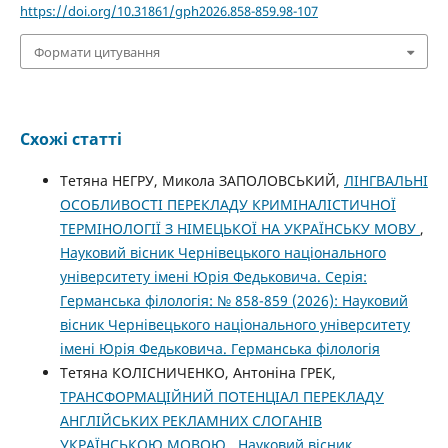
https://doi.org/10.31861/gph2026.858-859.98-107
Формати цитування
Схожі статті
Тетяна НЕГРУ, Микола ЗАПОЛОВСЬКИЙ,
ЛІНГВАЛЬНІ
ОСОБЛИВОСТІ ПЕРЕКЛАДУ КРИМІНАЛІСТИЧНОЇ
ТЕРМІНОЛОГІЇ З НІМЕЦЬКОЇ НА УКРАЇНСЬКУ МОВУ
,
Науковий вісник Чернівецького національного
університету імені Юрія Федьковича. Серія:
Германська філологія: № 858-859 (2026): Науковий
вісник Чернівецького національного університету
імені Юрія Федьковича. Германська філологія
Тетяна КОЛІСНИЧЕНКО, Антоніна ГРЕК,
ТРАНСФОРМАЦІЙНИЙ ПОТЕНЦІАЛ ПЕРЕКЛАДУ
АНГЛІЙСЬКИХ РЕКЛАМНИХ СЛОГАНІВ
УКРАЇНСЬКОЮ МОВОЮ
,
Науковий вісник