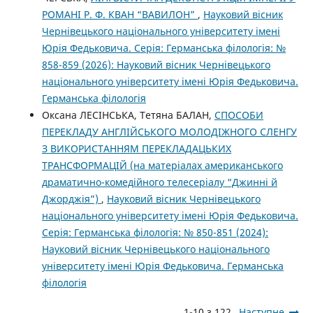
РОМАНІ Р. Ф. КВАН “ВАВИЛОН”
,
Науковий вісник
Чернівецького національного університету імені
Юрія Федьковича. Серія: Германська філологія: №
858-859 (2026): Науковий вісник Чернівецького
національного університету імені Юрія Федьковича.
Германська філологія
Оксана ЛЕСІНСЬКА, Тетяна БАЛАН,
СПОСОБИ
ПЕРЕКЛАДУ АНГЛІЙСЬКОГО МОЛОДІЖНОГО СЛЕНГУ
З ВИКОРИСТАННЯМ ПЕРЕКЛАДАЦЬКИХ
ТРАНСФОРМАЦІЙ (на матеріалах американського
драматично-комедійного телесеріалу “Джинні й
Джорджія”)
,
Науковий вісник Чернівецького
національного університету імені Юрія Федьковича.
Серія: Германська філологія: № 850-851 (2024):
Науковий вісник Чернівецького національного
університету імені Юрія Федьковича. Германська
філологія
1-10 з 122
Наступне