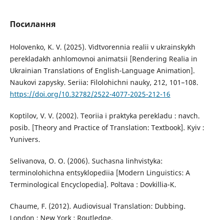
Посилання
Holovenko, K. V. (2025). Vidtvorennia realii v ukrainskykh
perekladakh anhlomovnoi animatsii [Rendering Realia in
Ukrainian Translations of English-Language Animation].
Naukovi zapysky. Seriia: Filolohichni nauky, 212, 101–108.
https://doi.org/10.32782/2522-4077-2025-212-16
Koptilov, V. V. (2002). Teoriia i praktyka perekladu : navch.
posib. [Theory and Practice of Translation: Textbook]. Kyiv :
Yunivers.
Selivanova, O. O. (2006). Suchasna linhvistyka:
terminolohichna entsyklopediia [Modern Linguistics: A
Terminological Encyclopedia]. Poltava : Dovkillia-K.
Chaume, F. (2012). Audiovisual Translation: Dubbing.
London ; New York : Routledge.