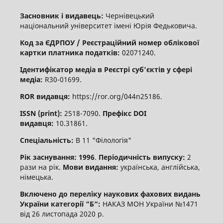
Засновник і видавець:
Чернівецький
національний університет імені Юрія Федьковича.
Код за ЄДРПОУ / Реєстраційний номер облікової
картки платника податків:
02071240.
Ідентифікатор медіа в Реєстрі суб’єктів у сфері
медіа:
R30-01699.
ROR видавця:
https://ror.org/044n25186.
ISSN (print):
2518-7090.
Префікс DOI
видавця:
10.31861.
Спеціальність:
В 11 "Філологія"
Рік заснування: 1996
.
Періодичність випуску:
2
рази на рік.
Мови видання:
українська, англійська,
німецька.
Включено до переліку наукових фахових видань
України категорії “Б“:
НАКАЗ МОН України №1471
від 26 листопада 2020 р.