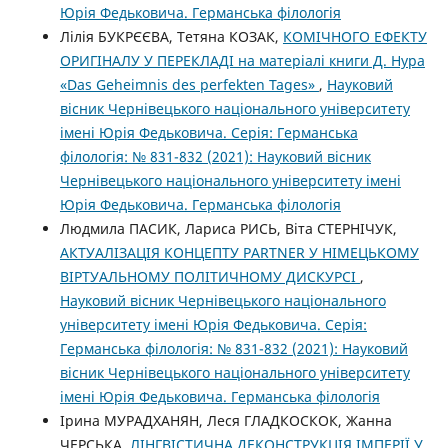
Юрія Федьковича. Германська філологія
Лілія БУКРЄЄВА, Тетяна КОЗАК,
КОМІЧНОГО ЕФЕКТУ
ОРИГІНАЛУ У ПЕРЕКЛАДІ на матеріалі книги Д. Нура
«Das Geheimnis des perfekten Tages»
,
Науковий
вісник Чернівецького національного університету
імені Юрія Федьковича. Серія: Германська
філологія: № 831-832 (2021): Науковий вісник
Чернівецького національного університету імені
Юрія Федьковича. Германська філологія
Людмила ПАСИК, Лариса РИСЬ, Віта СТЕРНІЧУК,
АКТУАЛІЗАЦІЯ КОНЦЕПТУ PARTNER У НІМЕЦЬКОМУ
ВІРТУАЛЬНОМУ ПОЛІТИЧНОМУ ДИСКУРСІ
,
Науковий вісник Чернівецького національного
університету імені Юрія Федьковича. Серія:
Германська філологія: № 831-832 (2021): Науковий
вісник Чернівецького національного університету
імені Юрія Федьковича. Германська філологія
Ірина МУРАДХАНЯН, Леся ГЛАДКОСКОК, Жанна
ЧЕРСЬКА,
ЛІНГВІСТИЧНА ДЕКОНСТРУКЦІЯ ІМПЕРІЇ У