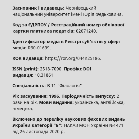
Засновник і видавець:
Чернівецький
національний університет імені Юрія Федьковича.
Код за ЄДРПОУ / Реєстраційний номер облікової
картки платника податків:
02071240.
Ідентифікатор медіа в Реєстрі суб’єктів у сфері
медіа:
R30-01699.
ROR видавця:
https://ror.org/044n25186.
ISSN (print):
2518-7090.
Префікс DOI
видавця:
10.31861.
Спеціальність:
В 11 "Філологія"
Рік заснування: 1996
.
Періодичність випуску:
2
рази на рік.
Мови видання:
українська, англійська,
німецька.
Включено до переліку наукових фахових видань
України категорії “Б“:
НАКАЗ МОН України №1471
від 26 листопада 2020 р.