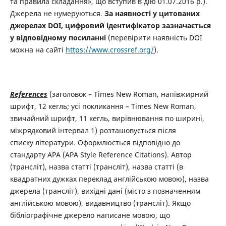
та правила складання», що вступив в дію 01.07.2016 р.).
Джерела не нумеруються.
За наявності у цитованих
джерелах DOI, цифровий ідентифікатор зазначається
у відповідному посиланні
(перевірити наявність DOI
можна на сайті
https://www.crossref.org/
).
References
(заголовок – Times New Roman, напівжирний
шрифт, 12 кегль; усі покликання – Times New Roman,
звичайний шрифт, 11 кегль, вирівнювання по ширині,
міжрядковий інтервал 1) розташовується після
списку
літератури. Оформлюється відповідно до
стандарту АРА (APA Style Reference Citations). Автор
(трансліт), назва статті (трансліт), назва статті (в
квадратних дужках переклад англійською мовою), назва
джерела (трансліт), вихідні дані (місто з позначенням
англійською мовою), видавництво (трансліт). Якщо
бібліографічне джерело написане мовою, що