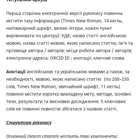
Перша сторінка електронної версії рукопису повинна
містити таку інформацію (Times New Roman, 14 кегль,
напівжирний шрифт, великі літери, кожен пункт
вирівнювати по центру): УДК; назва статті англійською
мовою; назва статті мовою, якою написано статтю; ім'я та
прізвище автора / авторів; місце роботи автора / авторів;
електронна адреса; ORCID ID ; анотації; ключові слова.
Анотації
англійською та українською мовами а також, за
необхідності, мовою, якою написано статтю (по 200–250
слів, Times New Roman, звичайний шрифт, 11 кегль)
повинні містити коротко викладену мету, методи, основні
тези, результати та висновки дослідження. 5 ключових
слів не повинні повністю збігатися з назвою статті.
Структура рукопису
Основний текст статті містить такі компоненти: