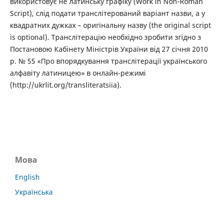
використовує не латинську графіку (Work in Non-Roman
Script), слід подати транслітерований варіант назви, а у
квадратних дужках – оригінальну назву (the original script
is optional). Транслітерацію необхідно зробити згідно з
Постановою Кабінету Міністрів України від 27 січня 2010
р. № 55 «Про впорядкування транслітерації українського
алфавіту латиницею» в онлайн-режимі
(http://ukrlit.org/transliteratsiia).
Мова
English
Українська