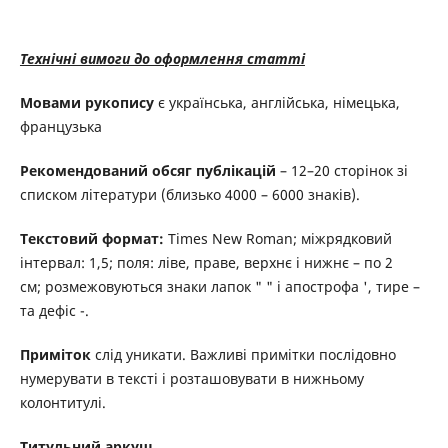
Технічні вимоги до оформлення статті
Мовами рукопису
є українська, англійська, німецька,
французька
Рекомендований обсяг публікацій
– 12–20 сторінок зі
списком літератури (близько 4000 – 6000 знаків).
Текстовий формат:
Times New Roman;
міжрядковий
інтервал: 1,5;
поля: ліве, праве, верхнє і нижнє – по 2
см;
розмежовуються знаки лапок " " і апострофа ', тире –
та дефіс -.
Приміток
слід уникати. Важливі примітки послідовно
нумерувати в тексті і розташовувати в нижньому
колонтитулі.
Титульний аркуш