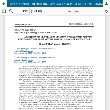
ПРОЕКТУВАННЯ ЛІНГВІСТИЧНИХ ЕКОСИСТЕМ ІЗ ПІДТРИМКОЮ ШТУЧНОГО ІНТЕЛЕКТУ ДЛЯ РОЗВИТКУ ПРОФЕСІЙНОЇ ІНШОМОВНОЇ КОМПЕТЕНТНОСТІ