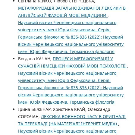
Світлана КІЙКО, Любов СТЕГНІЦЬКА,
МЕТАФОРИЗАЦІЯ ЗАГАЛЬНОВЖИВАНОЇ ЛЕКСИКИ В
АНГЛІЙСЬКІЙ ФАХОВІЙ МОВІ МЕДИЦИНИ
,
Науковий вісник Чернівецького національного
університету імені Юрія Федьковича. Серія:
Германська філологія: № 835-836 (2022): Науковий
вісник Чернівецького національного університету
імені Юрія Федьковича. Германська філологія
Богдана КАЧАН,
ПРОЦЕСИ МЕТАФОРИЗАЦІЇ У
СУЧАСНІЙ НІМЕЦЬКІЙ ФАХОВІЙ МОВІ ПСИХОЛОГІЇ
,
Науковий вісник Чернівецького національного
університету імені Юрія Федьковича. Серія:
Германська філологія: № 835-836 (2022): Науковий
вісник Чернівецького національного університету
імені Юрія Федьковича. Германська філологія
Ірина БЕЖЕНАР, Христина КРАЙ, Олександр
СОРОЧАН,
ЛЕКСИКА ВОЄННОГО ЧАСУ В ОРИГІНАЛІ
ТА ПЕРЕКЛАДІ (НА МАТЕРІАЛІ ІНТЕРНЕТ МЕДІА)
,
Науковий вісник Чернівецького національного