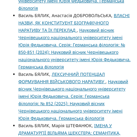
університету імені Юрія Федьковича. Германська
філологія
Василь БЯЛИК, Анастасія ДОБРОВОЛЬСЬКА,
ВЛАСНІ
НАЗВИ, ЯК КОНСТИТУЕНТ БІОГРАФІЧНОГО
НАРАТИВУ ТА ЇХ ПЕРЕКЛАД
,
Науковий вісник
Чернівецького національного університету імені
Юрія Федьковича. Серія: Германська філологія: №
850-851 (2024): Науковий вісник Чернівецького
національного університету імені Юрія Федьковича.
Германська філологія
Василь БЯЛИК,
ЛЕКСИЧНИЙ ПОТЕНЦІАЛ
ФОРМУВАННЯ ВІЙСЬКОВОГО НАРАТИВУ
,
Науковий
вісник Чернівецького національного університету
імені Юрія Федьковича. Серія: Германська
філологія: № 852 (2025): Науковий вісник
Чернівецького національного університету імені
Юрія Федьковича. Германська філологія
Василь БЯЛИК, Марія ШТЕФАНЮК,
ІМЕНА У
ДРАМАТУРГІЇ ВІЛЬЯМА ШЕКСПІРА: СЕМАНТИКА,