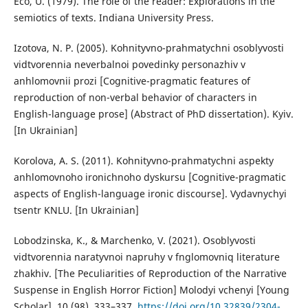
Eco, U. (1979). The role of the reader: Explorations in the
semiotics of texts. Indiana University Press.
Izotova, N. P. (2005). Kohnityvno-prahmatychni osoblyvosti
vidtvorennia neverbalnoi povedinky personazhiv v
anhlomovnii prozi [Cognitive-pragmatic features of
reproduction of non-verbal behavior of characters in
English-language prose] (Abstract of PhD dissertation). Kyiv.
[In Ukrainian]
Korolova, A. S. (2011). Kohnityvno-prahmatychni aspekty
anhlomovnoho ironichnoho dyskursu [Cognitive-pragmatic
aspects of English-language ironic discourse]. Vydavnychyi
tsentr KNLU. [In Ukrainian]
Lobodzinska, К., & Marchenko, V. (2021). Osoblyvosti
vidtvorennia naratyvnoi napruhy v fnglomovniq literature
zhakhiv. [The Peculiarities of Reproduction of the Narrative
Suspense in English Horror Fiction] Molodyi vchenyi [Young
Scholar], 10 (98), 333–337.
https://doi.org/10.32839/2304-