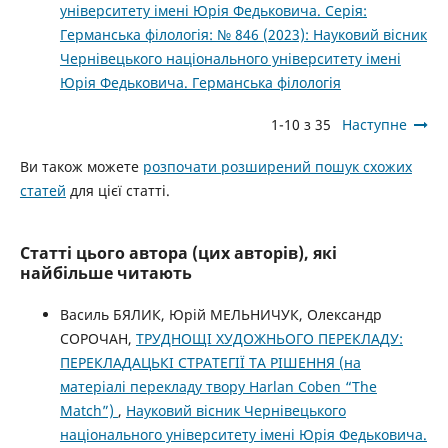
університету імені Юрія Федьковича. Серія:
Германська філологія: № 846 (2023): Науковий вісник
Чернівецького національного університету імені
Юрія Федьковича. Германська філологія
1-10 з 35
Наступне
Ви також можете
розпочати розширений пошук схожих
статей
для цієї статті.
Статті цього автора (цих авторів), які
найбільше читають
Василь БЯЛИК, Юрій МЕЛЬНИЧУК, Олександр
СОРОЧАН,
ТРУДНОЩІ ХУДОЖНЬОГО ПЕРЕКЛАДУ:
ПЕРЕКЛАДАЦЬКІ СТРАТЕГІЇ ТА РІШЕННЯ (на
матеріалі перекладу твору Harlan Coben “The
Match”)
,
Науковий вісник Чернівецького
національного університету імені Юрія Федьковича.