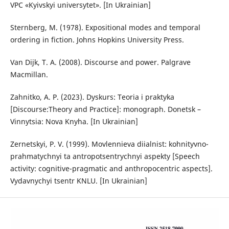
VPC «Kyivskyi universytet». [In Ukrainian]
Sternberg, M. (1978). Expositional modes and temporal
ordering in fiction. Johns Hopkins University Press.
Van Dijk, T. A. (2008). Discourse and power. Palgrave
Macmillan.
Zahnitko, A. P. (2023). Dyskurs: Teoria i praktyka
[Discourse:Theory and Practice]: monograph. Donetsk –
Vinnytsia: Nova Knyha. [In Ukrainian]
Zernetskyi, P. V. (1999). Movlennieva diialnist: kohnityvno-
prahmatychnyi ta antropotsentrychnyi aspekty [Speech
activity: cognitive-pragmatic and anthropocentric aspects].
Vydavnychyi tsentr KNLU. [In Ukrainian]