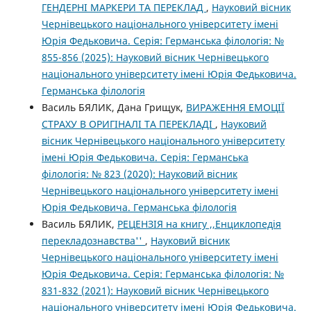
ГЕНДЕРНІ МАРКЕРИ ТА ПЕРЕКЛАД
,
Науковий вісник
Чернівецького національного університету імені
Юрія Федьковича. Серія: Германська філологія: №
855-856 (2025): Науковий вісник Чернівецького
національного університету імені Юрія Федьковича.
Германська філологія
Василь БЯЛИК, Дана Грищук,
ВИРАЖЕННЯ ЕМОЦІЇ
СТРАХУ В ОРИГІНАЛІ ТА ПЕРЕКЛАДІ
,
Науковий
вісник Чернівецького національного університету
імені Юрія Федьковича. Серія: Германська
філологія: № 823 (2020): Науковий вісник
Чернівецького національного університету імені
Юрія Федьковича. Германська філологія
Василь БЯЛИК,
РЕЦЕНЗІЯ на книгу ,,Енциклопедія
перекладознавства''
,
Науковий вісник
Чернівецького національного університету імені
Юрія Федьковича. Серія: Германська філологія: №
831-832 (2021): Науковий вісник Чернівецького
національного університету імені Юрія Федьковича.