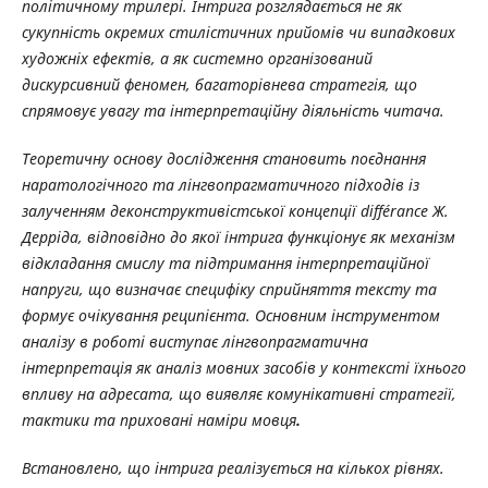
політичному трилері. Інтрига розглядається не як
сукупність окремих стилістичних прийомів чи випадкових
художніх ефектів, а як системно організований
дискурсивний феномен, багаторівнева стратегія, що
спрямовує увагу та інтерпретаційну діяльність читача.
Теоретичну основу дослідження становить поєднання
наратологічного та лінгвопрагматичного підходів із
залученням деконструктивістської концепції différance Ж.
Дерріда, відповідно до якої інтрига функціонує як механізм
відкладання смислу та підтримання інтерпретаційної
напруги, що визначає специфіку сприйняття тексту та
формує очікування реципієнта. Основним інструментом
аналізу в роботі виступає лінгвопрагматична
інтерпретація
як аналіз мовних засобів у контексті їхнього
впливу на адресата, що виявляє комунікативні стратегії,
тактики та приховані наміри мовця
.
Встановлено, що інтрига реалізується на кількох рівнях.