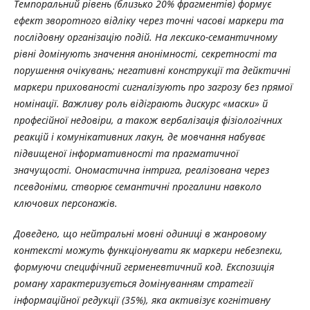
Темпоральний рівень (близько 20% фрагментів) формує
ефект зворотного відліку через точні часові маркери та
послідовну організацію подій. На лексико-семантичному
рівні домінують значення анонімності, секретності та
порушення очікувань; негативні конструкції та дейктичні
маркери прихованості сигналізують про загрозу без прямої
номінації. Важливу роль відіграють дискурс «маски» й
професійної недовіри, а також вербалізація фізіологічних
реакцій і комунікативних лакун, де мовчання набуває
підвищеної інформативності та прагматичної
значущості. Ономастична інтрига, реалізована через
псевдоніми, створює семантичні прогалини навколо
ключових персонажів.
Доведено, що нейтральні мовні одиниці в жанровому
контексті можуть функціонувати як маркери небезпеки,
формуючи специфічний герменевтичний код. Експозиція
роману характеризується домінуванням стратегії
інформаційної редукції (35%), яка активізує когнітивну