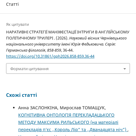
Статті
Як цитувати
НАРАТИВНІ СТРАТЕГІЇ МАНІФЕСТАЦІЇ ІНТРИГИ В АНГЛІЙСЬКОМУ
ПОЛІТИЧНОМУ ТРИЛЕРІ . (2026).
Науковий вісник Чернівецького
національного університету імені Юрія Федьковича. Серія:
Германська філологія
,
858-859
, 36-44.
https://doi.org/10.31861/gph2026.858-859.36-44
Формати цитування
Схожі статті
Анна ЗАСЛОНКІНА, Мирослав ТОМАЩУК,
КОГНІТИВНА ОНТОЛОГІЯ ПЕРЕКЛАДАЦЬКОГО
МЕТОДУ МАКСИМА РИЛЬСЬКОГО (на матеріалі
перекладів п’єс ,,Король Лір” та ,,Дванадцята ніч”)
,