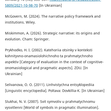
5809/2021-10-98-70
[In Ukrainian]
McGovern, M. (2024). The narrative policy framework and
institutions. Wiley.
Miskimmon, A. (2026). Strategic narrative: its origins and
evolution. Cham: Springer.
Prykhodko, H. I. (2002). Katehoriia otsinky v konteksti
kohnityvno-onamasiolohichnoho ta prahmatychnoho
aspektiv [Category of evaluation in the context of cognitive-
onomasiological and pragmatic aspects]. ZDU. [In
Ukrainian]
Selivanova, O. O. (2011). Linhvistychna entsyklopediia
[Linguistic encyclopedia]. Poltava: Dovkillia-K. [In Ukrainian]
Slukhai, N. V. (2007). Svit symvoliv u prahmatychnomu
vysvitlenni [World of symbols in pragmatic illumination].