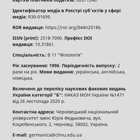
Ідентифікатор медіа в Реєстрі суб’єктів у сфері
медіа:
R30-01699.
ROR видавця:
https://ror.org/044n25186.
ISSN (print):
2518-7090.
Префікс DOI
видавця:
10.31861.
Спеціальність:
В 11 "Філологія"
Рік заснування: 1996
.
Періодичність випуску:
2
рази на рік.
Мови видання:
українська, англійська,
німецька.
Включено до переліку наукових фахових видань
України категорії “Б“:
НАКАЗ МОН України №1471
від 26 листопада 2020 р.
Контактна адреса:
Чернівецький національний
університет імені Юрія Федьковича, вул.
Коцюбинського, 2, Чернівці, 58002, Україна.
E-mail:
germanica@chnu.edu.ua