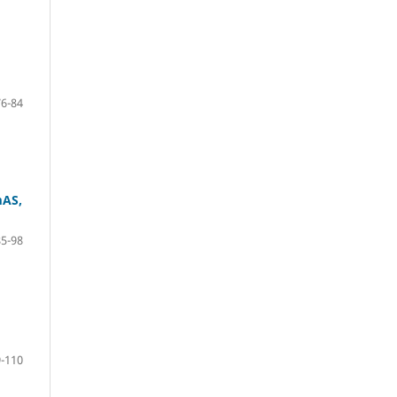
76-84
mAS,
85-98
-110