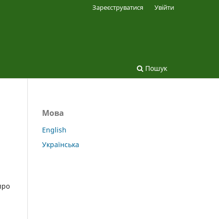
Зареєструватися
Увійти
Пошук
Мова
English
Українська
про