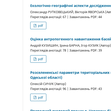
Екологічно-географічні аспекти дослідженн
Олександр РУТКОВЕЦЬКИЙ, Вікторія ЯВОРСЬКА (Ав
Переглядів анотації: 67 | Завантажень PDF: 44
pdf
Оцінка антропогенного навантаження басей
Андрій КУЗИШИН, Ірина БАРНА, Ігор КУЗИК (Автор)
Переглядів анотації: 78 | Завантажень PDF: 39
pdf
Розселененські параметри територіальних 
Одеської області)
Олексій СИЧУК (Автор)
Переглядів анотації: 96 | Завантажень PDF: 43
pdf
Природний русловий процес р. Черемош бі