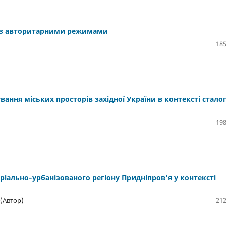
в з авторитарними режимами
185
вання міських просторів західної України в контексті стало
198
іально‑урбанізованого регіону Придніпров’я у контексті
(Автор)
212