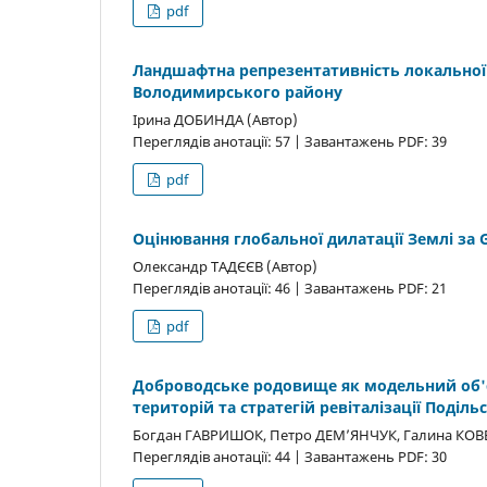
pdf
Ландшафтна репрезентативність локальної
Володимирського району
Ірина ДОБИНДА (Автор)
Переглядів анотації: 57 | Завантажень PDF: 39
pdf
Оцінювання глобальної дилатації Землі за G
Олександр ТАДЄЄВ (Автор)
Переглядів анотації: 46 | Завантажень PDF: 21
pdf
Доброводське родовище як модельний об'є
територій та стратегій ревіталізації Поділь
Богдан ГАВРИШОК, Петро ДЕМ’ЯНЧУК, Галина КОВБ
Переглядів анотації: 44 | Завантажень PDF: 30