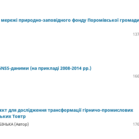
 мережі природно-заповідного фонду Поромівської громад
137
NSS-даними (на прикладі 2008-2014 рр.)
166
кт для дослідження трансформації гірничо-промислових
ських Товтр
ІНЬКА (Автор)
176