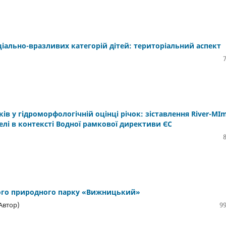
ально-вразливих категорій дітей: територіальний аспект
в у гідроморфологічній оцінці річок: зіставлення River-MI
лі в контексті Водної рамкової директиви ЄС
ного природного парку «Вижницький»
Автор)
99