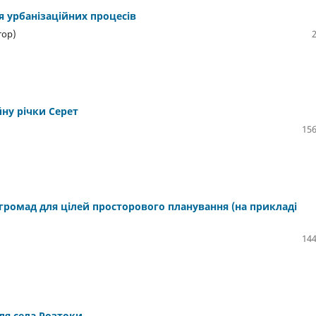
я урбанізаційних процесів
тор)
ну річки Серет
156
громад для цілей просторового планування (на прикладі
144
ля села Розтоки