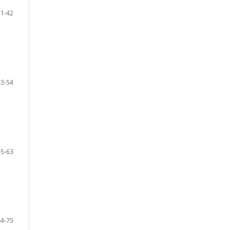
31-42
43-54
55-63
64-75