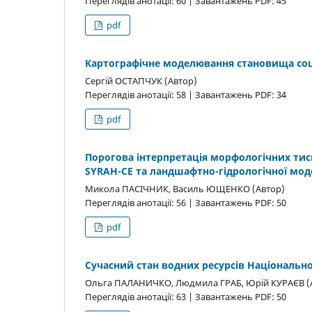
Переглядів анотації: 60 | Завантажень PDF: 45
pdf
Картографічне моделювання становища соці
Сергій ОСТАПЧУК (Автор)
Переглядів анотації: 58 | Завантажень PDF: 34
pdf
Порогова інтерпретація морфологічних тискі
SYRAH-CE та ландшафтно-гідрологічної моде
Микола ПАСІЧНИК, Василь ЮЩЕНКО (Автор)
Переглядів анотації: 56 | Завантажень PDF: 50
pdf
Сучасний стан водних ресурсів Національ
Ольга ПАЛАНИЧКО, Людмила ГРАБ, Юрій КУРАЄВ (
Переглядів анотації: 63 | Завантажень PDF: 50