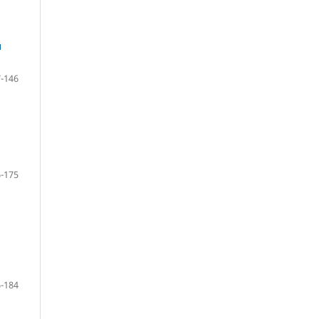
и
-146
-175
-184