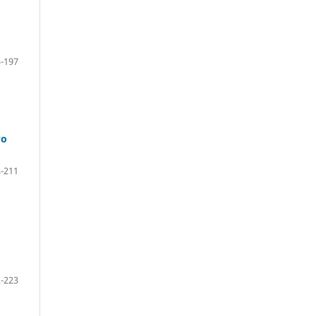
-197
го
-211
-223