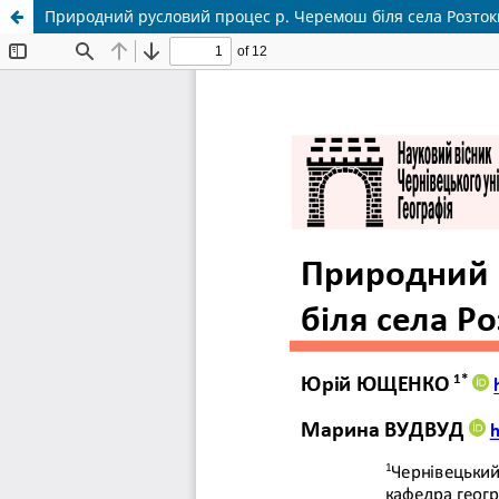
Природний русловий процес р. Черемош біля села Розток