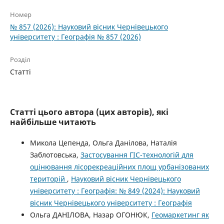
Номер
№ 857 (2026): Науковий вісник Чернівецького
університету : Географія № 857 (2026)
Розділ
Статті
Статті цього автора (цих авторів), які
найбільше читають
Микола Цепенда, Ольга Данілова, Наталія
Заблотовська,
Застосування ГІС-технологій для
оцінювання лісорекреаційних площ урбанізованих
територій
,
Науковий вісник Чернівецького
університету : Географія: № 849 (2024): Науковий
вісник Чернівецького університету : Географія
Ольга ДАНІЛОВА, Назар ОГОНЮК,
Геомаркетинг як