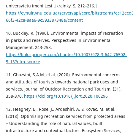
universytetu imeni Lesi Ukrainky, 5, 212–216.]
https://evnuir.vnu.edu.ua/server/api/core/bitstreams/ec12ecd
66f3-42c8-8aa6-9c593387348e/content
10. Buckley, R. (1990). Environmental impacts of recreation
in parks and reserves. Perspectives іn Environmental
Management, 243-258.
https://link.springer.com/chapter/10.1007/978-3-642-76502-
5_13?utm_source
11. Ghazvini, S.A.M. et al. (2020). Environmental concerns
and attitudes of tourists towards national park uses and
services. Journal of Outdoor Recreation and Tourism, (31),
358-370.
https://doi.org/10.1016/j.jort.2020.100296
12. Heagney, E., Rose, J., Ardeshiri, A. & Kovac, M. et al.
(2018). Optimising recreation services from protected areas
– Understanding the role of natural values, built
infrastructure and contextual factors. Ecosystem Services,