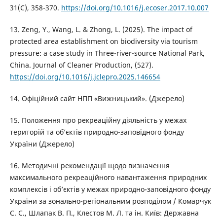
31(С), 358-370.
https://doi.org/10.1016/j.ecoser.2017.10.007
13. Zeng, Y., Wang, L. & Zhong, L. (2025). The impact of
protected area establishment on biodiversity via tourism
pressure: a case study in Three-river-source National Park,
China. Journal of Cleaner Production, (527).
https://doi.org/10.1016/j.jclepro.2025.146654
14. Офіційний сайт НПП «Вижницький». (Джерело)
15. Положення про рекреаційну діяльність у межах
територій та об’єктів природно-заповідного фонду
України (Джерело)
16. Методичні рекомендації щодо визначення
максимального рекреаційного навантаження природних
комплексів і об’єктів у межах природно-заповідного фонду
України за зонально-регіональним розподілом / Комарчук
С. С., Шлапак В. П., Клестов М. Л. та ін. Київ: Державна