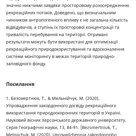
значно нижчими завдяки просторовому розосередженню
рекреаційних потоків. Доведено, що визначальним
чинником антропогенного впливу є не загальна кількість
відвідувачів, а ступінь їх просторової концентрації та
тривалість перебування на території. Отримані
результати можуть бути використані для оптимізації
рекреаційного природокористування та вдосконалення
системи моніторингу в межах територій природно-
заповідного фонду.
Посилання
1. Безсмертнюк, Т., & Мельнійчук, М. (2020).
Упровадження закордонного досвіду рекреаційного
використання природоохоронних територій в Україні.
Науковий вісник Херсонського державного університету.
Серія Географічні науки, 13, 84-91. [Bezsmertniuk, T.,
Melniichuk, M. (2020). Uprovadzhennia zakordonnoho