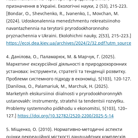
призначення в Україні. Екологічні науки, 2 (53), 215-223.
[Bondar, O., Shevchenko, R., Ivanenko, I., Movchan, M.
(2024). Udoskonalennia menedzhmentu rekreatsiinoho
navantazhennia na terytorii pryrodookhoronnoho
pryznachennia v Ukraini. Ekolohichni nauky, 2(53), 215–223.]
https://ecoj.dea.kiev.ua/archives/2024/2/32.pdf?utm_source
4. Данілова, О., Паламарюк, М. & Марчук, Г. (2025).
Маркетинг екскурсійної діяльності в природоохоронних
установах: інструменти, стратегії та тенденції розвитку.
Проблеми системного підходу в економіці, 5(103), 120-127.
[Danilova, O., Palamariuk, M., Marchuk, H. (2025).
Marketynh ekskursiinoi diialnosti v pryrodookhoronnykh
ustanovakh: instrumenty, stratehii ta tendentsii rozvytku.
Problemy systemnoho pidkhodu v ekonomitsi, 5(103), 120–
127.]
https://doi.org/10.32782/2520-2200/2025-5-14
5. Міщенко, О. (2010). Нормативно-методичні аспекти
оцінки рекреаційної місткості ландшафтних комплесків