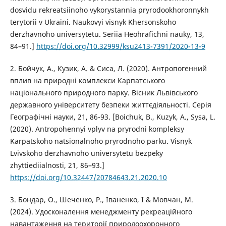
dosvidu rekreatsiinoho vykorystannia pryrodookhoronnykh
terytorii v Ukraini. Naukovyi visnyk Khersonskoho
derzhavnoho universytetu. Seriia Heohrafichni nauky, 13,
84–91.]
https://doi.org/10.32999/ksu2413-7391/2020-13-9
2. Бойчук, А., Кузик, А. & Сиса, Л. (2020). Антропогенний
вплив на природні комплекси Карпатського
національного природного парку. Вісник Львівського
державного університету безпеки життєдіяльності. Серія
Географічні науки, 21, 86-93. [Boichuk, B., Kuzyk, A., Sysa, L.
(2020). Antropohennyi vplyv na pryrodni kompleksy
Karpatskoho natsionalnoho pryrodnoho parku. Visnyk
Lvivskoho derzhavnoho universytetu bezpeky
zhyttiediialnosti, 21, 86–93.]
https://doi.org/10.32447/20784643.21.2020.10
3. Бондар, О., Шеченко, Р., Іваненко, І & Мовчан, М.
(2024). Удосконалення менеджменту рекреаційного
навантаження на території природоохоронного