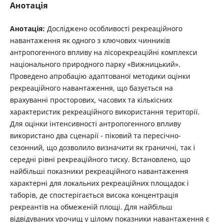
Анотація
Анотація:
Досліджено особливості рекреаційного
навантаження як одного з ключових чинників
антропогенного впливу на лісорекреаційні комплекси
національного природного парку «Вижницький».
Проведено апробацію адаптованої методики оцінки
рекреаційного навантаження, що базується на
врахуванні просторових, часових та кількісних
характеристик рекреаційного використання території.
Для оцінки інтенсивності антропогенного впливу
використано два сценарії - піковий та пересічно-
сезонний, що дозволило визначити як граничні, так і
середні рівні рекреаційного тиску. Встановлено, що
найбільші показники рекреаційного навантаження
характерні для локальних рекреаційних площадок і
таборів, де спостерігається висока концентрація
рекреантів на обмеженій площі. Для найбільш
відвідуваних урочищ у цілому показники навантаження є