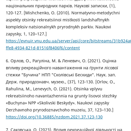
національних природних парків. Наукові записки, (1),
120-127. [Mishchenko, O. (2010). Normatyvno-metodychni
aspekty otsinky rekreatsiinoi mistkosti landshaftnykh
kompleksiv natsionalnykh pryrodnykh parkiv. Naukovi
zapysky, 1, 120–127.]
https://evnuir.vnu.edu.ua/server/api/core/bitstreams/31b924a
ffe8-4934-821d-81516f8406f6/content
6. Орлов, О., Рагуліна, М. & Леневич, О. (2021). Оцінка
впливу рекреаційного навантаження на ґрунти лісової
стежки "Бучина" НПП "Сколівські Бескиди". Наук. зап.
Держ. природознавч. музею., (37), 123-130. [Orlov, O.,
Rahulina, M., Lenevych, O. (2021). Otsinka vplyvu
rekreatsiinoho navantazhennia na grunty lisovoi stezhky
«Buchyna» NPP «Skolivski Beskydy». Naukovi zapysky
Derzhavnoho pryrodoznavchoho muzeiu, 37, 123–130.]
https://doi.org/10.36885/nzdpm.2021.37.123-130
7. Саковська, О. (2023). Вплив рекреаційної діяльності на