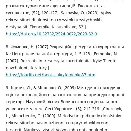
розвиток туристичних дестинацій. Економіка та
суспільство, (52), 120-127. [Sakovska, O. (2023). Vplyv
rekreatsiinoi diialnosti na rozvytok turystychnykh
destynatsii. Ekonomika ta suspilstvo, 52.]
https://doi.org/10.32782/2524-0072/2023-52-9
8. Фоменко, Н. (2007) Рекреаційні ресурси та курортологія.
К.: Центр навчальної літератури, 115-128. [Fomenko, N.
(2007). Rekreatsiini resursy ta kurortolohiia. Kyiv: Tsentr
navchalnoi literatury.]
https://tourlib.net/books_ukr/fomenko37.htm
9.Черчик, Л., & Міщенко, О. (2009) Методичні підходи до
оцінки рекреаційного навантаження на природоохоронні
територі. Науковий вісник Волинського національного
університету імені Лесі Українки., (5), 212-216. [Cherchyk,
L., Mishchenko, O. (2009). Metodychni pidkhody do otsinky
rekreatsiinoho navantazhennia na pryrodookhoronni
terytorii. Naukovyi visnyk Volynskoho natsionalnoho