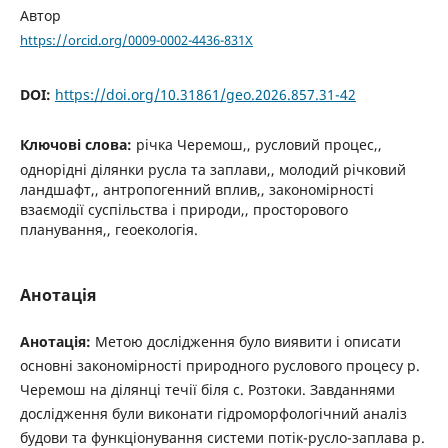
Автор
https://orcid.org/0009-0002-4436-831X
DOI:
https://doi.org/10.31861/geo.2026.857.31-42
Ключові слова:
річка Черемош,, русловий процес,,
однорідні ділянки русла та заплави,, молодий річковий
ландшафт,, антропогенний вплив,, закономірності
взаємодії суспільства і природи,, просторового
планування,, геоекологія.
Анотація
Анотація:
Метою дослідження було виявити і описати
основні закономірності природного руслового процесу р.
Черемош на ділянці течії біля с. Розтоки. Завданнями
дослідження були виконати гідроморфологічний аналіз
будови та функціонування системи потік-русло-заплава р.