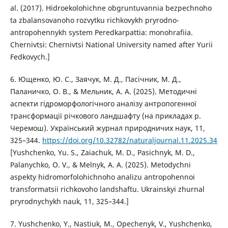
al. (2017). Hidroekolohichne obgruntuvannia bezpechnoho
ta zbalansovanoho rozvytku richkovykh pryrodno-
antropohennykh system Peredkarpattia: monohrafiia.
Chernivtsi: Chernivtsi National University named after Yurii
Fedkovych.]
6. Ющенко, Ю. С., Заячук, М. Д., Пасічник, М. Д.,
Паланичко, О. В., & Мельник, А. А. (2025). Методичні
аспекти гідроморфологічного аналізу антропогенної
трансформації річкового ландшафту (на прикладах р.
Черемош). Український журнал природничих наук, 11,
325–344.
https://doi.org/10.32782/naturaljournal.11.2025.34
[Yushchenko, Yu. S., Zaiachuk, M. D., Pasichnyk, M. D.,
Palanychko, O. V., & Melnyk, A. A. (2025). Metodychni
aspekty hidromorfolohichnoho analizu antropohennoi
transformatsii richkovoho landshaftu. Ukrainskyi zhurnal
pryrodnychykh nauk, 11, 325–344.]
7. Yushchenko, Y., Nastiuk, M., Opechenyk, V., Yushchenko,