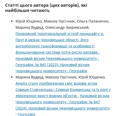
Статті цього автора (цих авторів), які
найбільше читають
Юрій Ющенко, Микола Пасічник, Ольга Паланичко,
Марина Вудвуд, Олександр Закревський,
Природний територіальний устрій ландшафту р.
Прут в межах Чернівецької області, його
антропогенні трансформації та особливості
функціонування системи потік-русло-заплава
,
Науковий вісник Чернівецького університету :
Географія: № 845 (2023): Науковий вісник
Чернівецького університету : Географія
Марина Вудвуд, Микола Пасічник, Юрій Ющенко,
Аналіз стану прибережних смуг вздовж річок
Совиця Ставчанська і Совиця Кіцманська та їх ролі у
збереженні якості водних об’єктів
,
Науковий вісник
Чернівецького університету : Географія: № 847
(2024): Науковий вісник Чернівецького університету
: Географія