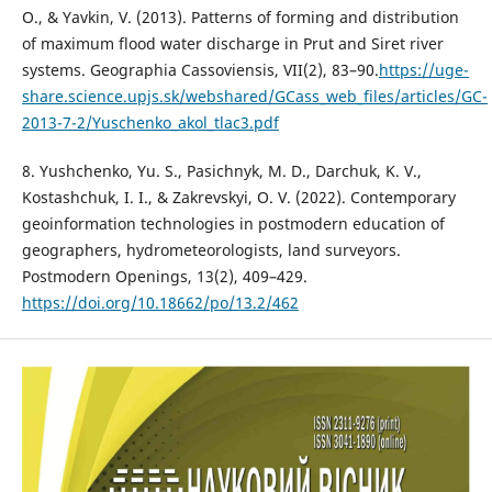
O., & Yavkin, V. (2013). Patterns of forming and distribution
of maximum flood water discharge in Prut and Siret river
systems. Geographia Cassoviensis, VII(2), 83–90.
https://uge-
share.science.upjs.sk/webshared/GCass_web_files/articles/GC-
2013-7-2/Yuschenko_akol_tlac3.pdf
8. Yushchenko, Yu. S., Pasichnyk, M. D., Darchuk, K. V.,
Kostashchuk, I. I., & Zakrevskyi, O. V. (2022). Contemporary
geoinformation technologies in postmodern education of
geographers, hydrometeorologists, land surveyors.
Postmodern Openings, 13(2), 409–429.
https://doi.org/10.18662/po/13.2/462