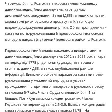
Черемош біля с. Розтоки з використанням комплексу
даних експедиційних досліджень, карт, даних
дистанційного зондування Землі (ДЗЗ) та інших; описати
характерні риси руслового процесу та їх еволюцію
вздовж досліджуваної ділянки річки. Об’єкт дослідження –
система потік-русло-заплава (гідроморфологічна основа
молодого ландшафту) річки Черемош в районі с. Розтоки.
Гідроморфологічний аналіз виконано з використанням
даних експедиційних досліджень 2012 та 2025 років, карт
за період від 1775 р. до початку двадцять першого
століття, даних ДЗЗ, а також опублікованої раніше
інформації. Виявлено основні параметри системи потік-
русло-заплава у меженний період та в умовах
проходження історичного паводкового руслового потоку
становила 5-7 м/с. Числа Фруда становили біля 1 та
більше. Потік був загалом концентрованим. Числа
Глушкова не перевищували 2,5-3,0. Більша концентрація
спостерігалася у вимушених звивинах (1,75). На