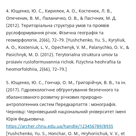
4. Ющенко, Ю. С., Кирилюк, А. О., Костенюк, Л. В.,
Опеченик, В. М., Паланичко, О. В., & Пасічник, М. Д.
(2012). Територіальна структура умов та проявів
руслоформування річок. Фізична географія та
геоморфологія, 2(66), 72–79. [Yushchenko, Yu. S., Kyryliuk,
A. O., Kosteniuk, L. V., Opechenyk, V. M., Palanychko, O. V., &
Pasichnyk, M. D. (2012). Terytorialna struktura umov ta
proiaviv rusloformuvannia richok. Fizychna heohrafiia ta
heomorfolohiia, 2(66), 72–79.]
5. Ющенко, Ю. С., Гончар, О. М., Григорійчук, В. В., та ін.
(2017). Гідроекологічне обґрунтування безпечного та
збалансованого розвитку річкових природно-
антропогенних систем Передкарпаття : монографія.
Чернівці: Чернівецький національний університет імені
Юрія Федьковича.
https://archer.chnu.edu.ua/handle/123456789/8935
[Yushchenko, Yu. S., Honchar, O. M., Hryhoriichuk, V. V., et