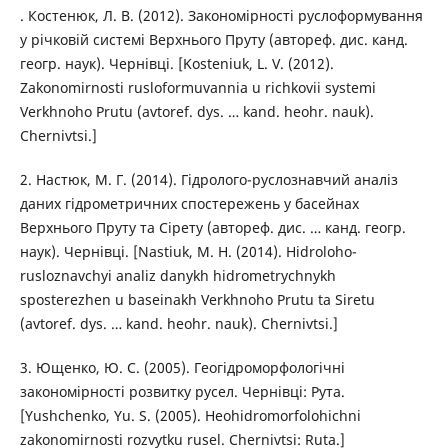
. Костенюк, Л. В. (2012). Закономірності руслоформування
у річковій системі Верхнього Пруту (автореф. дис. канд.
геогр. наук). Чернівці. [Kosteniuk, L. V. (2012).
Zakonomirnosti rusloformuvannia u richkovii systemi
Verkhnoho Prutu (avtoref. dys. … kand. heohr. nauk).
Chernivtsi.]
2. Настюк, М. Г. (2014). Гідролого-руслознавчий аналіз
даних гідрометричних спостережень у басейнах
Верхнього Пруту та Сірету (автореф. дис. … канд. геогр.
наук). Чернівці. [Nastiuk, M. H. (2014). Hidroloho-
rusloznavchyi analiz danykh hidrometrychnykh
sposterezhen u baseinakh Verkhnoho Prutu ta Siretu
(avtoref. dys. … kand. heohr. nauk). Chernivtsi.]
3. Ющенко, Ю. С. (2005). Геогідроморфологічні
закономірності розвитку русел. Чернівці: Рута.
[Yushchenko, Yu. S. (2005). Heohidromorfolohichni
zakonomirnosti rozvytku rusel. Chernivtsi: Ruta.]