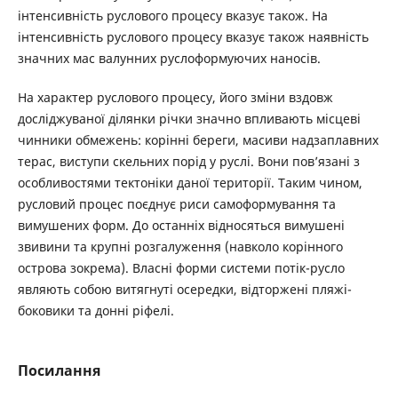
інтенсивність руслового процесу вказує також. На
інтенсивність руслового процесу вказує також наявність
значних мас валунних руслоформуючих наносів.
На характер руслового процесу, його зміни вздовж
досліджуваної ділянки річки значно впливають місцеві
чинники обмежень: корінні береги, масиви надзаплавних
терас, виступи скельних порід у руслі. Вони пов’язані з
особливостями тектоніки даної території. Таким чином,
русловий процес поєднує риси самоформування та
вимушених форм. До останніх відносяться вимушені
звивини та крупні розгалуження (навколо корінного
острова зокрема). Власні форми системи потік-русло
являють собою витягнуті осередки, відторжені пляжі-
боковики та донні ріфелі.
Посилання