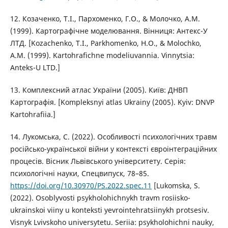
12. Козаченко, Т.І., Пархоменко, Г.О., & Молочко, А.М.
(1999). Картографічне моделювання. Вінниця: Антекс-У
ЛТД. [Kozachenko, T.I., Parkhomenko, H.O., & Molochko,
A.M. (1999). Kartohrafichne modeliuvannia. Vinnytsia:
Anteks-U LTD.]
13. Комплексний атлас України (2005). Київ: ДНВП
Картографія. [Kompleksnyi atlas Ukrainy (2005). Kyiv: DNVP
Kartohrafiia.]
14. Лукомська, С. (2022). Особливості психологічних травм
російсько-української війни у контексті євроінтеграційних
процесів. Вісник Львівського університету. Серія:
психологічні науки, Спецвипуск, 78–85.
https://doi.org/10.30970/PS.2022.spec.11
[Lukomska, S.
(2022). Osoblyvosti psykholohichnykh travm rosiisko-
ukrainskoi viiny u konteksti yevrointehratsiinykh protsesiv.
Visnyk Lvivskoho universytetu. Seriia: psykholohichni nauky,