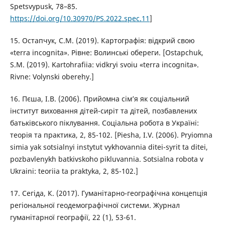
Spetsvypusk, 78–85.
https://doi.org/10.30970/PS.2022.spec.11
]
15. Остапчук, С.М. (2019). Картографія: відкрий свою
«terra incognita». Рівне: Волинські обереги. [Ostapchuk,
S.M. (2019). Kartohrafiia: vidkryi svoiu «terra incognita».
Rivne: Volynski oberehy.]
16. Пєша, І.В. (2006). Прийомна сім’я як соціальний
інститут виховання дітей-сиріт та дітей, позбавлених
батьківського піклування. Соціальна робота в Україні:
теорія та практика, 2, 85-102. [Piesha, I.V. (2006). Pryiomna
simia yak sotsialnyi instytut vykhovannia ditei-syrit ta ditei,
pozbavlenykh batkivskoho pikluvannia. Sotsialna robota v
Ukraini: teoriia ta praktyka, 2, 85-102.]
17. Сегіда, К. (2017). Гуманітарно-географічна концепція
регіональної геодемографічної системи. Журнал
гуманітарної географії, 22 (1), 53-61.