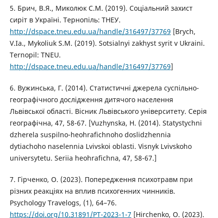
5. Брич, В.Я., Миколюк С.М. (2019). Соціальний захист
сиріт в Україні. Тернопіль: ТНЕУ.
http://dspace.tneu.edu.ua/handle/316497/37769
[Brych,
V.Ia., Mykoliuk S.M. (2019). Sotsialnyi zakhyst syrit v Ukraini.
Ternopil: TNEU.
http://dspace.tneu.edu.ua/handle/316497/37769
]
6. Вужинська, Г. (2014). Статистичні джерела суспільно-
географічного дослідження дитячого населення
Львівської області. Вісник Львівського університету. Серія
географічна, 47, 58-67. [Vuzhynska, H. (2014). Statystychni
dzherela suspilno-heohrafichnoho doslidzhennia
dytiachoho naselennia Lvivskoi oblasti. Visnyk Lvivskoho
universytetu. Seriia heohrafichna, 47, 58-67.]
7. Гірченко, О. (2023). Попередження психотравм при
різних реакціях на вплив психогенних чинників.
Psychology Travelogs, (1), 64–76.
https://doi.org/10.31891/PT-2023-1-7
[Hirchenko, O. (2023).