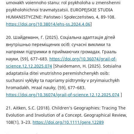
umovakh voiennoho stanu: rol psykholoha u zmenshenni
psykholohichnoi travmatyzatsii. EUROPEJSKIE STUDIA
HUMANISTYCZNE: Państwo i Społeczeństwo, 4, 89-108.
https://doi.org/10.38014/ehs-ss.2024.4.06
]
20. Шайдеманн, Г. (2025). Соціальна адаптація дітей
внутрішньо переміщених осіб: сучасні виклики та
напрями підтримки в приймаючих громадах. Грааль
науки, (59), 677–683.
https://doi.org/10.36074/grail-of-
science.12.12.2025.074
[Shaidemann, H. (2025). Sotsialna
adaptatsiia ditei vnutrishno peremishchenykh osib:
suchasni vуklyky ta napriamy pidtrymky v pryimaiuchykh
hromadakh. Hraal nauky, (59), 677–683.
https://doi.org/10.36074/grail-of-science.12.12.2025.074
]
21. Aitken, S.C. (2018). Children’s Geographies: Tracing The
Evolution and Involution of a Concept. Geographical Review,
108(1), 3–23.
https://doi.org/10.1111/gere.12289