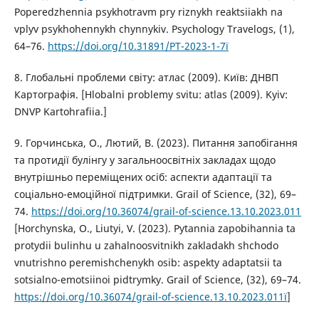
Poperedzhennia psykhotravm pry riznykh reaktsiiakh na
vplyv psykhohennykh chynnykiv. Psychology Travelogs, (1),
64–76.
https://doi.org/10.31891/PT-2023-1-7ї
8. Глобальні проблеми світу: атлас (2009). Київ: ДНВП
Картографія. [Hlobalni problemy svitu: atlas (2009). Kyiv:
DNVP Kartohrafiia.]
9. Горчинська, О., Лютий, В. (2023). Питання запобігання
та протидії булінгу у загальноосвітніх закладах щодо
внутрішньо переміщених осіб: аспекти адаптації та
соціально-емоційної підтримки. Grail of Science, (32), 69–
74.
https://doi.org/10.36074/grail-of-science.13.10.2023.011
[Horchynska, O., Liutyi, V. (2023). Pytannia zapobihannia ta
protydii bulinhu u zahalnoosvitnikh zakladakh shchodo
vnutrishno peremishchenykh osib: aspekty adaptatsii ta
sotsialno-emotsiinoi pidtrymky. Grail of Science, (32), 69–74.
https://doi.org/10.36074/grail-of-science.13.10.2023.011ї
]