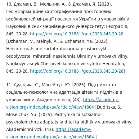
10. Джаман, В., Мельник, А., & Джаман, Я. (2023).
Геоінформаційне картографування просторових
особливостей міграції населення України в умовах війни.
Науковий вісник Чернівецького університету: Географія,
845, 20-28.
https://doi.org/10.31861/geo.2023.845.20-28
[Dzhaman, V., Melnyk, A., & Dzhaman, Ya. (2023).
Heoinformatsiine kartohrafuvannia prostorovykh
osoblyvostei mihratsii naselennia Ukrainy v umovakh viiny.
Naukovyi visnyk Chernivetskoho universytetu: Heohrafiia,
845, 20-28.
https://doi.org/10.31861/geo.2023.845.20-28
]
11. Дудіцька, С., Мосейчук, Ю. (2025). Підтримка та
соціально-психологічна адаптація дітей та підлітків в
умовах війни. Академічні візії, (43).
https://academy-
vision.org/index.php/av/article/view/1864
[Duditska, S.,
Moseichuk, Yu. (2025). Pidtrymka ta sotsialno-
psykholohichna adaptatsiia ditei ta pidlitkiv v umovakh viiny.
Akademichni vizii, (43).
https://academy-
vision.org/index.php/av/article/view/1864
]