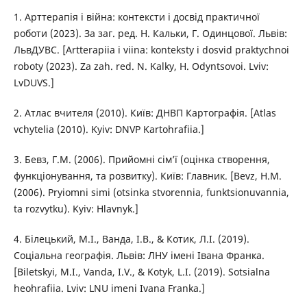
1. Арттерапія і війна: контексти і досвід практичної
роботи (2023). За заг. ред. Н. Кальки, Г. Одинцової. Львів:
ЛьвДУВС. [Artterapiia i viina: konteksty i dosvid praktychnoi
roboty (2023). Za zah. red. N. Kalky, H. Odyntsovoi. Lviv:
LvDUVS.]
2. Атлас вчителя (2010). Київ: ДНВП Картографія. [Atlas
vchytelia (2010). Kyiv: DNVP Kartohrafiia.]
3. Бевз, Г.М. (2006). Прийомні сім’ї (оцінка створення,
функціонування, та розвитку). Київ: Главник. [Bevz, H.M.
(2006). Pryiomni simi (otsinka stvorennia, funktsionuvannia,
ta rozvytku). Kyiv: Hlavnyk.]
4. Білецький, М.І., Ванда, І.В., & Котик, Л.І. (2019).
Соціальна географія. Львів: ЛНУ імені Івана Франка.
[Biletskyi, M.I., Vanda, I.V., & Kotyk, L.I. (2019). Sotsialna
heohrafiia. Lviv: LNU imeni Ivana Franka.]