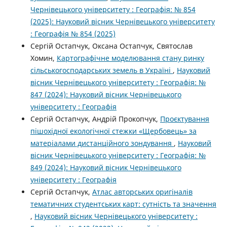
Чернівецького університету : Географія: № 854
(2025): Науковий вісник Чернівецького університету
: Географія № 854 (2025)
Сергій Остапчук, Оксана Остапчук, Святослав
Хомин,
Картографічне моделювання стану ринку
сільськогосподарських земель в Україні
,
Науковий
вісник Чернівецького університету : Географія: №
847 (2024): Науковий вісник Чернівецького
університету : Географія
Сергій Остапчук, Андрій Прокопчук,
Проєктування
пішохідної екологічної стежки «Щербовець» за
матеріалами дистанційного зондування
,
Науковий
вісник Чернівецького університету : Географія: №
849 (2024): Науковий вісник Чернівецького
університету : Географія
Сергій Остапчук,
Атлас авторських оригіналів
тематичних студентських карт: сутність та значення
,
Науковий вісник Чернівецького університету :