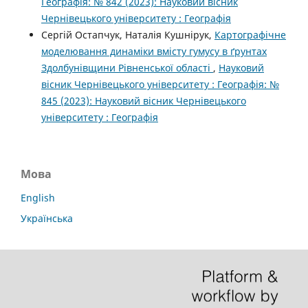
Географія: № 842 (2023): Науковий вісник
Чернівецького університету : Географія
Сергій Остапчук, Наталія Кушнірук,
Картографічне
моделювання динаміки вмісту гумусу в ґрунтах
Здолбунівщини Рівненської області
,
Науковий
вісник Чернівецького університету : Географія: №
845 (2023): Науковий вісник Чернівецького
університету : Географія
Мова
English
Українська