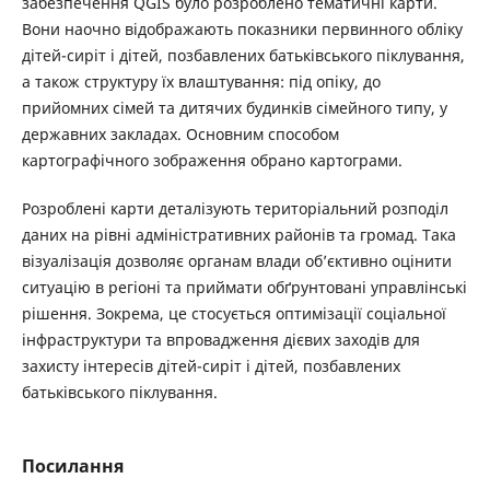
забезпечення QGIS було розроблено тематичні карти.
Вони наочно відображають показники первинного обліку
дітей-сиріт і дітей, позбавлених батьківського піклування,
а також структуру їх влаштування: під опіку, до
прийомних сімей та дитячих будинків сімейного типу, у
державних закладах. Основним способом
картографічного зображення обрано картограми.
Розроблені карти деталізують територіальний розподіл
даних на рівні адміністративних районів та громад. Така
візуалізація дозволяє органам влади об’єктивно оцінити
ситуацію в регіоні та приймати обґрунтовані управлінські
рішення. Зокрема, це стосується оптимізації соціальної
інфраструктури та впровадження дієвих заходів для
захисту інтересів дітей-сиріт і дітей, позбавлених
батьківського піклування.
Посилання