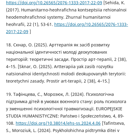
https://doi.org/10.26565/2076-1333-2017-22-09
[Sehida, K.
(2017). Humanitarno-heohrafichna kontseptsiia rehionalnoi
heodemohrafichnoi systemy. Zhurnal humanitarnoi
heohrafii, 22 (1), 53-61.
https://doi.org/10.26565/2076-1333-
2017-22-09
]
18. Скнар, О. (2025). Арттерапія як засіб розвитку
національної ідентичності молоді деокупованих
територій: теоретичні засади. Простір арт-терапії, 2 (38),
4–15. [Sknar, O. (2025). Artterapiia yak zasib rozvytku
natsionalnoi identychnosti molodi deokupovanykh terytorii:
teoretychni zasady. Prostir art-terapii, 2 (38), 4–15.]
19. Тафінцева, С., Морозюк, Л. (2024). Психологічна
підтримка дітей в умовах воєнного стану: роль психолога
у зменшенні психологічної травматизації. EUROPEJSKIE
STUDIA HUMANISTYCZNE: Państwo i Społeczeństwo, 4, 89-
108.
https://doi.org/10.38014/ehs-ss.2024.4.06
[Tafintseva,
S., Moroziuk, L. (2024). Psykholohichna pidtrymka ditei v