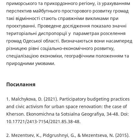
приморського та прикордонного регіону, із урахуванням
перспектив майбутнього просторового розвитку громад
такі відмінності стають справжніми викликами при
проєктуванні. Проведене дослідження показало значні
територіальні диспропорції у параметрах розселення
громад Одеської області. Визначаються вони насамперед
різницею рівні соціально-економічного розвитку,
спеціалізацією економіки, географічним положенням та
природними умовами.
Посилання
1. Malchykova, D. (2021). Participatory budgeting practices
and civic activism for urban space renovation: the case of
Kherson. Ekonomichna ta Sotsialna Geografiya, 34-48. Doi:
10.17721/2413-7154/2021.85.38-48.
2. Mezentsev, K., Pidgrushnyi, G., & Mezentseva, N. (2015).