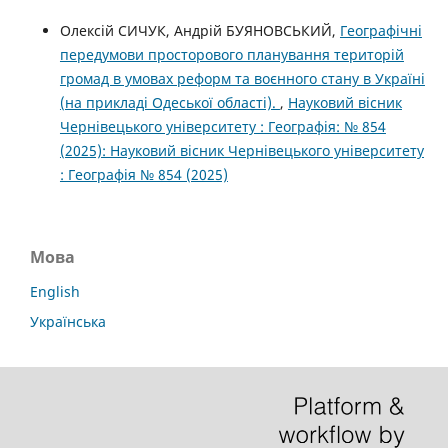
Олексій СИЧУК, Андрій БУЯНОВСЬКИЙ,
Географічні
передумови просторового планування територій
громад в умовах реформ та воєнного стану в Україні
(на прикладі Одеської області).
,
Науковий вісник
Чернівецького університету : Географія: № 854
(2025): Науковий вісник Чернівецького університету
: Географія № 854 (2025)
Мова
English
Українська