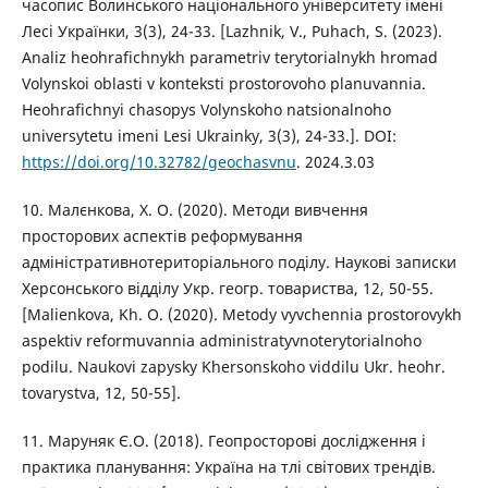
часопис Волинського національного університету імені
Лесі Українки, 3(3), 24-33. [Lazhnik, V., Puhach, S. (2023).
Analiz heohrafichnykh parametriv terytorialnykh hromad
Volynskoi oblasti v konteksti prostorovoho planuvannia.
Heohrafichnyi chasopys Volynskoho natsionalnoho
universytetu imeni Lesi Ukrainky, 3(3), 24-33.]. DOI:
https://doi.org/10.32782/geochasvnu
. 2024.3.03
10. Малєнкова, Х. О. (2020). Методи вивчення
просторових аспектів реформування
адміністративнотериторіального поділу. Наукові записки
Херсонського відділу Укр. геогр. товариства, 12, 50-55.
[Malienkova, Kh. O. (2020). Metody vyvchennia prostorovykh
aspektiv reformuvannia administratyvnoterytorialnoho
podilu. Naukovi zapysky Khersonskoho viddilu Ukr. heohr.
tovarystva, 12, 50-55].
11. Маруняк Є.О. (2018). Геопросторові дослідження і
практика планування: Україна на тлі світових трендів.