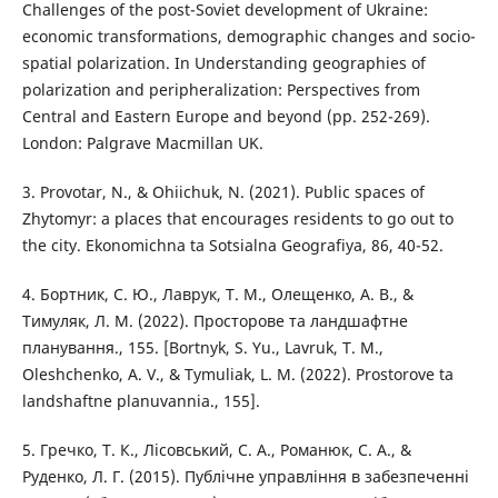
Challenges of the post-Soviet development of Ukraine:
economic transformations, demographic changes and socio-
spatial polarization. In Understanding geographies of
polarization and peripheralization: Perspectives from
Central and Eastern Europe and beyond (pp. 252-269).
London: Palgrave Macmillan UK.
3. Provotar, N., & Ohiichuk, N. (2021). Public spaces of
Zhytomyr: a places that encourages residents to go out to
the city. Ekonomichna ta Sotsialna Geografiya, 86, 40-52.
4. Бортник, С. Ю., Лаврук, Т. М., Олещенко, А. В., &
Тимуляк, Л. М. (2022). Просторове та ландшафтне
планування., 155. [Bortnyk, S. Yu., Lavruk, T. M.,
Oleshchenko, A. V., & Tymuliak, L. M. (2022). Prostorove ta
landshaftne planuvannia., 155].
5. Гречко, Т. К., Лісовський, С. А., Романюк, С. А., &
Руденко, Л. Г. (2015). Публічне управління в забезпеченні