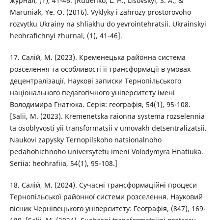
журнал, (1), 41-46. [Rudenko, L. H., Lisovskyi, S. A., &
Maruniak, Ye. O. (2016). Vyklyky i zahrozy prostorovoho
rozvytku Ukrainy na shliakhu do yevrointehratsii. Ukrainskyi
heohrafichnyi zhurnal, (1), 41-46].
17. Салій, М. (2023). Кременецька районна система
розселення та особливості її трансформації в умовах
децентралізації. Наукові записки Тернопільського
національного педагогічного університету імені
Володимира Гнатюка. Серія: географія, 54(1), 95-108.
[Salii, M. (2023). Kremenetska raionna systema rozselennia
ta osoblyvosti yii transformatsii v umovakh detsentralizatsii.
Naukovi zapysky Ternopilskoho natsionalnoho
pedahohichnoho universytetu imeni Volodymyra Hnatiuka.
Seriia: heohrafiia, 54(1), 95-108.]
18. Салій, М. (2024). Сучасні трансформаційні процеси
Тернопільської районної системи розселення. Науковий
вісник Чернівецького університету: Географія, (847), 169-