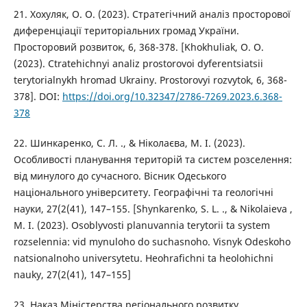
21. Хохуляк, О. О. (2023). Cтратегічний аналіз просторової
диференціації територіальних громад України.
Просторовий розвиток, 6, 368-378. [Khokhuliak, O. O.
(2023). Ctratehichnyi analiz prostorovoi dyferentsiatsii
terytorialnykh hromad Ukrainy. Prostorovyi rozvytok, 6, 368-
378]. DOI:
https://doi.org/10.32347/2786-7269.2023.6.368-
378
22. Шинкаренко, С. Л. ., & Ніколаєва, М. І. (2023).
Особливості планування територій та систем розселення:
від минулого до сучасного. Вісник Одеського
національного університету. Географічні та геологічні
науки, 27(2(41), 147–155. [Shynkarenko, S. L. ., & Nikolaieva ,
M. I. (2023). Osoblyvosti planuvannia terytorii ta system
rozselennia: vid mynuloho do suchasnoho. Visnyk Odeskoho
natsionalnoho universytetu. Heohrafichni ta heolohichni
nauky, 27(2(41), 147–155]
23. Наказ Міністерства регіонального розвитку,