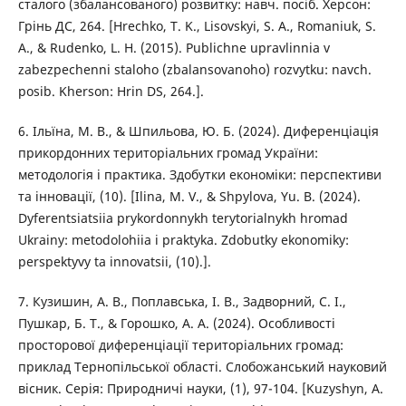
сталого (збалансованого) розвитку: навч. посіб. Херсон:
Грінь ДС, 264. [Hrechko, T. K., Lisovskyi, S. A., Romaniuk, S.
A., & Rudenko, L. H. (2015). Publichne upravlinnia v
zabezpechenni staloho (zbalansovanoho) rozvytku: navch.
posib. Kherson: Hrin DS, 264.].
6. Ільїна, М. В., & Шпильова, Ю. Б. (2024). Диференціація
прикордонних територіальних громад України:
методологія і практика. Здобутки економіки: перспективи
та інновації, (10). [Ilina, M. V., & Shpylova, Yu. B. (2024).
Dyferentsiatsiia prykordonnykh terytorialnykh hromad
Ukrainy: metodolohiia i praktyka. Zdobutky ekonomiky:
perspektyvy ta innovatsii, (10).].
7. Кузишин, А. В., Поплавська, І. В., Задворний, С. І.,
Пушкар, Б. Т., & Горошко, А. А. (2024). Особливості
просторової диференціації територіальних громад:
приклад Тернопільської області. Слобожанський науковий
вісник. Серія: Природничі науки, (1), 97-104. [Kuzyshyn, A.