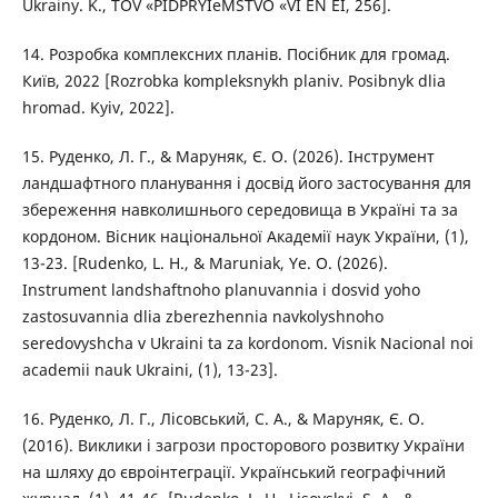
Ukrainy. K., TOV «PIDPRYIeMSTVO «VI EN EI, 256].
14. Розробка комплексних планів. Посібник для громад.
Київ, 2022 [Rozrobka kompleksnykh planiv. Posibnyk dlia
hromad. Kyiv, 2022].
15. Руденко, Л. Г., & Маруняк, Є. О. (2026). Інструмент
ландшафтного планування і досвід його застосування для
збереження навколишнього середовища в Україні та за
кордоном. Вісник національної Академії наук України, (1),
13-23. [Rudenko, L. H., & Maruniak, Ye. O. (2026).
Instrument landshaftnoho planuvannia i dosvid yoho
zastosuvannia dlia zberezhennia navkolyshnoho
seredovyshcha v Ukraini ta za kordonom. Visnik Nacional noi
academii nauk Ukraini, (1), 13-23].
16. Руденко, Л. Г., Лісовський, С. А., & Маруняк, Є. О.
(2016). Виклики і загрози просторового розвитку України
на шляху до євроінтеграції. Український географічний