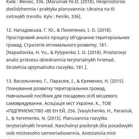
Київ : Фенікс, 336. [Maruniak Ye.O. (2018). Heoprostorovi
doslidzhennia i praktyka planuvannia: Ukraina na tli
svitovykh trendiv. Kyiv : Feniks, 336].
12. Нападовська, Г. Ю., & Пилипенко, І. О. (2018).
Просторовий аналіз процесу об’єднання територіальних
громад. Стратегія оптимального розвитку, 181.
[Napadovska, H. Yu., & Pylypenko, I. O. (2018). Prostorovyi
analiz protsesu obiednannia terytorialnykh hromad.
Stratehiia optymalnoho rozvytku, 181.].
13. Васильченко, Г., Парасюк, І., & Єременко, Н. (2015).
Планування розвитку територіальних громад.
Навчальний посібник для посадових осіб місцевого
самоврядування. Асоціація міст України. К., ТОВ
«ПІДПРИЄМСТВО «ВІ ЕН ЕЙ, 256. [Vasylchenko, H., Parasiuk,
I., & Yeremenko, N. (2015). Planuvannia rozvytku
terytorialnykh hromad. Navchalnyi posibnyk dlia posadovykh
osib mistsevoho samovriaduvannia. Asotsiatsiia mist