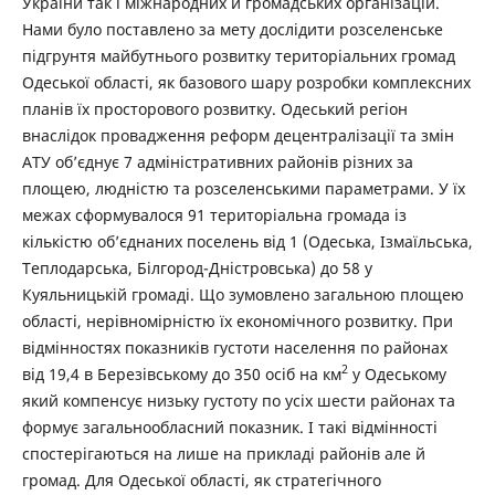
України так і міжнародних й громадських організацій.
Нами було поставлено за мету дослідити розселенське
підгрунтя майбутнього розвитку територіальних громад
Одеської області, як базового шару розробки комплексних
планів їх просторового розвитку. Одеський регіон
внаслідок провадження реформ децентралізації та змін
АТУ об’єднує 7 адміністративних районів різних за
площею, людністю та розселенськими параметрами. У їх
межах сформувалося 91 територіальна громада із
кількістю об’єднаних поселень від 1 (Одеська, Ізмаїльська,
Теплодарська, Білгород-Дністровська) до 58 у
Куяльницькій громаді. Що зумовлено загальною площею
області, нерівномірністю їх економічного розвитку. При
відмінностях показників густоти населення по районах
2
від 19,4 в Березівському до 350 осіб на км
у Одеському
який компенсує низьку густоту по усіх шести районах та
формує загальнообласний показник. І такі відмінності
спостерігаються на лише на прикладі районів але й
громад. Для Одеської області, як стратегічного