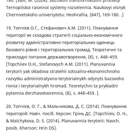
180. [Salii, M. (2024). Suchasni transformatsiini protsesy
Ternopilskoi raionnoi systemy rozselennia. Naukovyi visnyk
Chernivetskoho universytetu: Heohrafiia, (847), 169-180. .]
19. Топчієв О.Г., Стефанович А.М. (2011). Планування
території як складова стратегії соціально-економічного
розвитку адміністративно-територіальних одиниць
базового рівня і територіальних громад. Теоретичні та
прикладні питання державотворення, (8), с. 448–459.
[Topchiiev O.H., Stefanovych A.M. (2011). Planuvannia
terytorii yak skladova stratehii sotsialno-ekonomichnoho
rozvytku administratyvno-terytorialnykh odynyts bazovoho
rivnia i terytorialnykh hromad. Teoretychni ta prykladni
pytannia derzhavotvorennia, (8), s. 448–459. ].
20. Топчієв, О. Г., & Мальчикова, Д. С. (2014). Планування
територій: Навч. посіб. Херсон: Грінь ДС. [Topchiiev, O. H.,
& Malchykova, D. S. (2014). Planuvannia terytorii: Navch.
posib. Kherson: Hrin DS].