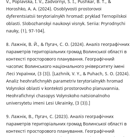
V., Poplavska, I. V., Zadvornyi, S. I., Pushkar, B. T., &
Horoshko, A. A. (2024). Osoblyvosti prostorovoi
dyferentsiatsii terytorialnykh hromad: pryklad Ternopilskoi
oblasti. Slobozhanskyi naukovyi visnyk. Seriia: Pryrodnychi
nauky, (1), 97-104].
8. Лажнік, В. Й., & Пугач, С. О. (2024). Аналіз географічних
параметрів територіальних громад Волинської області в
контексті просторового планування. Географічний
часопис Волинського національного університету імені
Лесі Українки, (3 (3)). [Lazhnik, V. Y., & Puhach, S. O. (2024).
Analiz heohrafichnykh parametriv terytorialnykh hromad
Volynskoi oblasti v konteksti prostorovoho planuvannia.
Heohrafichnyi chasopys Volynskoho natsionalnoho
universytetu imeni Lesi Ukrainky, (3 (3)).]
9. Лажнік, В., Пугач, С. (2023). Аналіз географічних
параметрів територіальних громад Волинської області в
контексті просторового планування. Географічний