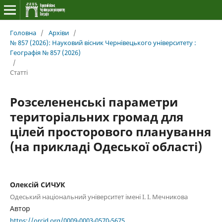
Головна
/
Архіви
/
№ 857 (2026): Науковий вісник Чернівецького університету :
Географія № 857 (2026)
/
Статті
Розселененські параметри
територіальних громад для
цілей просторового планування
(на прикладі Одеської області)
Олексій СИЧУК
Одеський національний університет імені І. І. Мечникова
Автор
https://orcid.org/0009-0003-0570-5675