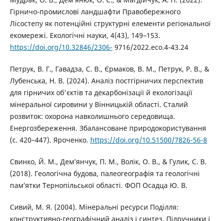
Гірничо-промислові ландшафти Правобережного
Лісостепу як потенційні структурні елементи регіональної
екомережі. Екологічні науки, 4(43), 149–153.
https://doi.org/10.32846/2306-
9716/2022.eco.4-43.24
Петрук, В. Г., Гавадза, С. В., Єрмаков, В. М., Петрук, Р. В., &
Лубенська, Н. В. (2024). Аналіз постгірничих перспектив
для гірничих об'єктів та декарбонізації й екологізації
мінеральної сировини у Вінницькій області. Сталий
розвиток: охорона навколишнього середовища.
Енергозбереження. Збалансоване природокористування
(с. 420–447). Яроченко.
https://doi.org/10.51500/7826-56-8
Свинко, Й. М., Дем’янчук, П. М., Волік, О. В., & Гулик, С. В.
(2018). Геологічна будова, палеогеографія та геологічні
пам’ятки Тернопільської області. ФОП Осадца Ю. В.
Сивий, М. Я. (2004). Мінеральні ресурси Поділля:
конструктивно-географічний аналіз і синтез. Підручники і