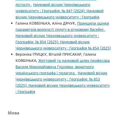
лісгоспу
,
Науковий вісник Чернівецького
університету : Географія: № 847 (2024): Науковий
вісник Чернівецького університету : Географія
Галина КОВБІНЬКА, Аліна ДЯЧУК,
Принципи оцінки
параметрів вологості грунту в річковому басейні
,
Науковий вісник Чернівецького університету :
Географія: № 854 (2025): Науковий вісник
Чернівецького університету : Географія № 854 (2025)
Вероніка ГРИЦКУ, Віталій ПРИСАКАР, Галина
КОВБІНЬКА,
Життєвий та науковий шлях професора
Василя Миколайовича Гуцуляка -видатного
українського географа і педагога
,
Науковий вісник
Чернівецького університету : Географія: № 853
(2025): Науковий вісник Чернівецького університету
: Географія
Мова