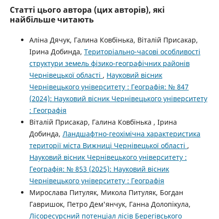
Статті цього автора (цих авторів), які
найбільше читають
Аліна Дячук, Галина Ковбінька, Віталій Присакар,
Ірина Добинда,
Територіально-часові особливості
структури земель фізико-географічних районів
Чернівецької області
,
Науковий вісник
Чернівецького університету : Географія: № 847
(2024): Науковий вісник Чернівецького університету
: Географія
Віталій Присакар, Галина Ковбінька , Ірина
Добинда,
Ландшафтно-геохімічна характеристика
території міста Вижниці Чернівецької області
,
Науковий вісник Чернівецького університету :
Географія: № 853 (2025): Науковий вісник
Чернівецького університету : Географія
Мирослава Питуляк, Микола Питуляк, Богдан
Гавришок, Петро Дем'янчук, Ганна Долопікула,
Лісоресурсний потенціал лісів Берегівського