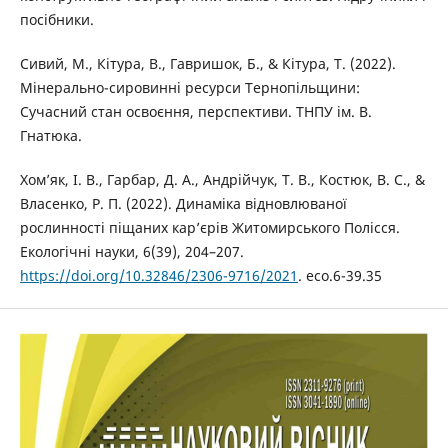
посібники.
Сивий, М., Кітура, В., Гавришок, Б., & Кітура, Т. (2022).
Мінерально-сировинні ресурси Тернопільщини:
Сучасний стан освоєння, перспективи. ТНПУ ім. В.
Гнатюка.
Хом’як, І. В., Гарбар, Д. А., Андрійчук, Т. В., Костюк, В. С., &
Власенко, Р. П. (2022). Динаміка відновлюваної
рослинності піщаних кар’єрів Житомирського Полісся.
Екологічні науки, 6(39), 204–207.
https://doi.org/10.32846/2306-9716/2021
. eco.6-39.35