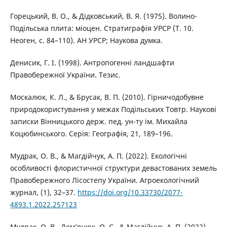
Горецький, В. О., & Дідковський, В. Я. (1975). Волино-
Подільська плита: міоцен. Стратиграфія УРСР (Т. 10.
Неоген, с. 84–110). АН УРСР; Наукова думка.
Денисик, Г. І. (1998). Антропогенні ландшафти
Правобережної України. Тезис.
Москалюк, К. Л., & Брусак, В. П. (2010). Гірничодобувне
природокористування у межах Подільських Товтр. Наукові
записки Вінницького держ. пед. ун-ту ім. Михайла
Коцюбинського. Серія: Географія, 21, 189–196.
Мудрак, О. В., & Магдійчук, А. П. (2022). Екологічні
особливості флористичної структури девастованих земель
Правобережного Лісостепу України. Агроекологічний
журнал, (1), 32–37.
https://doi.org/10.33730/2077-
4893.1.2022.257123
Мудрак, О. В., Дем’янюк, О. С., & Магдійчук, А. П. (2022).