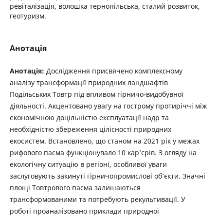
ревіталізація, волошка тернопільська, сталий розвиток,
геотуризм.
Анотація
Анотація:
Дослідження присвячено комплексному
аналізу трансформації природних ландшафтів
Подільських Товтр під впливом гірничо-видобувної
діяльності. Акцентовано увагу на гострому протиріччі між
економічною доцільністю експлуатації надр та
необхідністю збереження цілісності природних
екосистем. Встановлено, що станом на 2021 рік у межах
рифового пасма функціонувало 10 кар’єрів. З огляду на
екологічну ситуацію в регіоні, особливої уваги
заслуговують закинуті гірничопромислові об’єкти. Значні
площі Товтрового пасма залишаються
трансформованими та потребують рекультивації. У
роботі проаналізовано приклади природної