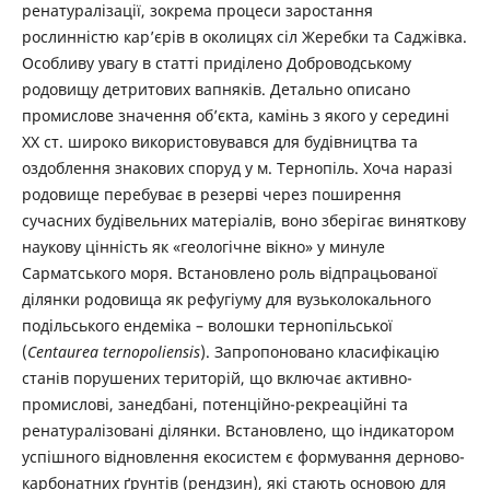
ренатуралізації, зокрема процеси заростання
рослинністю кар’єрів в околицях сіл Жеребки та Саджівка.
Особливу увагу в статті приділено Доброводському
родовищу детритових вапняків. Детально описано
промислове значення об’єкта, камінь з якого у середині
XX ст. широко використовувався для будівництва та
оздоблення знакових споруд у м. Тернопіль. Хоча наразі
родовище перебуває в резерві через поширення
сучасних будівельних матеріалів, воно зберігає виняткову
наукову цінність як «геологічне вікно» у минуле
Сарматського моря. Встановлено роль відпрацьованої
ділянки родовища як рефугіуму для вузьколокального
подільського ендеміка – волошки тернопільської
(
Centaurea ternopoliensis
). Запропоновано класифікацію
станів порушених територій, що включає активно-
промислові, занедбані, потенційно-рекреаційні та
ренатуралізовані ділянки. Встановлено, що індикатором
успішного відновлення екосистем є формування дерново-
карбонатних ґрунтів (рендзин), які стають основою для