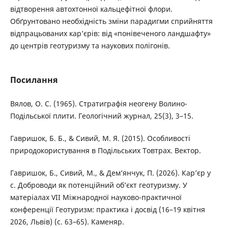
відтворення автохтонної кальцефітної флори.
Обґрунтовано необхідність зміни парадигми сприйняття
відпрацьованих кар’єрів: від «понівеченого ландшафту»
до центрів геотуризму та наукових полігонів.
Посилання
Вялов, О. С. (1965). Стратиграфія неогену Волино-
Подільської плити. Геологічний журнал, 25(3), 3–15.
Гавришок, Б. Б., & Сивий, М. Я. (2015). Особливості
природокористування в Подільських Товтрах. Вектор.
Гавришок, Б., Сивий, М., & Дем’янчук, П. (2026). Кар’єр у
с. Доброводи як потенційний об’єкт геотуризму. У
матеріалах VII Міжнародної науково-практичної
конференції Геотуризм: практика і досвід (16–19 квітня
2026, Львів) (с. 63–65). Каменяр.