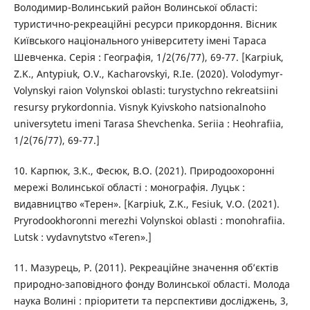
Володимир-Волинський район Волинської області:
туристично-рекреаційні ресурси прикордоння. Вісник
Київського національного університету імені Тараса
Шевченка. Серія : Географія, 1/2(76/77), 69-77. [Karpiuk,
Z.K., Antypiuk, O.V., Kacharovskyi, R.Ie. (2020). Volodymyr-
Volynskyi raion Volynskoi oblasti: turystychno rekreatsiini
resursy prykordonnia. Visnyk Kyivskoho natsionalnoho
universytetu imeni Tarasa Shevchenka. Seriia : Heohrafiia,
1/2(76/77), 69-77.]
10. Карпюк, З.К., Фесюк, В.О. (2021). Природоохоронні
мережі Волинської області : монографія. Луцьк :
видавництво «Терен». [Karpiuk, Z.K., Fesiuk, V.O. (2021).
Pryrodookhoronni merezhi Volynskoi oblasti : monohrafiia.
Lutsk : vydavnytstvo «Teren».]
11. Мазурець, Р. (2011). Рекреаційне значення об’єктів
природно-заповідного фонду Волинської області. Молода
наука Волині : пріоритети та перспективи досліджень, 3,