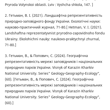
Pryroda Volynskoi oblasti. Lviv : Vyshcha shkola, 147. ]
2. Гетьман, В. І. (2021). Ландшафтна репрезентативність
природно-заповідного фонду України. Екологічні науки:
науково-практичний журнал, 71-80.[ Hetman, V. I. (2021).
Landshaftna reprezentatyvnist pryrodno-zapovidnoho fondu
Ukrainy. Ekolohichni nauky: naukovo-praktychnyi zhurnal,
71-80.]
3. Гетьман, В., & Попович, С. (2024). Географічна
репрезентативність мережі заповідників і національних
природних парків України. Visnyk of Karazin Kharkiv
National University. Series" Geology-Geography-Ecology",
(60). [Гетьман, В., & Попович, С. (2024). Географічна
репрезентативність мережі заповідників і національних
природних парків України. Visnyk of Karazin Kharkiv
National University. Series" Geology-Geography-Ecology",
(60).]