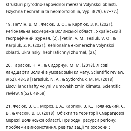
strukturi pryrodno-zapovidnoi merezhi Volynskoi oblasti.
Fizychna heohrafiia ta heomorfolohiia, Vyp. 3(79), 67−77.]
19. Петлін, В. М., Фесюк, В. О., & Карпюк, З. К. (2021).
Регіональна екомережа Волинської області. Український
географічний журнал, (2). [Petlin, V. M., Fesiuk, V. O., &
Karpiuk, Z. K. (2021). Rehionalna ekomerezha Volynskoi
oblasti. Ukrainskyi heohrafichnyi zhurnal, (2).]
20. Тарасюк, Н. А., & Сидорчук, М. М. (2018). Лісові
ландшафти Волині в умовах змін клімату. Scientific review,
9(52), 48-58 [Tarasiuk, N. A., & Sydorchuk, M. M. (2018).
Lisovi landshafty Volyni v umovakh zmin klimatu. Scientific
review, 9(52), 48-58]
21. Фесюк, В. О., Мороз, І. А., Карпюк, З. К., Полянський, С.
В., & Фесюк, В. О. (2018). Об’єкти та території Смарагдової
мережі Волинської області. Природні ресурси регіону:
проблеми використання, ревіталізації та охорони :