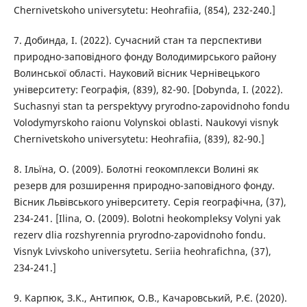
Chernivetskoho universytetu: Heohrafiia, (854), 232-240.]
7. Добинда, І. (2022). Сучасний стан та перспективи
природно-заповідного фонду Володимирського району
Волинської області. Науковий вісник Чернівецького
університету: Географія, (839), 82-90. [Dobynda, I. (2022).
Suchasnyi stan ta perspektyvy pryrodno-zapovidnoho fondu
Volodymyrskoho raionu Volynskoi oblasti. Naukovyi visnyk
Chernivetskoho universytetu: Heohrafiia, (839), 82-90.]
8. Ільїна, О. (2009). Болотні геокомплекси Волині як
резерв для розширення природно-заповідного фонду.
Вісник Львівського університету. Серія географічна, (37),
234-241. [Ilina, O. (2009). Bolotni heokompleksy Volyni yak
rezerv dlia rozshyrennia pryrodno-zapovidnoho fondu.
Visnyk Lvivskoho universytetu. Seriia heohrafichna, (37),
234-241.]
9. Карпюк, З.К., Антипюк, О.В., Качаровський, Р.Є. (2020).