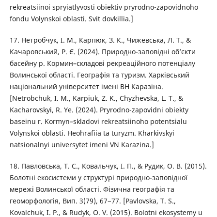
rekreatsiinoi spryiatlyvosti obiektiv pryrodno-zapovidnoho
fondu Volynskoi oblasti. Svit dovkillia.]
17. Нетробчук, І. М., Карпюк, З. К., Чижевська, Л. Т., &
Качаровський, Р. Є. (2024). Природно-заповідні об’єкти
басейну р. Кормин–складові рекреаційного потенціалу
Волинської області. Географія та туризм. Харківський
національний університет імені ВН Каразіна.
[Netrobchuk, I. M., Karpiuk, Z. K., Chyzhevska, L. T., &
Kacharovskyi, R. Ye. (2024). Pryrodno-zapovidni obiekty
baseinu r. Kormyn–skladovi rekreatsiinoho potentsialu
Volynskoi oblasti. Heohrafiia ta turyzm. Kharkivskyi
natsionalnyi universytet imeni VN Karazina.]
18. Павловська, Т. С., Ковальчук, І. П., & Рудик, О. В. (2015).
Болотні екосистеми у структурі природно-заповідної
мережі Волинської області. Фізична географія та
геоморфологія, Вип. 3(79), 67−77. [Pavlovska, T. S.,
Kovalchuk, I. P., & Rudyk, O. V. (2015). Bolotni ekosystemy u