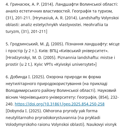
4. Гринасюк, А. Р. (2014). Ландшафти Волинської області:
аналіз естетичних властивостей. Географія та туризм,
(31), 201-211. [Hrynasiuk, A. R. (2014). Landshafty Volynskoi
oblasti: analiz estetychnykh vlastyvostei. Heohrafiia ta
turyzm, (31), 201-211]
5. Гродзинський, М. Д. (2005). Пізнання ландшафту: місце
і простір (у 2 т.). Київ: ВПЦ «Київський університет».
[Hrodzynskyi, M. D. (2005). Piznannia landshaftu: mistse i
prostir (u 2 t.). Kyiv: VPTs «Kyivskyi universytet»]
6. Добинда І. (2025). Охорона природи як форма
неутилітарного природокористування (на прикладі
Володимирського району Волинської області). Науковий
вісник Чернівецького університету: Географія, (854), 232-
240.
https://doi.org/10.31861/geo.2025.854.250-258
[Dobynda I. (2025). Okhorona pryrody yak forma
neutylitarnoho pryrodokorystuvannia (na prykladi
Volodymyrskoho raionu Volynskoi oblasti). Naukovyi visnyk