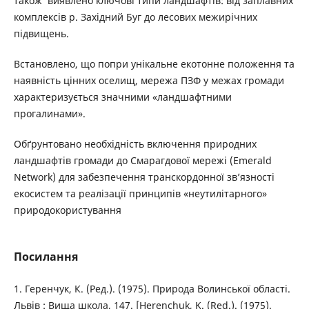
також виявлено ключові типи ландшафтів: від заплавних
комплексів р. Західний Буг до лесових межирічних
підвищень.
Встановлено, що попри унікальне екотонне положення та
наявність цінних оселищ, мережа ПЗФ у межах громади
характеризується значними «ландшафтними
прогалинами».
Обґрунтовано необхідність включення природних
ландшафтів громади до Смарагдової мережі (Emerald
Network) для забезпечення транскордонної зв’язності
екосистем та реалізації принципів «неутилітарного»
природокористування
Посилання
1. Геренчук, К. (Ред.). (1975). Природа Волинської області.
Львів : Вища школа, 147. [Herenchuk, K. (Red.). (1975).