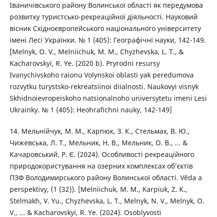
Іваничівського району Волинської області як передумова
розвитку туристсько-рекреаційної діяльності. Науковий
вісник Східноєвропейського національного університету
імені Лесі Українки. № 1 (405): Географічні науки, 142-149.
[Melnyk, O. V., Melniichuk, M. M., Chyzhevska, L. T., &
Kacharovskyi, R. Ye. (2020 b). Pryrodni resursy
Ivanychivskoho raionu Volynskoi oblasti yak peredumova
rozvytku turystsko-rekreatsiinoi diialnosti. Naukovyi visnyk
Skhidnoievropeiskoho natsionalnoho universytetu imeni Lesi
Ukrainky. № 1 (405): Heohrafichni nauky, 142-149]
14. Мельнійчук, М. М., Карпюк, З. К., Стельмах, В. Ю.,
Чижевська, Л. Т., Мельник, Н. В., Мельник, О. В., ... &
Качаровський, Р. Є. (2024). Особливості рекреаційного
природокористування на озерних комплексах об’єктів
ПЗФ Володимирського району Волинської області. Věda a
perspektivy, (1 (32)). [Melniichuk, M. M., Karpiuk, Z. K.,
Stelmakh, V. Yu., Chyzhevska, L. T., Melnyk, N. V., Melnyk, O.
V., ... & Kacharovskyi, R. Ye. (2024). Osoblyvosti