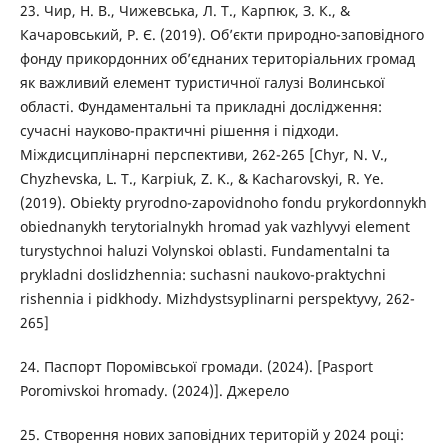
23. Чир, Н. В., Чижевська, Л. Т., Карпюк, З. К., &
Качаровський, Р. Є. (2019). Об’єкти природно-заповідного
фонду прикордонних об’єднаних територіальних громад
як важливий елемент туристичної галузі Волинської
області. Фундаментальні та прикладні дослідження:
сучасні науково-практичні рішення і підходи.
Міждисциплінарні перспективи, 262-265 [Chyr, N. V.,
Chyzhevska, L. T., Karpiuk, Z. K., & Kacharovskyi, R. Ye.
(2019). Obiekty pryrodno-zapovidnoho fondu prykordonnykh
obiednanykh terytorialnykh hromad yak vazhlyvyi element
turystychnoi haluzi Volynskoi oblasti. Fundamentalni ta
prykladni doslidzhennia: suchasni naukovo-praktychni
rishennia i pidkhody. Mizhdystsyplinarni perspektyvy, 262-
265]
24. Паспорт Поромівської громади. (2024). [Pasport
Poromivskoi hromady. (2024)]. Джерело
25. Створення нових заповідних територій у 2024 році: