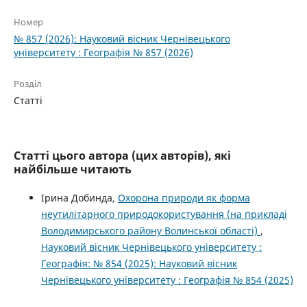
Номер
№ 857 (2026): Науковий вісник Чернівецького
університету : Географія № 857 (2026)
Розділ
Статті
Статті цього автора (цих авторів), які
найбільше читають
Ірина Добинда,
Охорона природи як форма
неутилітарного природокористування (на прикладі
Володимирського району Волинської області)
,
Науковий вісник Чернівецького університету :
Географія: № 854 (2025): Науковий вісник
Чернівецького університету : Географія № 854 (2025)