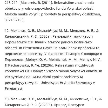
218-219. [Mazurets, R. (2011). Rekreatsiine znachennia
obiektiv pryrodno-zapovidnoho fondu Volynskoi oblasti.
Moloda nauka Volyni : priorytety ta perspektyvy doslidzhen,
3, 218-219.]
12. Мельник, О. В., Мельнійчук, М. М., Мельник, Н. В., &
Качаровський, Р. Є. (2020a). Рекреаційні можливості
Поромівської ОТГ Іваничівського району Волинської
області. In Вітчизняна наука на зламі епох: проблеми та
перспективи розвитку. Університет Григорія Сковороди в
Переяславі [Melnyk, O. V., Melniichuk, M. M., Melnyk, N. V.,
& Kacharovskyi, R. Ye. (2020b). Rekreatsiini mozhlyvosti
Poromivskoi OTH Ivanychivskoho raionu Volynskoi oblasti. In
Vitchyzniana nauka na zlami epokh: problemy ta
perspektyvy rozvytku. Universytet Hryhoriia Skovorody v
Pereiaslavi]
13. Мельник, О. В., Мельнійчук, М. М., Чижевська, Л. Т., &
Качаровський, Р. Є. (2020 b). Природні ресурси