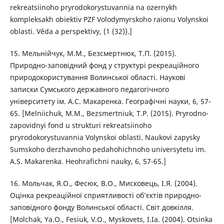
rekreatsiinoho pryrodokorystuvannia na ozernykh
kompleksakh obiektiv PZF Volodymyrskoho raionu Volynskoi
oblasti. Věda a perspektivy, (1 (32)).]
15. Мельнійчук, М.М., Безсмертнюк, Т.П. (2015).
Природно-заповідний фонд у структурі рекреаційного
природокористування Волинської області. Наукові
записки Сумського державного педагогічного
університету ім. А.С. Макаренка. Географічні науки, 6, 57-
65. [Melniichuk, M.M., Bezsmertniuk, T.P. (2015). Pryrodno-
zapovidnyi fond u strukturi rekreatsiinoho
pryrodokorystuvannia Volynskoi oblasti. Naukovi zapysky
Sumskoho derzhavnoho pedahohichnoho universytetu im.
A.S. Makarenka. Heohrafichni nauky, 6, 57-65.]
16. Мольчак, Я.О., Фесюк, В.О., Мисковець, І.Я. (2004).
Оцінка рекреаційної сприятливості об’єктів природно-
заповідного фонду Волинської області. Світ довкілля.
[Molchak, Ya.O., Fesiuk, V.O., Myskovets, I.Ia. (2004). Otsinka