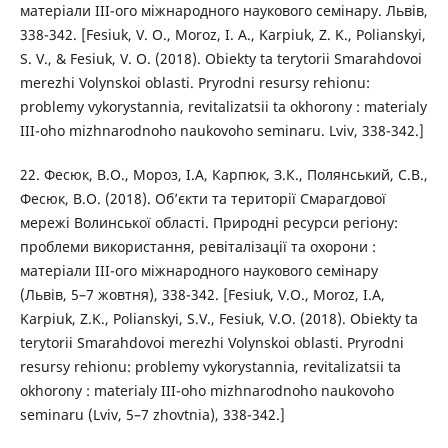
матеріали III-ого міжнародного наукового семінару. Львів,
338-342. [Fesiuk, V. O., Moroz, I. A., Karpiuk, Z. K., Polianskyi,
S. V., & Fesiuk, V. O. (2018). Obiekty ta terytorii Smarahdovoi
merezhi Volynskoi oblasti. Pryrodni resursy rehionu:
problemy vykorystannia, revitalizatsii ta okhorony : materialy
III-oho mizhnarodnoho naukovoho seminaru. Lviv, 338-342.]
22. Фесюк, В.О., Мороз, І.А, Карпюк, З.К., Полянський, С.В.,
Фесюк, В.О. (2018). Об’єкти та території Смарагдової
мережі Волинської області. Природні ресурси регіону:
проблеми використання, ревіталізації та охорони :
матеріали III-ого міжнародного наукового семінару
(Львів, 5–7 жовтня), 338-342. [Fesiuk, V.O., Moroz, I.A,
Karpiuk, Z.K., Polianskyi, S.V., Fesiuk, V.O. (2018). Obiekty ta
terytorii Smarahdovoi merezhi Volynskoi oblasti. Pryrodni
resursy rehionu: problemy vykorystannia, revitalizatsii ta
okhorony : materialy III-oho mizhnarodnoho naukovoho
seminaru (Lviv, 5–7 zhovtnia), 338-342.]