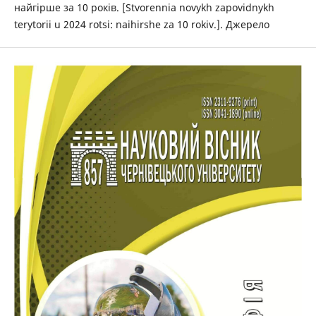
найгірше за 10 років. [Stvorennia novykh zapovidnykh
terytorii u 2024 rotsi: naihirshe za 10 rokiv.]. Джерело