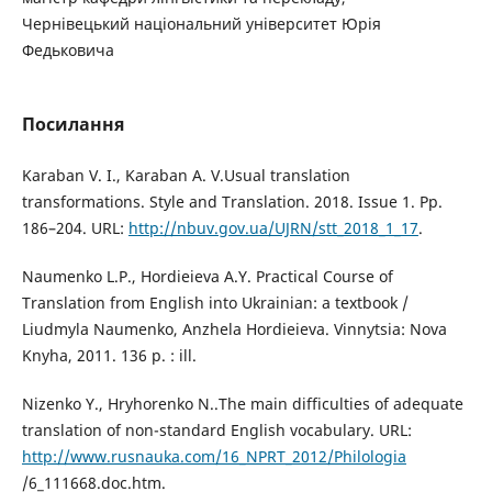
Чернівецький національний університет Юрія
Федьковича
Посилання
Karaban V. I., Karaban A. V.Usual translation
transformations. Style and Translation. 2018. Issue 1. Pp.
186–204. URL:
http://nbuv.gov.ua/UJRN/stt_2018_1_17
.
Naumenko L.P., Hordieieva A.Y. Practical Course of
Translation from English into Ukrainian: a textbook /
Liudmyla Naumenko, Anzhela Hordieieva. Vinnytsia: Nova
Knyha, 2011. 136 p. : ill.
Nizenko Y., Hryhorenko N..The main difficulties of adequate
translation of non-standard English vocabulary. URL:
http://www.rusnauka.com/16_NPRT_2012/Philologia
/6_111668.doc.htm.