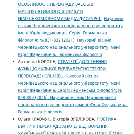
ОСОБЛИВОСТІ ПЕРЕКЛАДУ ЗАСОБІВ
МАНІПУЛЯТИВНОГО ВПЛИВУ В
НІМЕЦЬКОМОВНОМУ МЕДІА-ДИСКУРСІ
,
Науковий
вісник Чернівецького національного університету
імені Юрія Федьковича. Серія: Германська
філологія: № 831-832 (2021): Науковий вісник
Чернівецького національного університету імені
Юрія Федьковича. Германська філологія
Антоніна КОРОЛЬ,
СТРАТЕГІЇ ДОСЯГНЕННЯ
ФУНКЦІОНАЛЬНОЇ ЕКВІВАЛЕНТНОСТІ ПРИ
ПЕРЕКЛАДІ ФІЛЬМІВ
,
Науковий вісник
Чернівецького національного університету імені
Юрія Федьковича. Серія: Германська філологія: №
858-859 (2026): Науковий вісник Чернівецького
національного університету імені Юрія Федьковича.
Германська філологія
Ольга КРАВЧУК, Вікторія ЗЯБЛІКОВА,
ПОЕТИКА
ВІЙНИ У ПЕРЕКЛАДІ: АНАЛІЗ ВІДТВОРЕННЯ
УКРАЇНСЬКОЇ ВОЄННОЇ ЛІРИКИ В АНТОЛОГІЇ "DEN