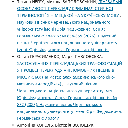
Тетяна НЕГРУ, Микола ЗАПОЛОВСЬКИЙ,
ЛІНГВАЛЬНІ
ОСОБЛИВОСТІ ПЕРЕКЛАДУ КРИМІНАЛІСТИЧНОЇ
ТЕРМІНОЛОГІЇ З НІМЕЦЬКОЇ НА УКРАЇНСЬКУ МОВУ
,
Науковий вісник Чернівецького національного
університету імені Юрія Федьковича. Серія:
Германська філологія: № 858-859 (2026): Науковий
вісник Чернівецького національного університету
імені Юрія Федьковича. Германська філологія
Ольга ГЕРАСИМЕНКО, Марія ПАВЛОВСЬКА,
ЗАСТОСУВАННЯ ПЕРЕКЛАДАЦЬКИХ ТРАНСФОРМАЦІЙ
У ПРОЦЕСІ ПЕРЕКЛАДУ АНГЛОМОВНИХ ПІСЕНЬ В
МЮЗИКЛАХ (на матеріалах американського кіно-
мюзиклу «Чародійка»)
,
Науковий вісник
Чернівецького національного університету імені
Юрія Федьковича. Серія: Германська філологія: №
852 (2025): Науковий вісник Чернівецького
національного університету імені Юрія Федьковича.
Германська філологія
Антоніна КОРОЛЬ, Вікторія ВОЛОЩУК,