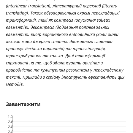
(interlinear translation), літературний переклад (literary
translating). Також обговорюються окремі перекладацькі
трансформації, такі як компресія (опускання зайвих
елементів), декомпресія (додавання пояснювальних
елементів), вибір варіантного відповідника (коли одній
лексемі мови джерела стаття двомовного словника
пропонує декілька варіантів) та транслітерація,
транскрибування та калька. Дані трансформації
спрямовані на те, щоб збалансувати оригінал з
природністю та культурним резонансом у перекладеному
тексті. Приклади з серіалу ілюструють ефективність цих
методів.
Завантажити