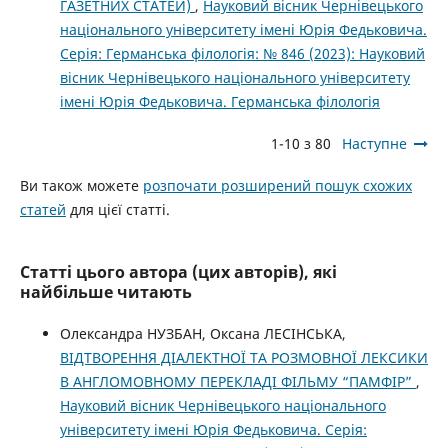
ГАЗЕТНИХ СТАТЕЙ)
,
Науковий вісник Чернівецького
національного університету імені Юрія Федьковича.
Серія: Германська філологія: № 846 (2023): Науковий
вісник Чернівецького національного університету
імені Юрія Федьковича. Германська філологія
1-10 з 80
Наступне
Ви також можете
розпочати розширений пошук схожих
статей
для цієї статті.
Статті цього автора (цих авторів), які
найбільше читають
Олександра НУЗБАН, Оксана ЛЕСІНСЬКА,
ВІДТВОРЕННЯ ДІАЛЕКТНОЇ ТА РОЗМОВНОЇ ЛЕКСИКИ
В АНГЛОМОВНОМУ ПЕРЕКЛАДІ ФІЛЬМУ “ПАМФІР”
,
Науковий вісник Чернівецького національного
університету імені Юрія Федьковича. Серія: