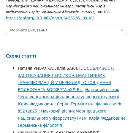
телесеріалу “Джинні й Джорджія”). (2025).
Науковий вісник
Чернівецького національного університету імені Юрія
Федьковича. Серія: Германська філологія
,
850-851
, 100-106.
https://doi.org/10.31861/gph2024.850-851.99-105
Формати цитування
Схожі статті
Наталя РИБАЛКА, Лілія БАРЛІТ,
ОСОБЛИВОСТІ
ЗАСТОСУВАННЯ ЛЕКСИКО-СЕМАНТИЧНИХ
ТРАНСФОРМАЦІЙ У ПЕРЕКЛАДІ ОПОВІДАННЯ
ВОЛЬФГАНГА БОРХЕРТА «ХЛІБ»
,
Науковий вісник
Чернівецького національного університету імені
Юрія Федьковича. Серія: Германська філологія: №
852 (2025): Науковий вісник Чернівецького
національного університету імені Юрія Федьковича.
Германська філологія
Людмила НІЖНІК, Анастасія АБРАМЧУК,