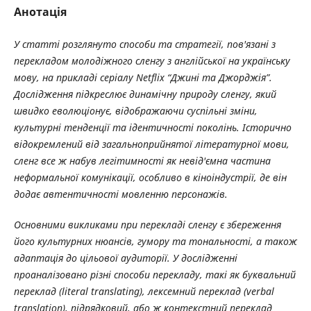
Анотація
У
статті
розглянуто
способи
та
стратегії
, пов
'язані
з
перекладом
молодіжного
сленгу
з
англійської
на
українську
мову
, на
прикладі
серіалу
Netflix “Джині
та
Джорджія
”.
Дослідження
підкреслює
динамічну
природу
сленгу
, який
швидко
еволюціонує
, відображаючи
суспільні
зміни
,
культурні
тенденції
та
ідентичності
поколінь
. Історично
відокремлений
від
загальноприйнятої
літературної
мови
,
сленг
все
ж
набув
легітимності
як
невід
'ємна
частина
неформальної
комунікації
, особливо
в
кіноіндустрії
, де
він
додає
автентичності
мовленню
персонажів
.
Основними викликами при перекладі сленгу є збереження
його культурних нюансів, гумору та тональності, а також
адаптація до цільової аудиторії. У дослідженні
проаналізовано різні способи перекладу, такі як буквальний
переклад (literal translating), лексемний переклад (verbal
translation), підрядковий, або ж контекстний переклад