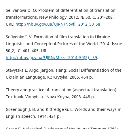
Selivanova O. O. Problem of differentiation of translation
transformations. New Philology. 2012. № 50. С. 201-208.
URL:
http://nbuv.gov.ua/UJRN/Novfil_2012_50_58
Sofiyenko I. V. Formation of film translation in Ukraine.
Linguistic and Conceptual Pictures of the World. 2014. Issue
50(2). С. 401–405. URL:
http://nbuv.gov.ua/UJRN/Mikks_2014_50(2)__59
.
Stavytska L. Argo, jargon, slang: Social Differentiation of the
Ukrainian Language. K.: Krytyka, 2005. 464 p.
Theory and practice of translation (aspectual translation):
Textbook. Vinnytsia. ‘Nova Knyha, 2003. 448 p.
Greenough J. B. and Kittredge G. L. Words and their ways in
English speech. 1914. 431 p.
Grose F. A classical Dictionary of the Vulgar Tongue; 1788;