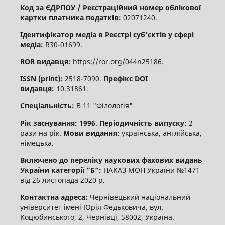
Код за ЄДРПОУ / Реєстраційний номер облікової
картки платника податків:
02071240.
Ідентифікатор медіа в Реєстрі суб’єктів у сфері
медіа:
R30-01699.
ROR видавця:
https://ror.org/044n25186.
ISSN (print):
2518-7090.
Префікс DOI
видавця:
10.31861.
Спеціальність:
В 11 "Філологія"
Рік заснування: 1996
.
Періодичність випуску:
2
рази на рік.
Мови видання:
українська, англійська,
німецька.
Включено до переліку наукових фахових видань
України категорії “Б“:
НАКАЗ МОН України №1471
від 26 листопада 2020 р.
Контактна адреса:
Чернівецький національний
університет імені Юрія Федьковича, вул.
Коцюбинського, 2, Чернівці, 58002, Україна.