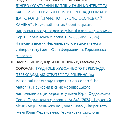
ЛІНГВОКУЛЬТУРНИЙ ІМПЛІЦИТНИЙ КОНТЕКСТ ТА
ЗАСОБИ ЙОГО ВИРАЖЕННЯ У ПЕРЕКЛАДІ РОМАНУ
ДЖ. К. РОЛІНҐ „ГАРРІ ПОТТЕР І ФІЛОСОФСЬКИЙ
КАМІНЬ”
,
Науковий вісник Чернівецького
національного університету імені Юрія Федьковича.
Серія: Германська філологія: № 850-851 (2024):
Науковий вісник Чернівецького національного
університету імені Юрія Федьковича. Германська
філологія
Василь БЯЛИК, Юрій МЕЛЬНИЧУК, Олександр
СОРОЧАН,
ТРУДНОЩІ ХУДОЖНЬОГО ПЕРЕКЛАДУ:
ПЕРЕКЛАДАЦЬКІ СТРАТЕГІЇ ТА РІШЕННЯ (на
матеріалі перекладу твору Harlan Coben “The
Match”)
,
Науковий вісник Чернівецького
національного університету імені Юрія Федьковича.
Серія: Германська філологія: № 848 (2024): Науковий
вісник Чернівецького національного університету
імені Юрія Федьковича. Германська філологія