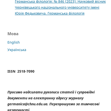
Германська філологія: № 846 (2023): Науковий вісник
Чернівецького національного університету імені
Юрія Федьковича. Германська філологія
Мова
English
Українська
ISSN 2518-7090
Просимо надсилати рукописи статей і супровідні
документи на електронну адресу журналу
germanica@chnu.edu.ua. Перепрошуємо за тимчасові
незручності.