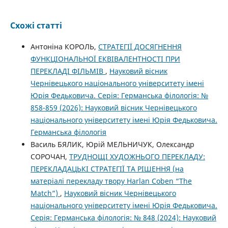
Схожі статті
Антоніна КОРОЛЬ,
СТРАТЕГІЇ ДОСЯГНЕННЯ
ФУНКЦІОНАЛЬНОЇ ЕКВІВАЛЕНТНОСТІ ПРИ
ПЕРЕКЛАДІ ФІЛЬМІВ
,
Науковий вісник
Чернівецького національного університету імені
Юрія Федьковича. Серія: Германська філологія: №
858-859 (2026): Науковий вісник Чернівецького
національного університету імені Юрія Федьковича.
Германська філологія
Василь БЯЛИК, Юрій МЕЛЬНИЧУК, Олександр
СОРОЧАН,
ТРУДНОЩІ ХУДОЖНЬОГО ПЕРЕКЛАДУ:
ПЕРЕКЛАДАЦЬКІ СТРАТЕГІЇ ТА РІШЕННЯ (на
матеріалі перекладу твору Harlan Coben “The
Match”)
,
Науковий вісник Чернівецького
національного університету імені Юрія Федьковича.
Серія: Германська філологія: № 848 (2024): Науковий