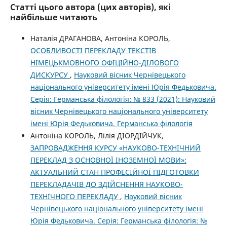
Статті цього автора (цих авторів), які
найбільше читають
Наталія ДРАГАНОВА, Антоніна КОРОЛЬ,
ОСОБЛИВОСТІ ПЕРЕКЛАДУ ТЕКСТІВ
НІМЕЦЬКМОВНОГО ОФІЦІЙНО-ДІЛОВОГО
ДИСКУРСУ
,
Науковий вісник Чернівецького
національного університету імені Юрія Федьковича.
Серія: Германська філологія: № 833 (2021): Науковий
вісник Чернівецького національного університету
імені Юрія Федьковича. Германська філологія
Антоніна КОРОЛЬ, Лілія ДІОРДІЙЧУК,
ЗАПРОВАДЖЕННЯ КУРСУ «НАУКОВО-ТЕХНІЧНИЙ
ПЕРЕКЛАД З ОСНОВНОЇ ІНОЗЕМНОЇ МОВИ»:
АКТУАЛЬНИЙ СТАН ПРОФЕСІЙНОЇ ПІДГОТОВКИ
ПЕРЕКЛАДАЧІВ ДО ЗДІЙСНЕННЯ НАУКОВО-
ТЕХНІЧНОГО ПЕРЕКЛАДУ
,
Науковий вісник
Чернівецького національного університету імені
Юрія Федьковича. Серія: Германська філологія: №