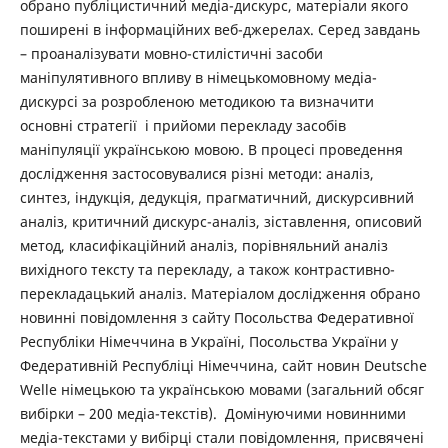
обрано публіцистичний медіа-дискурс, матеріали якого
поширені в інформаційних веб-джерелах. Серед завдань
– проаналізувати мовно-стилістичні засоби
маніпулятивного впливу в німецькомовному медіа-
дискурсі за розробленою методикою та визначити
основні стратегії і прийоми перекладу засобів
маніпуляції українською мовою. В процесі проведення
дослідження застосовувалися різні методи: аналіз,
синтез, індукція, дедукція, прагматичний, дискурсивний
аналіз, критичний дискурс-аналіз, зіставлення, описовий
метод, класифікаційний аналіз, порівняльний аналіз
вихідного тексту та перекладу, а також контрастивно-
перекладацький аналіз. Матеріалом дослідження обрано
новинні повідомлення з сайту Посольства Федеративної
Республіки Німеччина в Україні, Посольства України у
Федеративній Республіці Німеччина, сайт новин Deutsche
Welle німецькою та українською мовами (загальний обсяг
вибірки – 200 медіа-текстів). Домінуючими новинними
медіа-текстами у вибірці стали повідомлення, присвячені