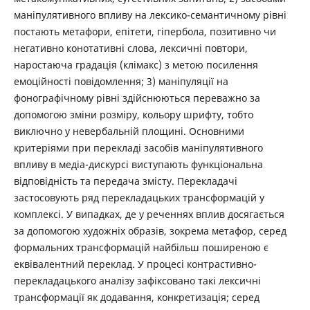
маніпулятивного впливу на лексико-семантичному рівні
постають метафори, епітети, гіпербола, позитивно чи
негативно конотативні слова, лексичні повтори,
наростаюча градація (клімакс) з метою посилення
емоційності повідомлення; 3) маніпуляції на
фонографічному рівні здійснюються переважно за
допомогою зміни розміру, кольору шрифту, тобто
виключно у невербальній площині. Основними
критеріями при перекладі засобів маніпулятивного
впливу в медіа-дискурсі виступають функціональна
відповідність та передача змісту. Перекладачі
застосовують ряд перекладацьких трансформацій у
комплексі. У випадках, де у реченнях вплив досягається
за допомогою художніх образів, зокрема метафор, серед
формальних трансформацій найбільш поширеною є
еквівалентний переклад. У процесі контрастивно-
перекладацького аналізу зафіксовано такі лексичні
трансформації як додавання, конкретизація; серед