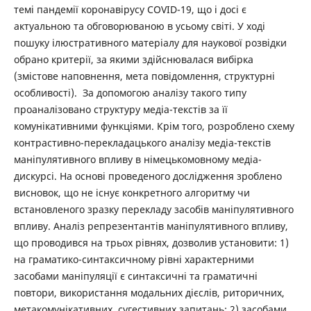
темі пандемії коронавірусу COVID-19, що і досі є
актуальною та обговорюваною в усьому світі. У ході
пошуку ілюстративного матеріалу для наукової розвідки
обрано критерії, за якими здійснювалася вибірка
(змістове наповнення, мета повідомлення, структурні
особливості). За допомогою аналізу такого типу
проаналізовано структуру медіа-текстів за її
комунікативними функціями. Крім того, розроблено схему
контрастивно-перекладацького аналізу медіа-текстів
маніпулятивного впливу в німецькомовному медіа-
дискурсі. На основі проведеного дослідження зроблено
висновок, що не існує конкретного алгоритму чи
встановленого зразку перекладу засобів маніпулятивного
впливу. Аналіз репрезентантів маніпулятивного впливу,
що проводився на трьох рівнях, дозволив установити: 1)
на граматико-синтаксичному рівні характерними
засобами маніпуляції є синтаксичні та граматичні
повтори, використання модальних дієслів, риторичних,
метакомунікативних, сугестивних запитань; 2) засобами