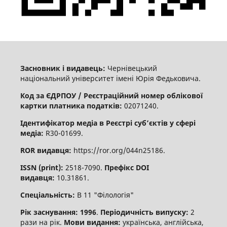
Засновник і видавець:
Чернівецький
національний університет імені Юрія Федьковича.
Код за ЄДРПОУ / Реєстраційний номер облікової
картки платника податків:
02071240.
Ідентифікатор медіа в Реєстрі суб’єктів у сфері
медіа:
R30-01699.
ROR видавця:
https://ror.org/044n25186.
ISSN (print):
2518-7090.
Префікс DOI
видавця:
10.31861.
Спеціальність:
В 11 "Філологія"
Рік заснування: 1996
.
Періодичність випуску:
2
рази на рік.
Мови видання:
українська, англійська,