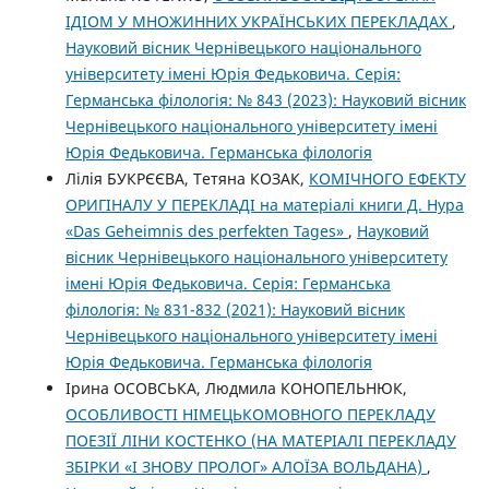
ІДІОМ У МНОЖИННИХ УКРАЇНСЬКИХ ПЕРЕКЛАДАХ
,
Науковий вісник Чернівецького національного
університету імені Юрія Федьковича. Серія:
Германська філологія: № 843 (2023): Науковий вісник
Чернівецького національного університету імені
Юрія Федьковича. Германська філологія
Лілія БУКРЄЄВА, Тетяна КОЗАК,
КОМІЧНОГО ЕФЕКТУ
ОРИГІНАЛУ У ПЕРЕКЛАДІ на матеріалі книги Д. Нура
«Das Geheimnis des perfekten Tages»
,
Науковий
вісник Чернівецького національного університету
імені Юрія Федьковича. Серія: Германська
філологія: № 831-832 (2021): Науковий вісник
Чернівецького національного університету імені
Юрія Федьковича. Германська філологія
Ірина ОСОВСЬКА, Людмила КОНОПЕЛЬНЮК,
ОСОБЛИВОСТІ НІМЕЦЬКОМОВНОГО ПЕРЕКЛАДУ
ПОЕЗІЇ ЛІНИ КОСТЕНКО (НА МАТЕРІАЛІ ПЕРЕКЛАДУ
ЗБІРКИ «І ЗНОВУ ПРОЛОГ» АЛОЇЗА ВОЛЬДАНА)
,