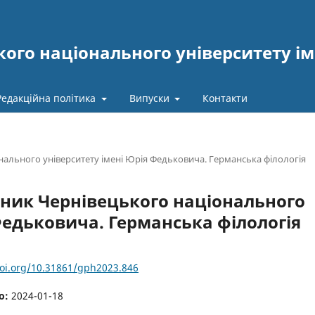
ого національного університету ім
Редакційна політика
Випуски
Контакти
онального університету імені Юрія Федьковича. Германська філологія
існик Чернівецького національного
Федьковича. Германська філологія
doi.org/10.31861/gph2023.846
о:
2024-01-18