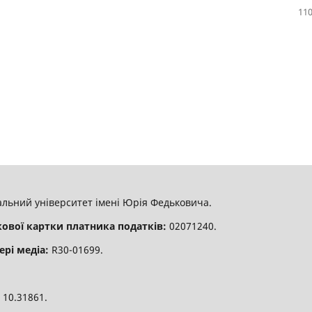
110
льний університет імені Юрія Федьковича.
кової картки платника податків:
02071240.
ері медіа:
R30-01699.
:
10.31861.