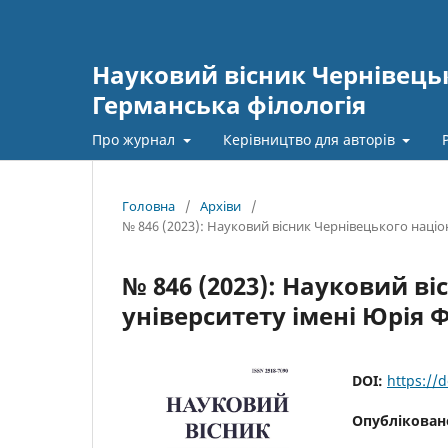
Науковий вісник Чернівецьк
Германська філологія
Про журнал
Керівництво для авторів
Головна
/
Архіви
/
№ 846 (2023): Науковий вісник Чернівецького наці
№ 846 (2023): Науковий в
університету імені Юрія 
DOI:
https://
Опублікован