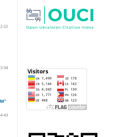
12-22
23-34
АМ"
34-43