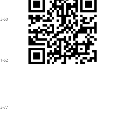
43-50
51-62
63-77