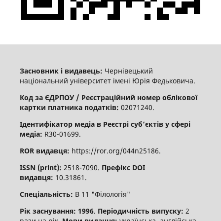
Засновник і видавець:
Чернівецький
національний університет імені Юрія Федьковича.
Код за ЄДРПОУ / Реєстраційний номер облікової
картки платника податків:
02071240.
Ідентифікатор медіа в Реєстрі суб’єктів у сфері
медіа:
R30-01699.
ROR видавця:
https://ror.org/044n25186.
ISSN (print):
2518-7090.
Префікс DOI
видавця:
10.31861.
Спеціальність:
В 11 "Філологія"
Рік заснування: 1996
.
Періодичність випуску:
2
рази на рік.
Мови видання:
українська, англійська,