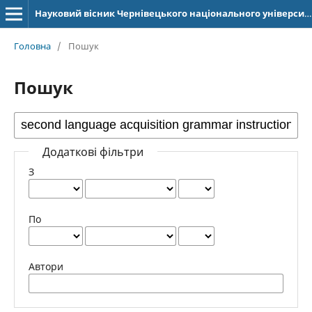
Науковий вісник Чернівецького національного університету імені Юрія Федьковича. Серія: Германська філологія
Головна
/
Пошук
Пошук
Додаткові фільтри
З
По
Автори