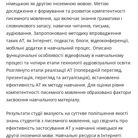
німецькою як другою іноземною мовою. Метою
дослідження є формування та розвиток компетентності
писемного мовлення, що включає знання граматики і
словникового запасу, навички читання, письма,
аудіювання. Запропоновано методику впровадження
таких АТ, як Інтернет, подкасти, блоги, відеоконференції,
мобільні додатки в навчальний процес. Описано
функціональні особливості відеофільму в навчальному
процесі та чотири етапи технології аудіовізуальної освіти.
Розглянуто етапи реалізації АТ (попередній перегляд,
презентація, перегляд та актуалізація), встановлено
ефективність АТ як методу навчання. Для оцінки рівня
компетентності писемного мовлення обраховано фактори
засвоєння навчального матеріалу.
Результати студії вказують на суттєве поліпшення якості
знань студентів з писемного мовлення, що свідчить про
ефективність застосування AT у навчанні німецької як
другої іноземної мови. Навчальні ресурси в Інтернеті