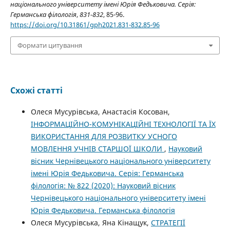
національного університету імені Юрія Федьковича. Серія:
Германська філологія
,
831-832
, 85-96.
https://doi.org/10.31861/gph2021.831-832.85-96
Формати цитування
Схожі статті
Олеся Мусурівська, Анастасія Косован,
ІНФОРМАЦІЙНО-КОМУНІКАЦІЙНІ ТЕХНОЛОГІЇ ТА ЇХ
ВИКОРИСТАННЯ ДЛЯ РОЗВИТКУ УСНОГО
МОВЛЕННЯ УЧНІВ СТАРШОЇ ШКОЛИ
,
Науковий
вісник Чернівецького національного університету
імені Юрія Федьковича. Серія: Германська
філологія: № 822 (2020): Науковий вісник
Чернівецького національного університету імені
Юрія Федьковича. Германська філологія
Олеся Мусурівська, Яна Кінащук,
СТРАТЕГІЇ