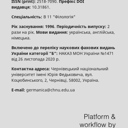
ISSN (print):
2518-7090.
Префікс DOI
видавця:
10.31861.
Спеціальність:
В 11 "Філологія"
Рік заснування: 1996
.
Періодичність випуску:
2
рази на рік.
Мови видання:
українська, англійська,
німецька.
Включено до переліку наукових фахових видань
України категорії “Б“:
НАКАЗ МОН України №1471
від 26 листопада 2020 р.
Контактна адреса:
Чернівецький національний
університет імені Юрія Федьковича, вул.
Коцюбинського, 2, Чернівці, 58002, Україна.
E-mail:
germanica@chnu.edu.ua