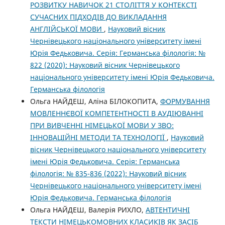
РОЗВИТКУ НАВИЧОК 21 СТОЛІТТЯ У КОНТЕКСТІ
СУЧАСНИХ ПІДХОДІВ ДО ВИКЛАДАННЯ
АНГЛІЙСЬКОЇ МОВИ
,
Науковий вісник
Чернівецького національного університету імені
Юрія Федьковича. Серія: Германська філологія: №
822 (2020): Науковий вісник Чернівецького
національного університету імені Юрія Федьковича.
Германська філологія
Ольга НАЙДЕШ, Аліна БІЛОКОПИТА,
ФОРМУВАННЯ
МОВЛЕННЄВОЇ КОМПЕТЕНТНОСТІ В АУДІЮВАННІ
ПРИ ВИВЧЕННІ НІМЕЦЬКОЇ МОВИ У ЗВО:
ІННОВАЦІЙНІ МЕТОДИ ТА ТЕХНОЛОГІЇ
,
Науковий
вісник Чернівецького національного університету
імені Юрія Федьковича. Серія: Германська
філологія: № 835-836 (2022): Науковий вісник
Чернівецького національного університету імені
Юрія Федьковича. Германська філологія
Ольга НАЙДЕШ, Валерія РИХЛО,
АВТЕНТИЧНІ
ТЕКСТИ НІМЕЦЬКОМОВНИХ КЛАСИКІВ ЯК ЗАСІБ