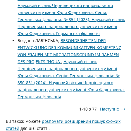
Науковий вісник Чернівецького національного
університету імені Юрія Федьковича. Серія:
Германська філологія: № 852 (2025): Науковий вісник
Чернівецького національного університету імені
Юрія Федьковича. Германська філологія
Богдана ЛАБІНСЬКА,
BESONDERHEITEN DER
ENTWICKLUNG DER KOMMUNIKATIVEN KOMPETENZ
VON FRAUEN MIT MIGRATIONSGRUND IM RAHMEN
DES PROJEKTS INQUA
,
Науковий вісник
Чернівецького національного університету імені
Юрія Федьковича. Серія: Германська філологія: №
850-851 (2024): Науковий вісник Чернівецького
національного університету імені Юрія Федьковича.
Германська філологія
1-10 з 77
Наступне
Ви також можете
розпочати розширений пошук схожих
статей
для цієї статті.