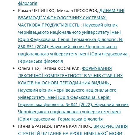
філологія
Роман ЧЕПИШКО, Микола ПРОХОРОВ,
ДИНАМІЧНІ
ВЗАЄМОДІЇ У ФОНОЛОГІЧНИХ СИСТЕМАХ:
ЧАСТКОВА ПРОДУКТИВНІСТЬ
,
Науковий вісник
Чернівецького національного університету імені
Юрія Федьковича. Серія: Германська філологія: №
850-851 (2024): Науковий вісник Чернівецького
національного університету імені Юрія Федьковича.
Германська філологія
Ольга ЛЕХ, Тетяна КОСМІРАК,
ФОРМУВАННЯ
ЛЕКСИЧНОЇ КОМПЕТЕНТНОСТІ В УЧНІВ СТАРШИХ
КЛАСІВ НА ОСНОВІ ПЕРІОДИЧНИХ ВИДАНЬ
,
Науковий вісник Чернівецького національного
університету імені Юрія Федьковича. Серія:
Германська філологія: № 841 (2022): Науковий вісник
Чернівецького національного університету імені
Юрія Федьковича. Германська філологія
Ганна БРАТИЦЯ, Тетяна КАЛИНЮК,
ВИКОРИСТАННЯ
СТРАТЕГІЙ ЧИТАННЯ НА УРОЦІ НІМЕЦЬКОЇ МОВИ
,