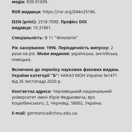
медіа:
R30-01699.
ROR видавця:
https://ror.org/044n25186.
ISSN (print):
2518-7090.
Префікс DOI
видавця:
10.31861.
Спеціальність:
В 11 "Філологія"
Рік заснування: 1996
.
Періодичність випуску:
2
рази на рік.
Мови видання:
українська, англійська,
німецька.
Включено до переліку наукових фахових видань
України категорії “Б“:
НАКАЗ МОН України №1471
від 26 листопада 2020 р.
Контактна адреса:
Чернівецький національний
університет імені Юрія Федьковича, вул.
Коцюбинського, 2, Чернівці, 58002, Україна.
E-mail:
germanica@chnu.edu.ua