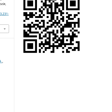
огія
,
3.231-
РА
,