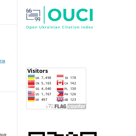
гія
Юрія