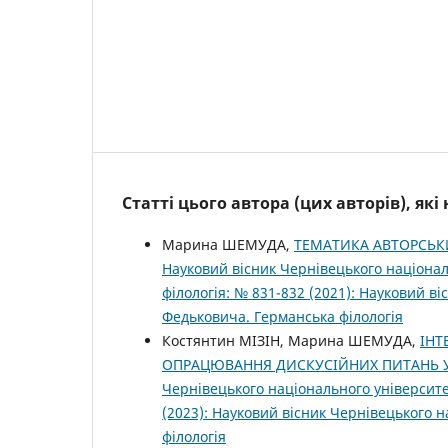
Статті цього автора (цих авторів), як
Марина ШЕМУДА,
ТЕМАТИКА АВТОРСЬКИ
Науковий вісник Чернівецького націонал
філологія: № 831-832 (2021): Науковий в
Федьковича. Германська філологія
Костянтин МІЗІН, Марина ШЕМУДА,
ІНТ
ОПРАЦЮВАННЯ ДИСКУСІЙНИХ ПИТАНЬ У
Чернівецького національного університе
(2023): Науковий вісник Чернівецького 
філологія