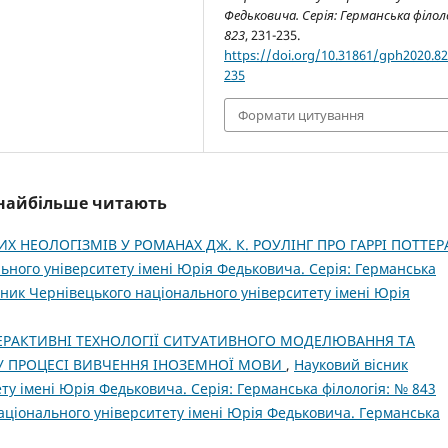
Федьковича. Серія: Германська філол
823
, 231-235.
https://doi.org/10.31861/gph2020.82
235
Формати цитування
і найбільше читають
Х НЕОЛОГІЗМІВ У РОМАНАХ ДЖ. К. РОУЛІНГ ПРО ГАРРІ ПОТТЕ
ьного університету імені Юрія Федьковича. Серія: Германська
існик Чернівецького національного університету імені Юрія
ЕРАКТИВНІ ТЕХНОЛОГІЇ СИТУАТИВНОГО МОДЕЛЮВАННЯ ТА
 ПРОЦЕСІ ВИВЧЕННЯ ІНОЗЕМНОЇ МОВИ
,
Науковий вісник
ту імені Юрія Федьковича. Серія: Германська філологія: № 843
національного університету імені Юрія Федьковича. Германська