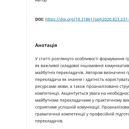
DOI:
https://doi.org/10.31861/gph2020.823.231
Анотація
У статті розглянуто особливості формування г
як важливої складової іншомовної комунікатив
майбутніх перекладачів. Автором визначено 
перекладача як знання і здатність користува
ресурсами мови, а також проаналізовано стру
компетенції. Акцентується увага на необхідно
майбутніми перекладачами у практичному ви
сприятиме успішній комунікації. Проаналізо
граматичної компетенції у професійній підгот
перекладачів.