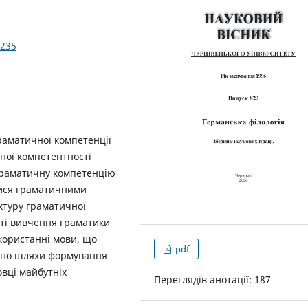
-235
раматичної компетенції
ної компетентності
граматичну компетенцію
тися граматичними
ктуру граматичної
сті вивчення граматики
користанні мови, що
pdf
вано шляхи формування
овці майбутніх
Переглядів анотації: 187