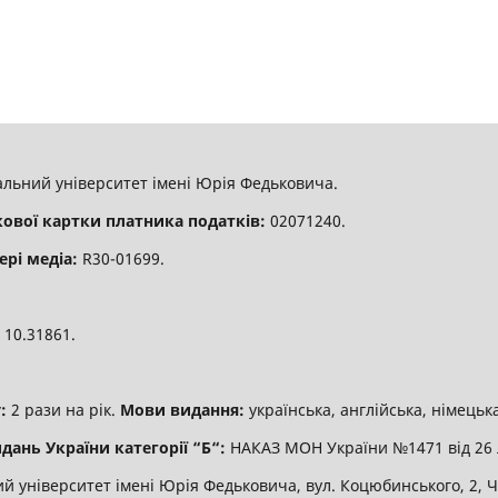
льний університет імені Юрія Федьковича.
кової картки платника податків:
02071240.
ері медіа:
R30-01699.
:
10.31861.
:
2 рази на рік.
Мови видання:
українська, англійська, німецька
дань України категорії “Б“:
НАКАЗ МОН України №1471 від 26 
 університет імені Юрія Федьковича, вул. Коцюбинського, 2, Че