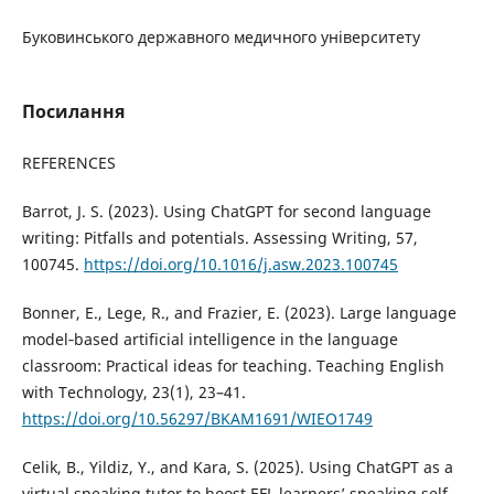
Буковинського державного медичного університету
Посилання
REFERENCES
Barrot, J. S. (2023). Using ChatGPT for second language
writing: Pitfalls and potentials. Assessing Writing, 57,
100745.
https://doi.org/10.1016/j.asw.2023.100745
Bonner, E., Lege, R., and Frazier, E. (2023). Large language
model‐based artificial intelligence in the language
classroom: Practical ideas for teaching. Teaching English
with Technology, 23(1), 23–41.
https://doi.org/10.56297/BKAM1691/WIEO1749
Celik, B., Yildiz, Y., and Kara, S. (2025). Using ChatGPT as a
virtual speaking tutor to boost EFL learners’ speaking self‐