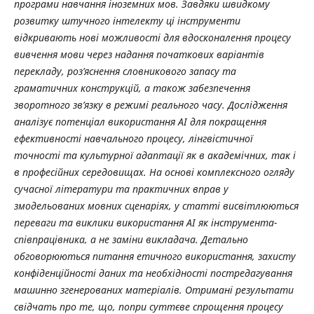
програми навчання іноземних мов. Завдяки швидкому
розвитку штучного інтелекту ці інструменти
відкривають нові можливості для вдосконалення процесу
вивчення мови через надання початкових варіантів
перекладу, роз’яснення словникового запасу та
граматичних конструкцій, а також забезпечення
зворотного зв’язку в режимі реального часу.
Дослідження
аналізує потенціал використання
AI
для покращення
ефективності навчального процесу, лінгвістичної
точності та культурної адаптації як в академічних, так і
в професійних середовищах. На основі комплексного огляду
сучасної літератури та практичних вправ у
змодельованих мовних сценаріях, у статті висвітлюються
переваги та виклики використання
AI
як інструмента-
співпрацівника, а не заміни викладача. Детально
обговорюються питання етичного використання, захисту
конфіденційності даних та необхідності постредагування
машинно згенерованих матеріалів. Отримані результати
свідчать про те, що, попри суттєве спрощення процесу