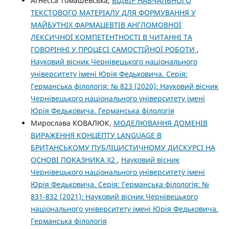
Агнесса Томашевська,
ВІДБІР НАВЧАЛЬНОГО
ТЕКСТОВОГО МАТЕРІАЛУ ДЛЯ ФОРМУВАННЯ У
МАЙБУТНІХ ФАРМАЦЕВТІВ АНГЛОМОВНОЇ
ЛЕКСИЧНОЇ КОМПЕТЕНТНОСТІ В ЧИТАННІ ТА
ГОВОРІННІ У ПРОЦЕСІ САМОСТІЙНОЇ РОБОТИ
,
Науковий вісник Чернівецького національного
університету імені Юрія Федьковича. Серія:
Германська філологія: № 823 (2020): Науковий вісник
Чернівецького національного університету імені
Юрія Федьковича. Германська філологія
Мирослава КОВАЛЮК,
МОДЕЛЮВАННЯ ДОМЕНІВ
ВИРАЖЕННЯ КОНЦЕПТУ LANGUAGE В
БРИТАНСЬКОМУ ПУБЛІЦИСТИЧНОМУ ДИСКУРСІ НА
ОСНОВІ ПОКАЗНИКА Χ2
,
Науковий вісник
Чернівецького національного університету імені
Юрія Федьковича. Серія: Германська філологія: №
831-832 (2021): Науковий вісник Чернівецького
національного університету імені Юрія Федьковича.
Германська філологія