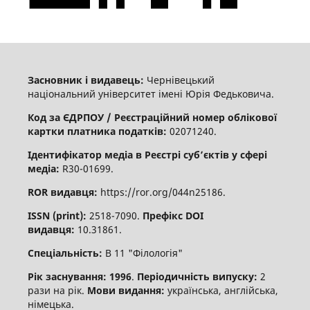
Засновник і видавець:
Чернівецький
національний університет імені Юрія Федьковича.
Код за ЄДРПОУ / Реєстраційний номер облікової
картки платника податків:
02071240.
Ідентифікатор медіа в Реєстрі суб’єктів у сфері
медіа:
R30-01699.
ROR видавця:
https://ror.org/044n25186.
ISSN (print):
2518-7090.
Префікс DOI
видавця:
10.31861.
Спеціальність:
В 11 "Філологія"
Рік заснування: 1996
.
Періодичність випуску:
2
рази на рік.
Мови видання:
українська, англійська,
німецька.