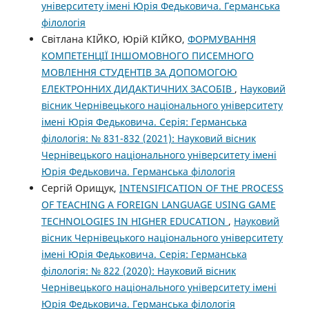
університету імені Юрія Федьковича. Германська
філологія
Cвітлана КІЙКО, Юрій КІЙКО,
ФОРМУВАННЯ
КОМПЕТЕНЦІЇ ІНШОМОВНОГО ПИСЕМНОГО
МОВЛЕННЯ СТУДЕНТІВ ЗА ДОПОМОГОЮ
ЕЛЕКТРОННИХ ДИДАКТИЧНИХ ЗАСОБІВ
,
Науковий
вісник Чернівецького національного університету
імені Юрія Федьковича. Серія: Германська
філологія: № 831-832 (2021): Науковий вісник
Чернівецького національного університету імені
Юрія Федьковича. Германська філологія
Сергій Орищук,
INTENSIFICATION OF THE PROCESS
OF TEACHING A FOREIGN LANGUAGE USING GAME
TECHNOLOGIES IN HIGHER EDUCATION
,
Науковий
вісник Чернівецького національного університету
імені Юрія Федьковича. Серія: Германська
філологія: № 822 (2020): Науковий вісник
Чернівецького національного університету імені
Юрія Федьковича. Германська філологія