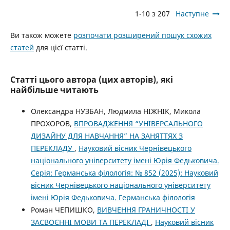
1-10 з 207
Наступне
Ви також можете
розпочати розширений пошук схожих
статей
для цієї статті.
Статті цього автора (цих авторів), які
найбільше читають
Олександра НУЗБАН, Людмила НІЖНІК, Микола
ПРОХОРОВ,
ВПРОВАДЖЕННЯ “УНІВЕРСАЛЬНОГО
ДИЗАЙНУ ДЛЯ НАВЧАННЯ” НА ЗАНЯТТЯХ З
ПЕРЕКЛАДУ
,
Науковий вісник Чернівецького
національного університету імені Юрія Федьковича.
Серія: Германська філологія: № 852 (2025): Науковий
вісник Чернівецького національного університету
імені Юрія Федьковича. Германська філологія
Роман ЧЕПИШКО,
ВИВЧЕННЯ ГРАНИЧНОСТІ У
ЗАСВОЄННІ МОВИ ТА ПЕРЕКЛАДІ
,
Науковий вісник