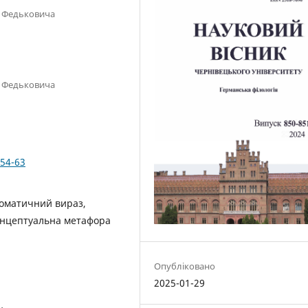
я Федьковича
я Федьковича
.54-63
іоматичний вираз,
 концептуальна метафора
Опубліковано
2025-01-29