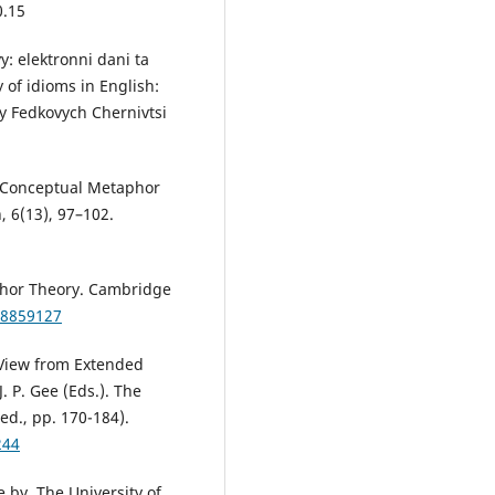
0.15
y: elektronni dani ta
of idioms in English:
y Fedkovych Chernivtsi
of Conceptual Metaphor
 6(13), 97–102.
phor Theory. Cambridge
08859127
 View from Extended
 P. Gee (Eds.). The
d., pp. 170-184).
244
 by. The University of