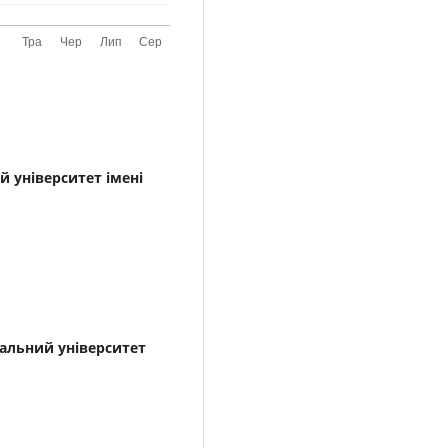
 університет імені
h
альний університет
h