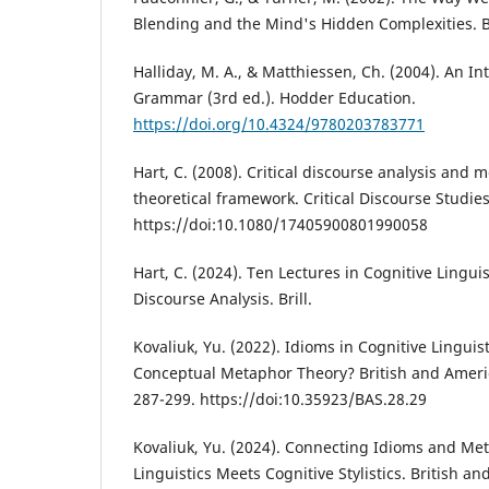
Blending and the Mind's Hidden Complexities. B
Halliday, M. A., & Matthiessen, Ch. (2004). An In
Grammar (3rd ed.). Hodder Education.
https://doi.org/10.4324/9780203783771
Hart, C. (2008). Critical discourse analysis and 
theoretical framework. Critical Discourse Studies
https://doi:10.1080/17405900801990058
Hart, C. (2024). Ten Lectures in Cognitive Linguist
Discourse Analysis. Brill.
Kovaliuk, Yu. (2022). Idioms in Cognitive Linguisti
Conceptual Metaphor Theory? British and Americ
287-299. https://doi:10.35923/BAS.28.29
Kovaliuk, Yu. (2024). Connecting Idioms and Me
Linguistics Meets Cognitive Stylistics. British a