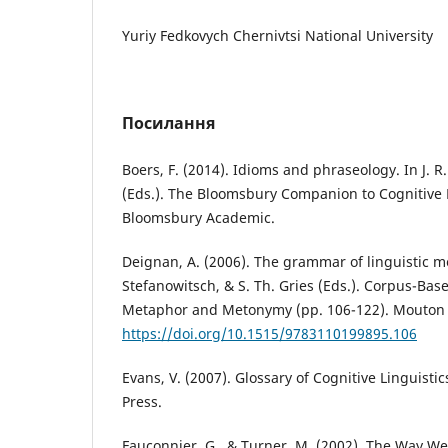
Yuriy Fedkovych Chernivtsi National University
Посилання
Boers, F. (2014). Idioms and phraseology. In J. R. 
(Eds.). The Bloomsbury Companion to Cognitive L
Bloomsbury Academic.
Deignan, A. (2006). The grammar of linguistic m
Stefanowitsch, & S. Th. Gries (Eds.). Corpus-Ba
Metaphor and Metonymy (pp. 106-122). Mouton 
https://doi.org/10.1515/9783110199895.106
Evans, V. (2007). Glossary of Cognitive Linguisti
Press.
Fauconnier, G., & Turner, M. (2002). The Way W