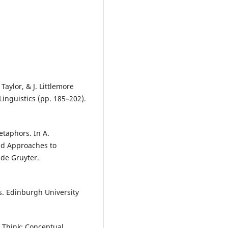
Taylor, & J. Littlemore
inguistics (pp. 185–202).
etaphors. In A.
sed Approaches to
de Gruyter.
cs. Edinburgh University
e Think: Conceptual