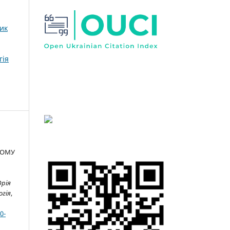
ник
гія
НОМУ
Юрія
огія
,
0-