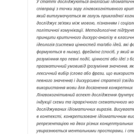
У статті досліджуються англійські ідіоматичн
співпраці з точки зору лінгвокогнітивного крит
який витлумачується як галузь прикладної когн
досліджує зв’язки між мовою, пізнанням і соціа
політичної комунікації. Методологічне підґрун
принципи критичного дискурс-аналізу в класично
ідеологія (система цінностей та/або ідей, які 
формуються в ньому), фреймінг (спосіб, у який 
розумінння про певні події, цінності або ідеї з бо
прагматичний умовивід (розуміння значення, як
лексичний вибір (слова або фрази, що використ
певного значення) і дискурсивні стратегії (свідо
використання мови для досягнення конкретних ці
Лінгвокогнітивний аспект дослідження ґрунту
індукції схеми та ієрархічного схематичного м
досліджуваних ідіоматичних виразів. Висуваєть
в контексті, конкретизоване ідіоматичним ви
репрезентацією на двох різних концептуальних
увиразнюється ментальними просторами, і ст