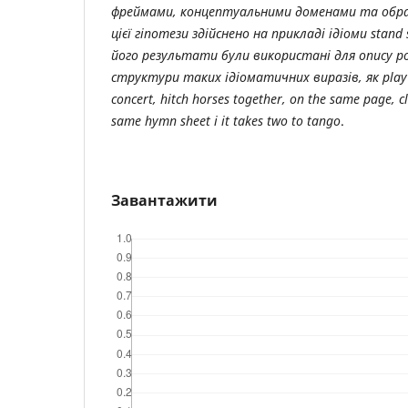
фреймами, концептуальними доменами та обра
цієї гіпотези здійснено на прикладі ідіоми stand 
його результати були використані для опису р
структури таких ідіоматичних виразів, як play ba
concert, hitch horses together, on the same page, c
same hymn sheet і it takes two to tango
.
Завантажити