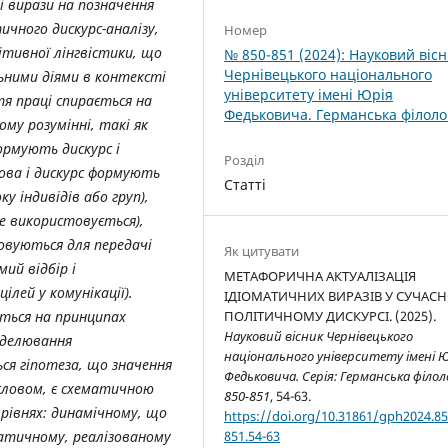
і вирази на позначення
ичного дискурс-аналізу,
Номер
ітивної лінгвістики, що
№ 850-851 (2024): Науковий віс
Чернівецького національного
льними діями в контексті
університету імені Юрія
тя праці спирається на
Федьковича. Германська філоло
му розумінні, такі як
формують дискурс і
Розділ
мова і дискурс формують
Статті
ку індивідів або груп),
е використовується),
овуються для передачі
Як цитувати
мий відбір і
МЕТАФОРИЧНА АКТУАЛІЗАЦІЯ
лей у комунікації).
ІДІОМАТИЧНИХ ВИРАЗІВ У СУЧАС
ється на принципах
ПОЛІТИЧНОМУ ДИСКУРСІ. (2025).
Науковий вісник Чернівецького
оделювання
національного університету імені 
ся гіпотеза, що значення
Федьковича. Серія: Германська філол
словом, є схематичною
850-851
, 54-63.
 рівнях: динамічному, що
https://doi.org/10.31861/gph2024.85
атичному, реалізованому
851.54-63