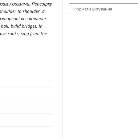
зами-схемами. Перевірку
Формати цитування
shoulder to shoulder, а
озширеної когнітивної
ll, build bridges, in
lose ranks, sing from the