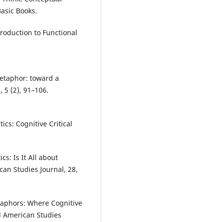
asic Books.
troduction to Functional
metaphor: toward a
, 5 (2), 91–106.
ics: Cognitive Critical
cs: Is It All about
an Studies Journal, 28,
taphors: Where Cognitive
nd American Studies