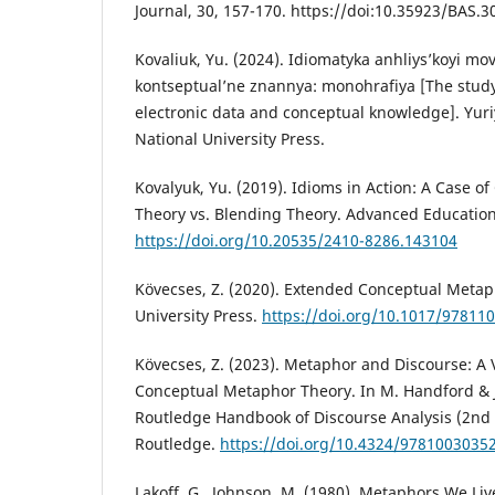
Journal, 30, 157-170. https://doi:10.35923/BAS.3
Kovaliuk, Yu. (2024). Idiomatyka anhliys’koyi mov
kontseptual’ne znannya: monohrafiya [The study 
electronic data and conceptual knowledge]. Yuri
National University Press.
Kovalyuk, Yu. (2019). Idioms in Action: A Case 
Theory vs. Blending Theory. Advanced Education,
https://doi.org/10.20535/2410-8286.143104
Kövecses, Z. (2020). Extended Conceptual Meta
University Press.
https://doi.org/10.1017/97811
Kövecses, Z. (2023). Metaphor and Discourse: A
Conceptual Metaphor Theory. In M. Handford & J.
Routledge Handbook of Discourse Analysis (2nd e
Routledge.
https://doi.org/10.4324/9781003035
Lakoff, G., Johnson, M. (1980). Metaphors We Live