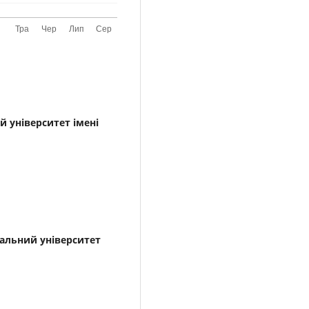
 університет імені
h
альний університет
h