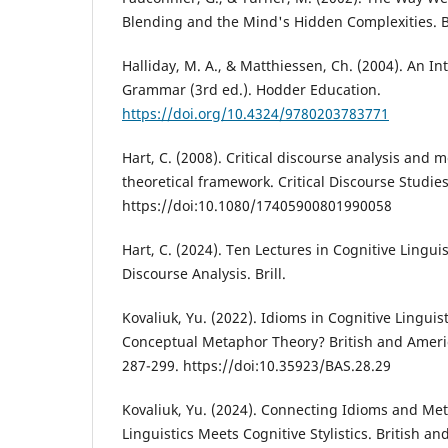
Blending and the Mind's Hidden Complexities. B
Halliday, M. A., & Matthiessen, Ch. (2004). An In
Grammar (3rd ed.). Hodder Education.
https://doi.org/10.4324/9780203783771
Hart, C. (2008). Critical discourse analysis and 
theoretical framework. Critical Discourse Studies
https://doi:10.1080/17405900801990058
Hart, C. (2024). Ten Lectures in Cognitive Linguist
Discourse Analysis. Brill.
Kovaliuk, Yu. (2022). Idioms in Cognitive Linguisti
Conceptual Metaphor Theory? British and Americ
287-299. https://doi:10.35923/BAS.28.29
Kovaliuk, Yu. (2024). Connecting Idioms and Me
Linguistics Meets Cognitive Stylistics. British a