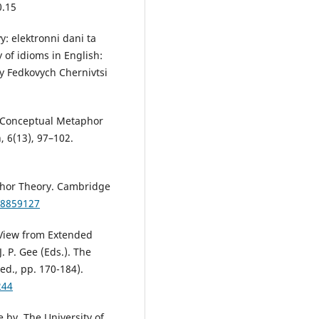
0.15
y: elektronni dani ta
of idioms in English:
y Fedkovych Chernivtsi
of Conceptual Metaphor
 6(13), 97–102.
phor Theory. Cambridge
08859127
 View from Extended
 P. Gee (Eds.). The
d., pp. 170-184).
244
 by. The University of