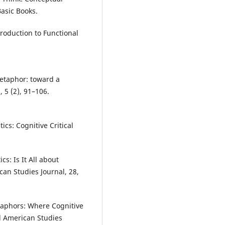
asic Books.
troduction to Functional
metaphor: toward a
, 5 (2), 91–106.
ics: Cognitive Critical
cs: Is It All about
an Studies Journal, 28,
taphors: Where Cognitive
nd American Studies