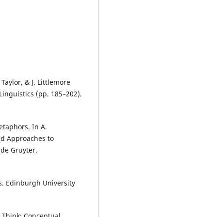
Taylor, & J. Littlemore
inguistics (pp. 185–202).
etaphors. In A.
sed Approaches to
de Gruyter.
cs. Edinburgh University
e Think: Conceptual