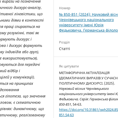
і вирази на позначення
ичного дискурс-аналізу,
Номер
ітивної лінгвістики, що
№ 850-851 (2024): Науковий віс
Чернівецького національного
льними діями в контексті
університету імені Юрія
тя праці спирається на
Федьковича. Германська філоло
му розумінні, такі як
формують дискурс і
Розділ
мова і дискурс формують
Статті
ку індивідів або груп),
е використовується),
овуються для передачі
Як цитувати
мий відбір і
МЕТАФОРИЧНА АКТУАЛІЗАЦІЯ
лей у комунікації).
ІДІОМАТИЧНИХ ВИРАЗІВ У СУЧАС
ється на принципах
ПОЛІТИЧНОМУ ДИСКУРСІ. (2025).
Науковий вісник Чернівецького
оделювання
національного університету імені 
ся гіпотеза, що значення
Федьковича. Серія: Германська філол
словом, є схематичною
850-851
, 54-63.
 рівнях: динамічному, що
https://doi.org/10.31861/gph2024.85
атичному, реалізованому
851.54-63