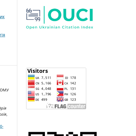
ник
гія
НОМУ
Юрія
огія
,
0-