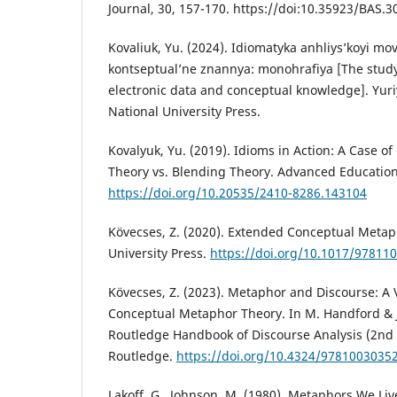
Journal, 30, 157-170. https://doi:10.35923/BAS.3
Kovaliuk, Yu. (2024). Idiomatyka anhliys’koyi mov
kontseptual’ne znannya: monohrafiya [The study 
electronic data and conceptual knowledge]. Yuri
National University Press.
Kovalyuk, Yu. (2019). Idioms in Action: A Case 
Theory vs. Blending Theory. Advanced Education,
https://doi.org/10.20535/2410-8286.143104
Kövecses, Z. (2020). Extended Conceptual Meta
University Press.
https://doi.org/10.1017/97811
Kövecses, Z. (2023). Metaphor and Discourse: A
Conceptual Metaphor Theory. In M. Handford & J.
Routledge Handbook of Discourse Analysis (2nd e
Routledge.
https://doi.org/10.4324/9781003035
Lakoff, G., Johnson, M. (1980). Metaphors We Live