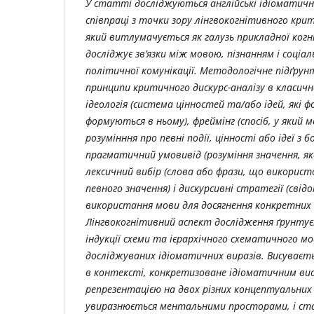
У статті досліджуються англійські ідіоматичн
співпраці з точки зору лінгвокогнітивного крит
який витлумачується як галузь прикладної когн
досліджує зв’язки між мовою, пізнанням і соціа
політичної комунікації. Методологічне підґрун
принципи критичного дискурс-аналізу в класично
ідеологія (система цінностей та/або ідей, які 
формуються в ньому), фреймінг (спосіб, у який 
розумінння про певні події, цінності або ідеї з бо
прагматичний умовивід (розуміння значення, як
лексичний вибір (слова або фрази, що використ
певного значення) і дискурсивні стратегії (свідо
використання мови для досягнення конкретних ці
Лінгвокогнітивний аспект дослідження ґрунту
індукції схеми та ієрархічного схематичного м
досліджуваних ідіоматичних виразів. Висуваєть
в контексті, конкретизоване ідіоматичним ви
репрезентацією на двох різних концептуальних
увиразнюється ментальними просторами, і ст