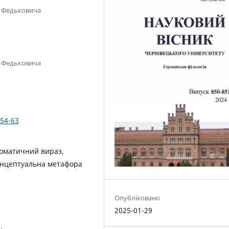
я Федьковича
я Федьковича
.54-63
іоматичний вираз,
 концептуальна метафора
Опубліковано
2025-01-29