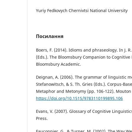
Yuriy Fedkovych Chernivtsi National University
Посилання
Boers, F. (2014). Idioms and phraseology. In J. R. 
(Eds.). The Bloomsbury Companion to Cognitive L
Bloomsbury Academic.
Deignan, A. (2006). The grammar of linguistic m
Stefanowitsch, & S. Th. Gries (Eds.). Corpus-Ba
Metaphor and Metonymy (pp. 106-122). Mouton 
https://doi.org/10.1515/9783110199895.106
Evans, V. (2007). Glossary of Cognitive Linguisti
Press.
Fauconnier, G., & Turner, M. (2002). The Way W