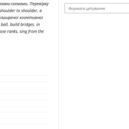
зами-схемами. Перевірку
Формати цитування
shoulder to shoulder, а
озширеної когнітивної
ll, build bridges, in
lose ranks, sing from the