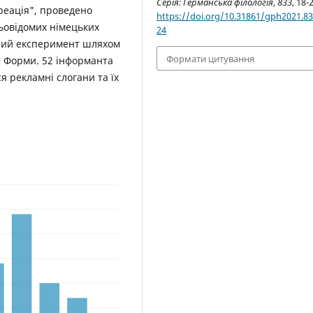
Серія: Германська філологія
,
833
, 18-
реація", проведено
https://doi.org/10.31861/gph2021.83
ньовідомих німецьких
24
чний експеримент шляхом
Формати цитування
e Форми. 52 інформанта
я рекламні слогани та їх