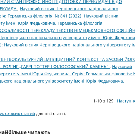
НИЙ СТАН ПРОФЕСІЙНОЇ ПІДГОТОВКИ ПЕРЕКЛАДАЧІВ ДО
РЕКЛАДУ
,
Науковий вісник Чернівецького національного
ія: Германська філологія: № 841 (2022): Науковий вісник
ту імені Юрія Федьковича. Германська філологія
ОСОБЛИВОСТІ ПЕРЕКЛАДУ ТЕКСТІВ НІМЕЦЬКМОВНОГО ОФІЦІЙН
Чернівецького національного університету імені Юрія Федькови
1): Науковий вісник Чернівецького національного університету і
ЛІНГВОКУЛЬТУРНИЙ ІМПЛІЦИТНИЙ КОНТЕКСТ ТА ЗАСОБИ ЙОГ
. РОЛІНҐ „ГАРРІ ПОТТЕР І ФІЛОСОФСЬКИЙ КАМІНЬ”
,
Науковий
верситету імені Юрія Федьковича. Серія: Германська філологія:
ецького національного університету імені Юрія Федьковича.
1-10 з 129
Наступн
к схожих статей
для цієї статті.
і найбільше читають