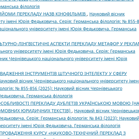
рманська філологія
ИЙОМИ ПЕРЕКЛАДУ НАЗВ КІНОФІЛЬМІВ
,
Науковий вісник
ту імені Юрія Федьковича. Серія: Германська філологія: № 855-
національного університету імені Юрія Федьковича. Германська
ЬТУРНО-ЛІНГВІСТИЧНІ АСПЕКТИ ПЕРЕКЛАДУ МЕТАФОР У РЕКЛ
ьного університету імені Юрія Федьковича. Серія: Германська
існик Чернівецького національного університету імені Юрія
ВАДЖЕННЯ ІНСТРУМЕНТІВ ШТУЧНОГО ІНТЕЛЕКТУ У СФЕРУ
ауковий вісник Чернівецького національного університету імен
логія: № 855-856 (2025): Науковий вісник Чернівецького
Федьковича. Германська філологія
СОБЛИВОСТІ ПЕРЕКЛАДУ ДУБЛЕТІВ УКРАЇНСЬКОЮ МОВОЮ (Н
ОМОВНИХ ЮРИДИЧНИХ ТЕКСТІВ)
,
Науковий вісник Чернівецько
едьковича. Серія: Германська філологія: № 843 (2023): Наукови
верситету імені Юрія Федьковича. Германська філологія
ПРОВАДЖЕННЯ КУРСУ «НАУКОВО-ТЕХНІЧНИЙ ПЕРЕКЛАД З