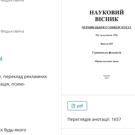
я Федьковича
24
у, переклад рекламних
ація, психо-
pdf
Переглядів анотації: 1657
іх будь-якого