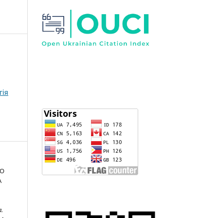
гія
ДО
А
.