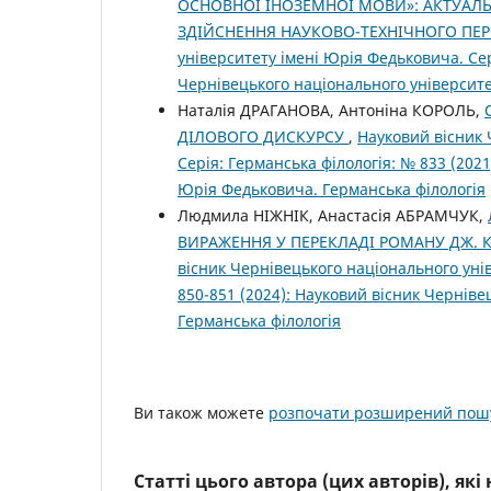
ОСНОВНОЇ ІНОЗЕМНОЇ МОВИ»: АКТУАЛЬ
ЗДІЙСНЕННЯ НАУКОВО-ТЕХНІЧНОГО ПЕ
університету імені Юрія Федьковича. Сер
Чернівецького національного університе
Наталія ДРАГАНОВА, Антоніна КОРОЛЬ,
ДІЛОВОГО ДИСКУРСУ
,
Науковий вісник 
Серія: Германська філологія: № 833 (202
Юрія Федьковича. Германська філологія
Людмила НІЖНІК, Анастасія АБРАМЧУК,
ВИРАЖЕННЯ У ПЕРЕКЛАДІ РОМАНУ ДЖ. К
вісник Чернівецького національного уні
850-851 (2024): Науковий вісник Чернів
Германська філологія
Ви також можете
розпочати розширений пошу
Статті цього автора (цих авторів), як