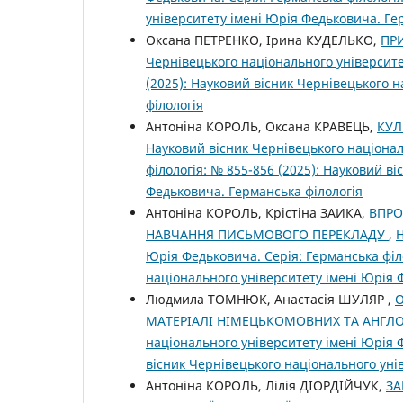
університету імені Юрія Федьковича. Ге
Оксана ПЕТРЕНКО, Ірина КУДЕЛЬКО,
ПР
Чернівецького національного університе
(2025): Науковий вісник Чернівецького 
філологія
Антоніна КОРОЛЬ, Оксана КРАВЕЦЬ,
КУЛ
Науковий вісник Чернівецького націонал
філологія: № 855-856 (2025): Науковий в
Федьковича. Германська філологія
Антоніна КОРОЛЬ, Крістіна ЗАИКА,
ВПРО
НАВЧАННЯ ПИСЬМОВОГО ПЕРЕКЛАДУ
,
Н
Юрія Федьковича. Серія: Германська філо
національного університету імені Юрія 
Людмила ТОМНЮК, Анастасія ШУЛЯР ,
О
МАТЕРІАЛІ НІМЕЦЬКОМОВНИХ ТА АНГЛ
національного університету імені Юрія Ф
вісник Чернівецького національного уні
Антоніна КОРОЛЬ, Лілія ДІОРДІЙЧУК,
ЗА