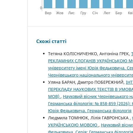
Схожі статті
Тетяна КОЛІСНИЧЕНКО, Антоніна ГРЕК,
РЕКЛАМНИХ СЛОГАНІВ УКРАЇНСЬКОЮ
університету імені Юрія Федьковича. Сер
Чернівецького національного університе
Уляна БАРАН, Дмитро ПОБЕРЕЖНИЙ,
ІН
ПЕРЕКЛАДУ НАУКОВИХ ТЕКСТІВ В УМОВА
МОВ)
,
Науковий вісник Чернівецького н
Германська філологія: № 858-859 (2026):
Юрія Федьковича. Германська філологія
Людмила ТОМНЮК, Лілія ГАВРОНСЬКА ,
УКРАЇНСЬКОЮ МОВОЮ
,
Науковий вісни
Федьковича. Серія: Германська філологія