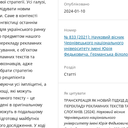
 стратегії. Усі галузі,
Опубліковано
слідувати новим
2024-01-10
и. Саме в контексті
інгвістиці останнім
для українського ринку
Номер
ло предметом нашого
№ 833 (2021): Науковий вісник
Чернівецького національного
 перекладу рекламних
університету імені Юрія
сування, є об’єктом
Федьковича. Германська філоло
амних текстів та
овознавців, адже
Розділ
обрати стратегію
Статті
до реципієнта
вуючи усі імпліцитні, а
нощі, які можуть
Як цитувати
много тексту − це
ТРАНСКРЕАЦІЯ ЯК НОВИЙ ПІДХІД 
дені в оригінальному
ПЕРЕКЛАДУ РЕКЛАМНИХ ТЕКСТІВ Т
и можуть в подальшому
СЛОГАНІВ. (2024).
Науковий вісник
Чернівецького національного
ідготовці майбутніх
університету імені Юрія Федьковича
го дослідження. У ході