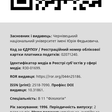
Засновник і видавець:
Чернівецький
національний університет імені Юрія Федьковича.
Код за ЄДРПОУ / Реєстраційний номер облікової
картки платника податків:
02071240.
Ідентифікатор медіа в Реєстрі суб’єктів у сфері
медіа:
R30-01699.
ROR видавця:
https://ror.org/044n25186.
ISSN (print):
2518-7090.
Префікс DOI
видавця:
10.31861.
Спеціальність:
В 11 "Філологія"
Рік заснування: 1996
.
Періодичність випуску:
2
рази на рік.
Мови видання:
українська, англійська,