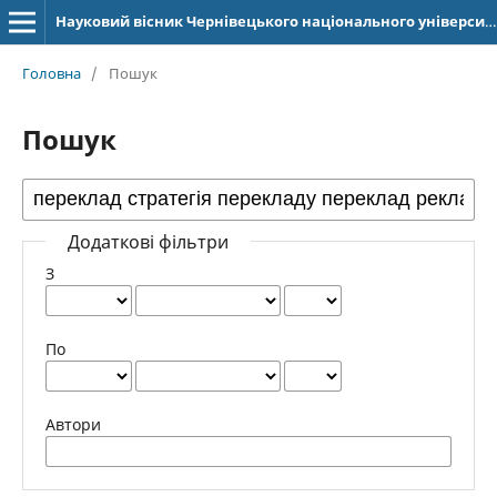
Науковий вісник Чернівецького національного університету імені Юрія Федьковича. Серія: Германська філологія
Головна
/
Пошук
Пошук
Додаткові фільтри
З
По
Автори