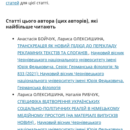
статей
для цієї статті.
Статті цього автора (цих авторів), які
найбільше читають
Анастасія БОЙЧУК, Лариса ОЛЕКСИШИНА,
ТРАНСКРЕАЦІЯ ЯК НОВИЙ ПІДХІД ДО ПЕРЕКЛАДУ
РЕКЛАМНИХ ТЕКСТІВ ТА СЛОГАНІВ
,
Науковий вісник
Чернівецького національного університету імені
Юрія Федьковича. Серія: Германська філологія: №
833 (2021): Науковий вісник Чернівецького
національного університету імені Юрія Федьковича.
Германська філологія
Лариса ОЛЕКСИШИНА, Наталія РИБЧУК,
СПЕЦИФІКА ВІДТВОРЕННЯ УКРАЇНСЬКИХ
СОЦІАЛЬНО-ПОЛІТИЧНИХ РЕАЛІЙ В НІМЕЦЬКОМУ
МЕДІЙНОМУ ПРОСТОРІ (НА МАТЕРІАЛІ ВИПУСКІВ
НОВИН)
,
Науковий вісник Чернівецького
національного університету імені Юрія Федьковича.