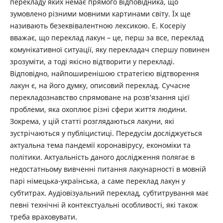
перекладу яких немає прямого відповідника, що
зумовлено різними мовними картинами світу. Їх ще
називають безеквівалентною лексикою. Е. Косеріу
вважає, що переклад лакун – це, перш за все, переклад
комунікативної ситуації, яку перекладач спершу повинен
зрозуміти, а тоді якісно відтворити у перекладі.
Відповідно, найпоширенішою стратегією відтворення
лакун є, на його думку, описовий переклад. Сучасне
перекладознавство спрямоване на розв’язання цієї
проблеми, яка охоплює різні сфери життя людини.
Зокрема, у цій статті розглядаються лакуни, які
зустрічаються у публіцистиці. Передусім досліджується
актуальна тема пандемії коронавірусу, економіки та
політики. Актуальність даного дослідження полягає в
недостатньому вивченні питання лакунарності в мовній
парі німецька-українська, а саме переклад лакун у
субтитрах. Аудіовізуальний переклад, субтитрування має
певні технічні й контекстуальні особливості, які також
треба враховувати.