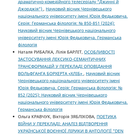
драматично-комедійного телесеріалу “Джинні й
Джорджія”)
,
Науковий вісник Чернівецького
національного університету імені Юрія Федьковича.
Серія: Германська філологія: № 850-851 (2024):
Науковий вісник Чернівецького національного
університету імені Юрія Федьковича. Германська
філологія
Наталя РИБАЛКА, Лілія БАРЛІТ,
ОСОБЛИВОСТІ
ЗАСТОСУВАННЯ ЛЕКСИКО-СЕМАНТИЧНИХ
ТРАНСФОРМАЦІЙ У ПЕРЕКЛАДІ ОПОВІДАННЯ
ВОЛЬФГАНГА БОРХЕРТА «ХЛІБ»
,
Науковий вісник
Чернівецького національного університету імені
Юрія Федьковича. Серія: Германська філологія: №
852 (2025): Науковий вісник Чернівецького
національного університету імені Юрія Федьковича.
Германська філологія
Ольга КРАВЧУК, Вікторія ЗЯБЛІКОВА,
ПОЕТИКА
ВІЙНИ У ПЕРЕКЛАДІ: АНАЛІЗ ВІДТВОРЕННЯ
УКРАЇНСЬКОЇ ВОЄННОЇ ЛІРИКИ В АНТОЛОГІЇ "DEN