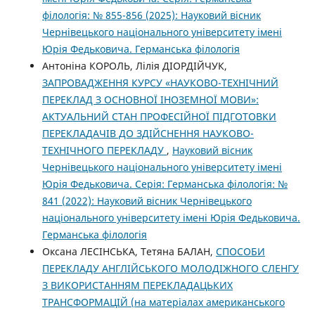
філологія: № 855-856 (2025): Науковий вісник
Чернівецького національного університету імені
Юрія Федьковича. Германська філологія
Антоніна КОРОЛЬ, Лілія ДІОРДІЙЧУК,
ЗАПРОВАДЖЕННЯ КУРСУ «НАУКОВО-ТЕХНІЧНИЙ
ПЕРЕКЛАД З ОСНОВНОЇ ІНОЗЕМНОЇ МОВИ»:
АКТУАЛЬНИЙ СТАН ПРОФЕСІЙНОЇ ПІДГОТОВКИ
ПЕРЕКЛАДАЧІВ ДО ЗДІЙСНЕННЯ НАУКОВО-
ТЕХНІЧНОГО ПЕРЕКЛАДУ
,
Науковий вісник
Чернівецького національного університету імені
Юрія Федьковича. Серія: Германська філологія: №
841 (2022): Науковий вісник Чернівецького
національного університету імені Юрія Федьковича.
Германська філологія
Оксана ЛЕСІНСЬКА, Тетяна БАЛАН,
СПОСОБИ
ПЕРЕКЛАДУ АНГЛІЙСЬКОГО МОЛОДІЖНОГО СЛЕНГУ
З ВИКОРИСТАННЯМ ПЕРЕКЛАДАЦЬКИХ
ТРАНСФОРМАЦІЙ (на матеріалах американського