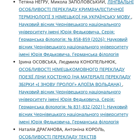
Тетяна НЕГРУ, Микола ЗАПОЛОВСЬКИЙ,
ЛІНГВАЛЬНІ
ОСОБЛИВОСТІ ПЕРЕКЛАДУ КРИМІНАЛІСТИЧНОЇ
ТЕРМІНОЛОГІЇ З НІМЕЦЬКОЇ НА УКРАЇНСЬКУ МОВУ
,
Науковий вісник Чернівецького національного
університету імені Юрія Федьковича. Серія:
Германська філологія: № 858-859 (2026): Науковий
вісник Чернівецького національного університету
імені Юрія Федьковича. Германська філологія
Ірина ОСОВСЬКА, Людмила КОНОПЕЛЬНЮК,
ОСОБЛИВОСТІ НІМЕЦЬКОМОВНОГО ПЕРЕКЛАДУ
ПОЕЗІЇ ЛІНИ КОСТЕНКО (НА МАТЕРІАЛІ ПЕРЕКЛАДУ
ЗБІРКИ «І ЗНОВУ ПРОЛОГ» АЛОЇЗА ВОЛЬДАНА)
,
Науковий вісник Чернівецького національного
університету імені Юрія Федьковича. Серія:
Германська філологія: № 831-832 (2021): Науковий
вісник Чернівецького національного університету
імені Юрія Федьковича. Германська філологія
Наталія ДРАГАНОВА, Антоніна КОРОЛЬ,
ОСОБЛИВОСТІ ПЕРЕКЛАДУ ТЕКСТІВ