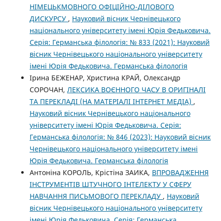
НІМЕЦЬКМОВНОГО ОФІЦІЙНО-ДІЛОВОГО
ДИСКУРСУ
,
Науковий вісник Чернівецького
національного університету імені Юрія Федьковича.
Серія: Германська філологія: № 833 (2021): Науковий
вісник Чернівецького національного університету
імені Юрія Федьковича. Германська філологія
Ірина БЕЖЕНАР, Христина КРАЙ, Олександр
СОРОЧАН,
ЛЕКСИКА ВОЄННОГО ЧАСУ В ОРИГІНАЛІ
ТА ПЕРЕКЛАДІ (НА МАТЕРІАЛІ ІНТЕРНЕТ МЕДІА)
,
Науковий вісник Чернівецького національного
університету імені Юрія Федьковича. Серія:
Германська філологія: № 846 (2023): Науковий вісник
Чернівецького національного університету імені
Юрія Федьковича. Германська філологія
Антоніна КОРОЛЬ, Крістіна ЗАИКА,
ВПРОВАДЖЕННЯ
ІНСТРУМЕНТІВ ШТУЧНОГО ІНТЕЛЕКТУ У СФЕРУ
НАВЧАННЯ ПИСЬМОВОГО ПЕРЕКЛАДУ
,
Науковий
вісник Чернівецького національного університету
імені Юрія Федьковича. Серія: Германська