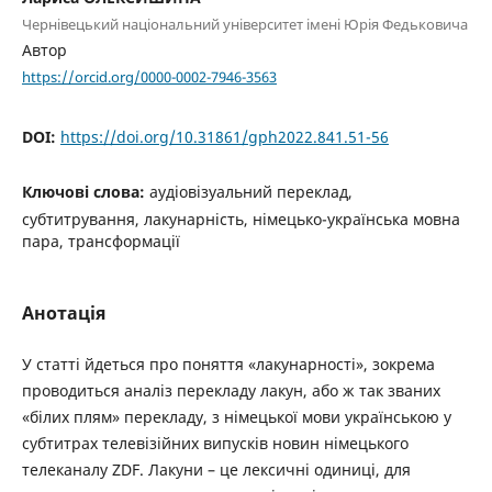
Чернівецький національний університет імені Юрія Федьковича
Автор
https://orcid.org/0000-0002-7946-3563
DOI:
https://doi.org/10.31861/gph2022.841.51-56
Ключові слова:
аудіовізуальний переклад,
субтитрування, лакунарність, німецько-українська мовна
пара, трансформації
Анотація
У статті йдеться про поняття «лакунарності», зокрема
проводиться аналіз перекладу лакун, або ж так званих
«білих плям» перекладу, з німецької мови українською у
субтитрах телевізійних випусків новин німецького
телеканалу ZDF. Лакуни – це лексичні одиниці, для