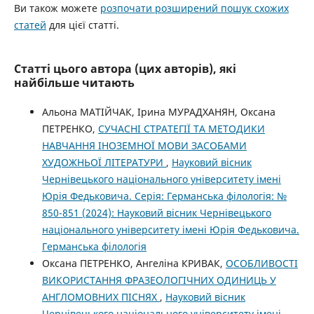
Ви також можете
розпочати розширений пошук схожих
статей
для цієї статті.
Статті цього автора (цих авторів), які
найбільше читають
Альона МАТІЙЧАК, Ірина МУРАДХАНЯН, Оксана
ПЕТРЕНКО,
СУЧАСНІ СТРАТЕГІЇ ТА МЕТОДИКИ
НАВЧАННЯ ІНОЗЕМНОЇ МОВИ ЗАСОБАМИ
ХУДОЖНЬОЇ ЛІТЕРАТУРИ
,
Науковий вісник
Чернівецького національного університету імені
Юрія Федьковича. Серія: Германська філологія: №
850-851 (2024): Науковий вісник Чернівецького
національного університету імені Юрія Федьковича.
Германська філологія
Оксана ПЕТРЕНКО, Ангеліна КРИВАК,
ОСОБЛИВОСТІ
ВИКОРИСТАННЯ ФРАЗЕОЛОГІЧНИХ ОДИНИЦЬ У
АНГЛОМОВНИХ ПІСНЯХ
,
Науковий вісник
Чернівецького національного університету імені