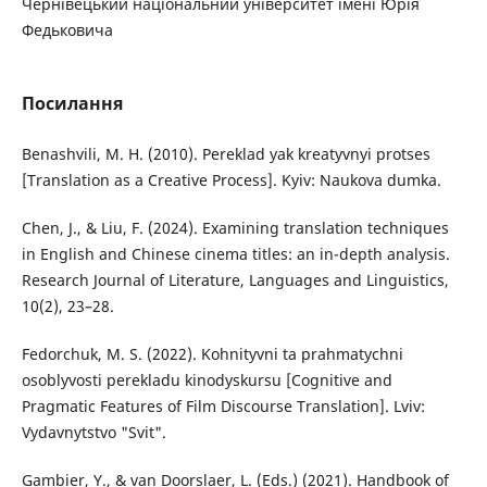
Чернівецький національний університет імені Юрія
Федьковича
Посилання
Benashvili, M. H. (2010). Pereklad yak kreatyvnyi protses
[Translation as a Creative Process]. Kyiv: Naukova dumka.
Chen, J., & Liu, F. (2024). Examining translation techniques
in English and Chinese cinema titles: an in-depth analysis.
Research Journal of Literature, Languages and Linguistics,
10(2), 23–28.
Fedorchuk, M. S. (2022). Kohnityvni ta prahmatychni
osoblyvosti perekladu kinodyskursu [Cognitive and
Pragmatic Features of Film Discourse Translation]. Lviv:
Vydavnytstvo "Svit".
Gambier, Y., & van Doorslaer, L. (Eds.) (2021). Handbook of