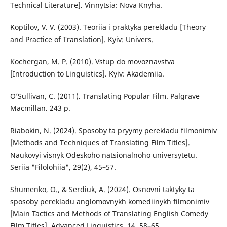
Technical Literature]. Vinnytsia: Nova Knyha.
Koptilov, V. V. (2003). Teoriia i praktyka perekladu [Theory
and Practice of Translation]. Kyiv: Univers.
Kochergan, M. P. (2010). Vstup do movoznavstva
[Introduction to Linguistics]. Kyiv: Akademiia.
O’Sullivan, C. (2011). Translating Popular Film. Palgrave
Macmillan. 243 p.
Riabokin, N. (2024). Sposoby ta pryymy perekladu filmonimiv
[Methods and Techniques of Translating Film Titles].
Naukovyi visnyk Odeskoho natsionalnoho universytetu.
Seriia "Filolohiia", 29(2), 45–57.
Shumenko, O., & Serdiuk, A. (2024). Osnovni taktyky ta
sposoby perekladu anglomovnykh komediinykh filmonimiv
[Main Tactics and Methods of Translating English Comedy
Film Titles]. Advanced Linguistics, 14, 58–65.