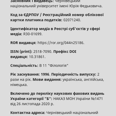
Засновник і видавець:
Чернівецький
національний університет імені Юрія Федьковича.
Код за ЄДРПОУ / Реєстраційний номер облікової
картки платника податків:
02071240.
Ідентифікатор медіа в Реєстрі суб’єктів у сфері
медіа:
R30-01699.
ROR видавця:
https://ror.org/044n25186.
ISSN (print):
2518-7090.
Префікс DOI
видавця:
10.31861.
Спеціальність:
В 11 "Філологія"
Рік заснування: 1996
.
Періодичність випуску:
2
рази на рік.
Мови видання:
українська, англійська,
німецька.
Включено до переліку наукових фахових видань
України категорії “Б“:
НАКАЗ МОН України №1471
від 26 листопада 2020 р.
Контактна адреса:
Чернівецький національний