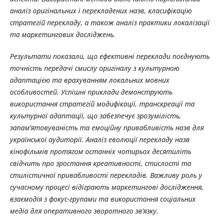
аналіз оригінальних і перекладених назв, класифікацію
стратегій перекладу, а також аналіз практики локалізації
та маркетингових досліджень.
Результати показали, що ефективні переклади поєднують
точність передачі смислу оригіналу з культурною
адаптацією та врахуванням локальних мовних
особливостей. Успішні приклади демонструють
використання стратегій модифікації, транскреації та
культурної адаптації, що забезпечує зрозумілість,
запам’ятовуваність та емоційну привабливість назв для
української аудиторії. Аналіз еволюції перекладу назв
кінофільмів протягом останніх чотирьох десятиліть
свідчить про зростання креативності, стислості та
стилістичної привабливості перекладів. Важливу роль у
сучасному процесі відіграють маркетингові дослідження,
взаємодія з фокус-групами та використання соціальних
медіа для оперативного зворотного зв’язку.