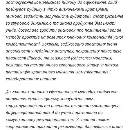
Застосування комплексного підходу до оцінювання, який
поєднував рубрику з чітко визначеними критеріями
(вимова, зв’язність, залученість аудиторії), спостереження
за груповою динамікою та аналіз продуктів діяльності
учнів, дозволило зробити висновок про позитивний вплив
методу проєктів на розвиток ключових компонентів усної
компетентності. Зокрема, зафіксовано зростання рівня
впевненості у публічних виступах, покращення показників
плавності (fluency) та зв’язності (coherence) мовлення,
розширення тематичного словникового запасу, а також
активізацію критичного мислення, комунікативних і
колаборативних навичок.
До головних чинників ефективності методики віднесено
автентичність і соціальну значущість тем,
структурованість та поетапність навчального процесу,
диференційований підхід до учнів і орієнтацію на
комунікативну результативність. У статті також
запропоновано практичні рекомендації для педагогів щодо