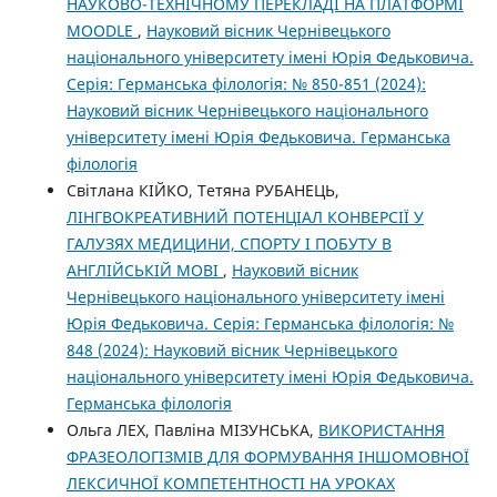
НАУКОВО-ТЕХНІЧНОМУ ПЕРЕКЛАДІ НА ПЛАТФОРМІ
MOODLE
,
Науковий вісник Чернівецького
національного університету імені Юрія Федьковича.
Серія: Германська філологія: № 850-851 (2024):
Науковий вісник Чернівецького національного
університету імені Юрія Федьковича. Германська
філологія
Світлана КІЙКО, Тетяна РУБАНЕЦЬ,
ЛІНГВОКРЕАТИВНИЙ ПОТЕНЦІАЛ КОНВЕРСІЇ У
ГАЛУЗЯХ МЕДИЦИНИ, СПОРТУ І ПОБУТУ В
АНГЛІЙСЬКІЙ МОВІ
,
Науковий вісник
Чернівецького національного університету імені
Юрія Федьковича. Серія: Германська філологія: №
848 (2024): Науковий вісник Чернівецького
національного університету імені Юрія Федьковича.
Германська філологія
Ольга ЛЕХ, Павліна МІЗУНСЬКА,
ВИКОРИСТАННЯ
ФРАЗЕОЛОГІЗМІВ ДЛЯ ФОРМУВАННЯ ІНШОМОВНОЇ
ЛЕКСИЧНОЇ КОМПЕТЕНТНОСТІ НА УРОКАХ