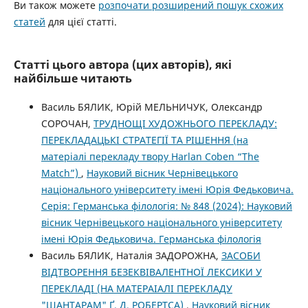
Ви також можете
розпочати розширений пошук схожих
статей
для цієї статті.
Статті цього автора (цих авторів), які
найбільше читають
Василь БЯЛИК, Юрій МЕЛЬНИЧУК, Олександр
СОРОЧАН,
ТРУДНОЩІ ХУДОЖНЬОГО ПЕРЕКЛАДУ:
ПЕРЕКЛАДАЦЬКІ СТРАТЕГІЇ ТА РІШЕННЯ (на
матеріалі перекладу твору Harlan Coben “The
Match”)
,
Науковий вісник Чернівецького
національного університету імені Юрія Федьковича.
Серія: Германська філологія: № 848 (2024): Науковий
вісник Чернівецького національного університету
імені Юрія Федьковича. Германська філологія
Василь БЯЛИК, Наталія ЗАДОРОЖНА,
ЗАСОБИ
ВІДТВОРЕННЯ БЕЗЕКВІВАЛЕНТНОЇ ЛЕКСИКИ У
ПЕРЕКЛАДІ (НА МАТЕРАІАЛІ ПЕРЕКЛАДУ
"ШАНТАРАМ" Ґ. Д. РОБЕРТСА)
,
Науковий вісник