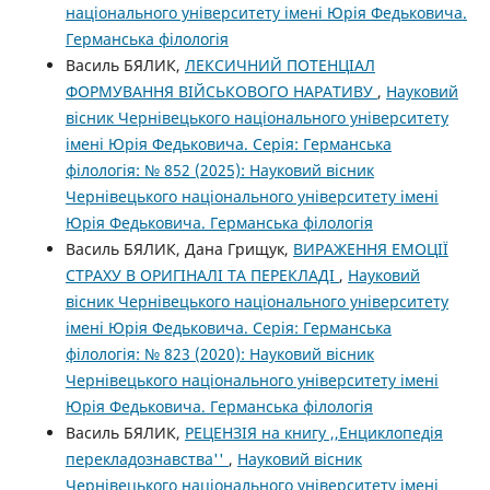
національного університету імені Юрія Федьковича.
Германська філологія
Василь БЯЛИК,
ЛЕКСИЧНИЙ ПОТЕНЦІАЛ
ФОРМУВАННЯ ВІЙСЬКОВОГО НАРАТИВУ
,
Науковий
вісник Чернівецького національного університету
імені Юрія Федьковича. Серія: Германська
філологія: № 852 (2025): Науковий вісник
Чернівецького національного університету імені
Юрія Федьковича. Германська філологія
Василь БЯЛИК, Дана Грищук,
ВИРАЖЕННЯ ЕМОЦІЇ
СТРАХУ В ОРИГІНАЛІ ТА ПЕРЕКЛАДІ
,
Науковий
вісник Чернівецького національного університету
імені Юрія Федьковича. Серія: Германська
філологія: № 823 (2020): Науковий вісник
Чернівецького національного університету імені
Юрія Федьковича. Германська філологія
Василь БЯЛИК,
РЕЦЕНЗІЯ на книгу ,,Енциклопедія
перекладознавства''
,
Науковий вісник
Чернівецького національного університету імені