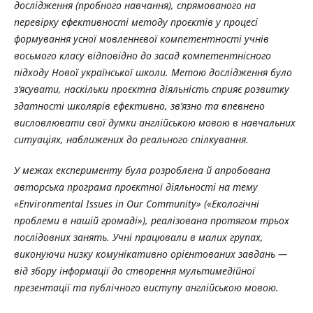
дослідження (пробного навчання), спрямованого на
перевірку ефективності методу проєктів у процесі
формування усної мовленнєвої компетентності учнів
восьмого класу відповідно до засад компетентнісного
підходу Нової української школи. Метою дослідження було
з’ясувати, наскільки проєктна діяльність сприяє розвитку
здатності школярів ефективно, зв’язно та впевнено
висловлювати свої думки англійською мовою в навчальних
ситуаціях, наближених до реального спілкування.
У межах експерименту була розроблена й апробована
авторська програма проєктної діяльності на тему
«Environmental Issues in Our Community» («Екологічні
проблеми в нашій громаді»), реалізована протягом трьох
послідовних занять. Учні працювали в малих групах,
виконуючи низку комунікативно орієнтованих завдань —
від збору інформації до створення мультимедійної
презентації та публічного виступу англійською мовою.