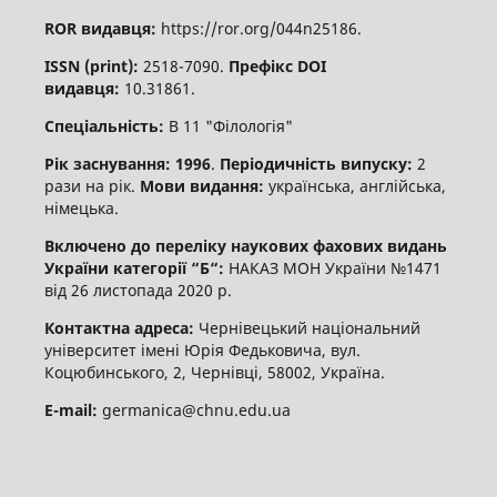
ROR видавця:
https://ror.org/044n25186.
ISSN (print):
2518-7090.
Префікс DOI
видавця:
10.31861.
Спеціальність:
В 11 "Філологія"
Рік заснування: 1996
.
Періодичність випуску:
2
рази на рік.
Мови видання:
українська, англійська,
німецька.
Включено до переліку наукових фахових видань
України категорії “Б“:
НАКАЗ МОН України №1471
від 26 листопада 2020 р.
Контактна адреса:
Чернівецький національний
університет імені Юрія Федьковича, вул.
Коцюбинського, 2, Чернівці, 58002, Україна.
E-mail:
germanica@chnu.edu.ua