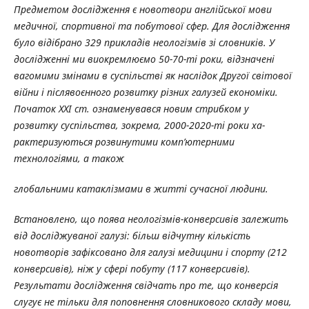
Предметом дослідження є новотвори англійської мови
медичної, спортивної та побутової сфер. Для дослідження
було відібрано 329 прикладів неологізмів зі словників. У
дослідженні ми виокремлюємо 50-70-ті роки, відзначені
вагомими змінами в суспільстві як наслідок Другої світової
війни і післявоєнного розвитку різних галу­зей економіки.
Початок ХХІ ст. ознаме­нувався новим стрибком у
розвитку суспільства, зокрема, 2000-2020-ті роки ха­­
рактеризуються розвинутими комп’ютер­ними
технологіями, а також
глобальними катаклізмами в житті сучасної людини.
Встановлено, що поява неологізмів-конверсивів залежить
від досліджуваної галузі: більш відчутну кількість
новотворів зафіксовано для галузі медицини і спорту (212
конверсивів), ніж у сфері побуту (117 конверсивів).
Результати дослідження свідчать про те, що конверсія
слугує не тільки для поповнення словникового складу мови,