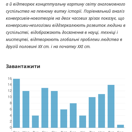
а й відтворює концептуальну картину світу англомовного
суспільства на певному витку історії. Порівняльний аналіз
конверсивів-новотворів на двох часових зрізах показує, що
конверсиви-неологізми віддзеркалюють розвиток людини в
суспільстві, відображають досягнення в науці, техніці і
мистецтві, відтворюють гло­бальні проблеми людства в
другій половині ХХ ст. і на початку ХХІ ст.
Завантажити