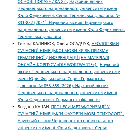
ОСНОВІ ПОКАЗНИКА Χ2
,
Науковий вісник
Чернівецького національного університету імені
Юрія Федьковича. Серія: Германська філологія: №
831-832 (2021): Науковий вісник Чернівецького
національного університету імені Юрія Федьковича.
Германська філологія
Тетяна КАЛИНЮК, Ольга ОСАДЧУК,
НЕОЛОГІЗМИ
СУЧАСНОЇ НІМЕЦЬКОЇ МОВИ КРІЗЬ ПРИЗМУ
ТЕМАТИЧНОЇ ДИФЕРЕНЦІАЦІЇ (НА МАТЕРІАЛІ
ОНЛАЙН-КОРПУСУ «DIE WORTWARTE»)
,
Науковий
вісник Чернівецького національного університету
імені Юрія Федьковича. Серія: Германська
філологія: № 858-859 (2026): Науковий вісник
Чернівецького національного університету імені
Юрія Федьковича. Германська філологія
Богдана КАЧАН,
ПРОЦЕСИ МЕТАФОРИЗАЦІЇ У
СУЧАСНІЙ НІМЕЦЬКІЙ ФАХОВІЙ МОВІ ПСИХОЛОГІЇ
,
Науковий вісник Чернівецького національного
університету імені Юрія Федьковича. Серія: