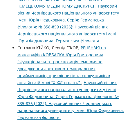
НІМЕЦЬКОМУ МЕДІЙНОМУ ДИСКУРСІ
,
Науковий
вісник Чернівецького національного університету
імені Юрія Федьковича. Серія: Германська
філологія: № 858-859 (2026): Науковий вісник
Чернівецького національного університету імені
Юрія Федьковича. Германська філологія
Світлана КІЙКО, Леонід ГІКОВ,
РЕЦЕНЗІЯ на
монографію КОВБАСКА Юрія Григоровича
"Функціональна транспозиція: емпіричне
дослідження локативно-темпоральних
прийменників, прислівників та сполучників в
англійській мові ІХ-ХХІ століть"
,
Науковий вісник
Чернівецького національного університету імені
Юрія Федьковича. Серія: Германська філологія: №
835-836 (2022): Науковий вісник Чернівецького
національного університету імені Юрія Федьковича.
Германська філологія