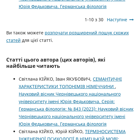
Юрія Федьковича. Германська філологія
1-10 з 30
Наступне
Ви також можете
розпочати розширений пошук схожих
статей
для цієї статті.
Статті цього автора (цих авторів), які
найбільше читають
Світлана КІЙКО, Іван ЯКУБОВИЧ,
СЕМАНТИЧНІ
ХАРАКТЕРИСТИКИ ТОПОНІМІВ НІМЕЧЧИНИ
,
Науковий вісник Чернівецького національного
університету імені Юрія Федьковича. Серія:
Германська філологія: № 843 (2023): Науковий вісник
Чернівецького національного університету імені
Юрія Федьковича. Германська філологія
Світлана КІЙКО, Юрій КІЙКО,
ТЕРМІНОСИСТЕМА
ІНЖЕНЕРНОЇ ПСИХОЛОГІЇ В НІМЕЦЬКІЙ МОВІ: