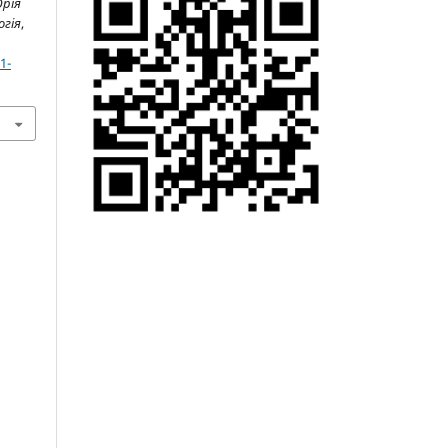
Юрія
огія
,
1-