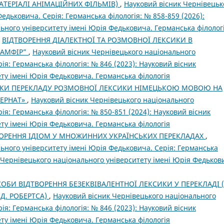
ТЕРІАЛІ АНІМАЦІЙНИХ ФІЛЬМІВ)
,
Науковий вісник Чернівецьк
едьковича. Серія: Германська філологія: № 858-859 (2026):
ьного університету імені Юрія Федьковича. Германська філолог
,
ВІДТВОРЕННЯ ДІАЛЕКТНОЇ ТА РОЗМОВНОЇ ЛЕКСИКИ В
ПАМФІР”
,
Науковий вісник Чернівецького національного
ія: Германська філологія: № 846 (2023): Науковий вісник
ту імені Юрія Федьковича. Германська філологія
КИ ПЕРЕКЛАДУ РОЗМОВНОЇ ЛЕКСИКИ НІМЕЦЬКОЮ МОВОЮ НА
ТЕРНАТ»
,
Науковий вісник Чернівецького національного
ія: Германська філологія: № 850-851 (2024): Науковий вісник
ту імені Юрія Федьковича. Германська філологія
ОРЕННЯ ІДІОМ У МНОЖИННИХ УКРАЇНСЬКИХ ПЕРЕКЛАДАХ
,
ьного університету імені Юрія Федьковича. Серія: Германська
к Чернівецького національного університету імені Юрія Федьков
СОБИ ВІДТВОРЕННЯ БЕЗЕКВІВАЛЕНТНОЇ ЛЕКСИКИ У ПЕРЕКЛАДІ 
Д. РОБЕРТСА)
,
Науковий вісник Чернівецького національного
ія: Германська філологія: № 846 (2023): Науковий вісник
ту імені Юрія Федьковича. Германська філологія