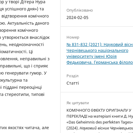
ор у творі Дітера Нура
ця успішного дня») та
Опубліковано
 відтворення комічного
2024-02-05
ою. Актуальність даного
творення комічного
р утворюється внаслідок
Номер
ень, неоднозначності
№ 831-832 (2021): Науковий віс
Чернівецького національного
іоматичності. Ці
університету імені Юрія
ловлення, неправильні з
Федьковича. Германська філоло
 правильні, що і сприяє
ю генерувати гумор. У
Розділ
окультурна та
Статті
і піддані переоцінці
 та стереотипи, типові
Як цитувати
КОМІЧНОГО ЕФЕКТУ ОРИГІНАЛУ У
ПЕРЕКЛАДІ на матеріалі книги Д. Н
«Das Geheimnis des perfekten Tages»
тих якостях читача, але
(2024).
Науковий вісник Чернівецько