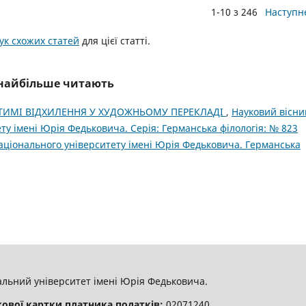
1-10 з 246
Наступн
к схожих статей
для цієї статті.
і найбільше читають
ТИМІ ВІДХИЛЕННЯ У ХУДОЖНЬОМУ ПЕРЕКЛАДІ
,
Науковий вісни
ту імені Юрія Федьковича. Серія: Германська філологія: № 823
національного університету імені Юрія Федьковича. Германська
льний університет імені Юрія Федьковича.
кової картки платника податків:
02071240.