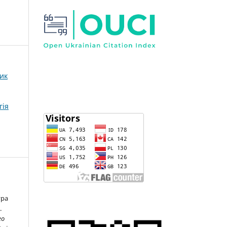
ник
гія
ура
.
го