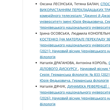
Оксана ЛЕСІНСЬКА, Тетяна БАЛАН,
СПОС
ВИКОРИСТАННЯМ ПЕРЕКЛАДАЦЬКИХ ТРАНС
комедійного телесеріалу “Джинні й Джо
університету імені Юрія Федьковича. Сер
Чернівецького національного університе
Ірина ОСОВСЬКА, Людмила КОНОПЕЛЬ
КОСТЕНКО (НА МАТЕРІАЛІ ПЕРЕКЛАДУ З
Чернівецького національного університе
(2021): Науковий вісник Чернівецького 
філологія
Наталія ДРАГАНОВА, Антоніна КОРОЛЬ,
ДІЛОВОГО ДИСКУРСУ
,
Науковий вісник 
Серія: Германська філологія: № 833 (202
Юрія Федьковича. Германська філологія
Наталія ДЯЧУК,
ДИНАМІКА РЕФЕРЕНЦІЇ :
Чернівецького національного університе
(2026): Науковий вісник Чернівецького 
філологія