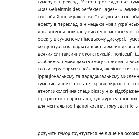
гумору в перекладі. У статті розглядається гум
«Das Geheimnis des perfekten Tages» («Таємни
способи його вираження. Описуються способи
ефекту в перекладі з німецької мови українськ
дослідження полягає у вивченні механізмів с
ефекту в сучасному німецькому дискурсі. Гумо
концептуальної варіативності лексичних знач
деяких синтаксичних конструкцій, полісемії, ід
особливості мови дають змогу сприймати вис
точки зору формальної логіки, як лінгвістично
ірраціональному та парадоксальному мисленн
гумористичних текстах яскраво виражена етн
етнопсихологічна специфіка: у них відображен
пріоритети та орієнтації, культурні установки
для ментальності даної країни. Тому здатність
розуміти гумор ґрунтується не лише на особис