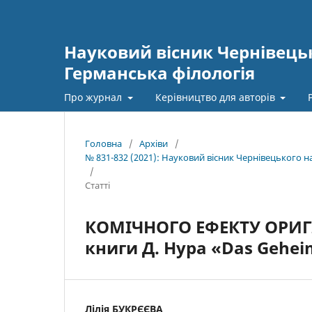
Науковий вісник Чернівецьк
Германська філологія
Про журнал
Керівництво для авторів
Головна
/
Архіви
/
№ 831-832 (2021): Науковий вісник Чернівецького 
/
Статті
КОМІЧНОГО ЕФЕКТУ ОРИГІ
книги Д. Нура «Das Geheim
Лілія БУКРЄЄВА