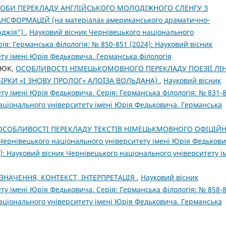
ОБИ ПЕРЕКЛАДУ АНГЛІЙСЬКОГО МОЛОДІЖНОГО СЛЕНГУ З
ФОРМАЦІЙ (на матеріалах американського драматично-
рджія”)
,
Науковий вісник Чернівецького національного
ія: Германська філологія: № 850-851 (2024): Науковий вісник
ту імені Юрія Федьковича. Германська філологія
НЮК,
ОСОБЛИВОСТІ НІМЕЦЬКОМОВНОГО ПЕРЕКЛАДУ ПОЕЗІЇ ЛІ
БІРКИ «І ЗНОВУ ПРОЛОГ» АЛОЇЗА ВОЛЬДАНА)
,
Науковий вісник
ту імені Юрія Федьковича. Серія: Германська філологія: № 831-
національного університету імені Юрія Федьковича. Германська
ОСОБЛИВОСТІ ПЕРЕКЛАДУ ТЕКСТІВ НІМЕЦЬКМОВНОГО ОФІЦІЙН
Чернівецького національного університету імені Юрія Федькови
1): Науковий вісник Чернівецького національного університету і
 ЗНАЧЕННЯ, КОНТЕКСТ, ІНТЕРПРЕТАЦІЯ
,
Науковий вісник
ту імені Юрія Федьковича. Серія: Германська філологія: № 858-
національного університету імені Юрія Федьковича. Германська