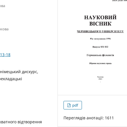
ова
икова
.13-18
 німецький дискурс,
рекладацькі
pdf
Переглядів анотації: 1611
кватного відтворення