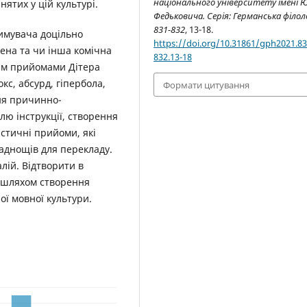
національного університету імені 
нятих у цій культурі.
Федьковича. Серія: Германська філол
831-832
, 13-18.
римувача доцільно
https://doi.org/10.31861/gph2021.83
ена та чи інша комічна
832.13-18
ним прийомами Дітера
кс, абсурд, гіпербола,
Формати цитування
ня причинно-
илю інструкції, створення
стичні прийоми, які
аднощів для перекладу.
лій. Відтворити в
 шляхом створення
ої мовної культури.