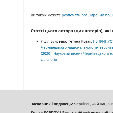
Ви також можете
розпочати розширений пошу
Статті цього автора (цих авторів), як
Лідія Букрєєва, Тетяна Козак,
НЕПРИПУС
Чернівецького національного університе
(2020): Науковий вісник Чернівецького 
філологія
Засновник і видавець:
Чернівецький націона
Код за ЄДРПОУ / Реєстраційний номер облі