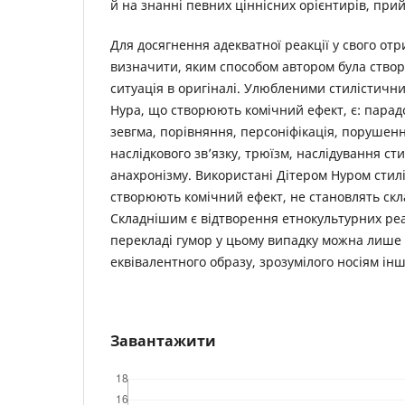
й на знанні певних ціннісних орієнтирів, прий
Для досягнення адекватної реакції у свого от
визначити, яким способом автором була створ
ситуація в оригіналі. Улюбленими стилістич
Нура, що створюють комічний ефект, є: парадо
зевгма, порівняння, персоніфікація, порушен
наслідкового зв’язку, трюїзм, наслідування ст
анахронізму. Використані Дітером Нуром стилі
створюють комічний ефект, не становлять скл
Складнішим є відтворення етнокультурних реа
перекладі гумор у цьому випадку можна лише
еквівалентного образу, зрозумілого носіям інш
Завантажити