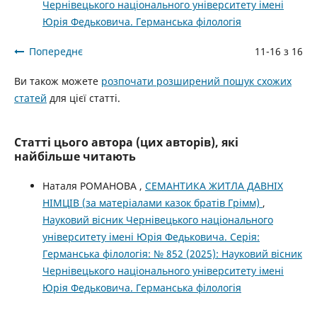
Чернівецького національного університету імені
Юрія Федьковича. Германська філологія
Попереднє
11-16 з 16
Ви також можете
розпочати розширений пошук схожих
статей
для цієї статті.
Статті цього автора (цих авторів), які
найбільше читають
Наталя РОМАНОВА ,
СЕМАНТИКА ЖИТЛА ДАВНІХ
НІМЦІВ (за матеріалами казок братів Грімм)
,
Науковий вісник Чернівецького національного
університету імені Юрія Федьковича. Серія:
Германська філологія: № 852 (2025): Науковий вісник
Чернівецького національного університету імені
Юрія Федьковича. Германська філологія