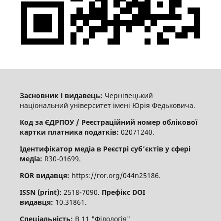
Засновник і видавець:
Чернівецький
національний університет імені Юрія Федьковича.
Код за ЄДРПОУ / Реєстраційний номер облікової
картки платника податків:
02071240.
Ідентифікатор медіа в Реєстрі суб’єктів у сфері
медіа:
R30-01699.
ROR видавця:
https://ror.org/044n25186.
ISSN (print):
2518-7090.
Префікс DOI
видавця:
10.31861.
Спеціальність:
В 11 "Філологія"