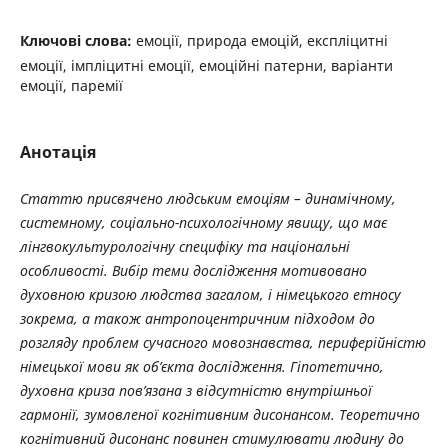
Ключові слова:
емоції, природа емоцій, експліцитні
емоції, імпліцитні емоції, емоційні патерни, варіанти
емоції, паремії
Анотація
Статтю
присвячено
людським
емоціям
–
динамічному
,
системному
,
соціально
-
психологічному
явищу
,
що
має
лінгвокультурологічну
специфіку
та
національні
особливості
.
Вибір
теми
дослідження
мотивовано
духовною
кризою
людства
загалом
,
і
німецького
етносу
зокрема
,
а
також
антропоцентричним
підходом
до
розгляду
проблем
сучасного
мовознавства
,
периферійністю
німецької
мови
як
об
’
єкта
дослідження
.
Гіпотетично
,
духовна
криза
пов
’
язана
з
відсутністю
внутрішньої
гармонії
,
зумовленої
когнітивним
дисонансом
.
Теоретично
когнітивний дисонанс повинен стимулювати людину до