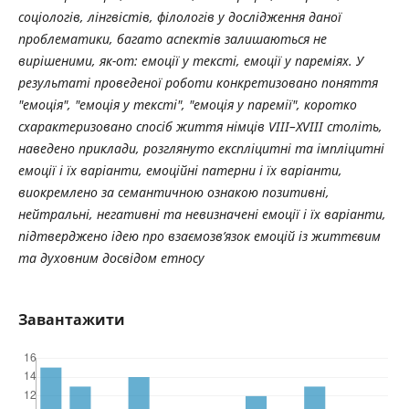
соціологів, лінгвістів, філологів у дослідження даної
проблематики, багато аспектів залишаються не
вирішеними, як-от: емоції у тексті, емоції у пареміях. У
результаті проведеної роботи конкретизовано поняття
"емоція", "емоція у тексті", "емоція у паремії", коротко
схарактеризовано спосіб життя німців VIII–XVIII століть,
наведено приклади, розглянуто експліцитні та імпліцитні
емоції і їх варіанти, емоційні патерни і їх варіанти,
виокремлено за семантичною ознакою позитивні,
нейтральні, негативні та невизначені емоції і їх варіанти,
підтверджено ідею про взаємозв’язок емоцій із життєвим
та духовним досвідом етносу
Завантажити