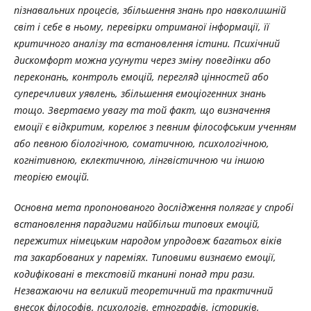
пізнавальних процесів, збільшення знань про навколишній
світ і себе в ньому, перевірки отриманої інформації, її
критичного аналізу та встановлення істини. Психічний
дискомфорт можна усунути через зміну поведінки або
переконань, контроль емоцій, перегляд цінностей або
суперечливих уявлень, збільшення емоціогенних знань
тощо. Звертаємо увагу та той факт, що визначення
емоції є відкритим, корелює з певним філософським ученням
або певною біологічною, соматичною, психологічною,
когнітивною, еклектичною, лінгвістичною чи іншою
теорією емоцій.
Основна мета пропонованого дослідження полягає у спробі
встановлення парадигми найбільш типових емоцій,
пережитих німецьким народом упродовж багатьох віків
та закарбованих у пареміях. Типовими визнаємо емоції,
кодифіковані в текстовій тканині понад три рази.
Незважаючи на великий теоретичний та практичний
внесок філософів, психологів, етнографів, істориків,