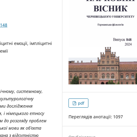
-148
іцитні емоції, імпліцитні
емії
ічному
,
системному
,
культурологічну
pdf
ми
дослідження
м
,
і
німецького
етносу
Переглядів анотації: 1097
ом
до
розгляду
проблем
ької
мови
як
об
’
єкта
зана
з
відсутністю