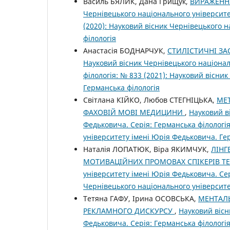
Василь БЯЛИК, Дана Грищук,
ВИРАЖЕННЯ
Чернівецького національного університе
(2020): Науковий вісник Чернівецького 
філологія
Анастасія БОДНАРЧУК,
СТИЛІСТИЧНІ ЗА
Науковий вісник Чернівецького націонал
філологія: № 833 (2021): Науковий вісни
Германська філологія
Світлана КІЙКО, Любов СТЕГНІЦЬКА,
МЕ
ФАХОВІЙ МОВІ МЕДИЦИНИ
,
Науковий в
Федьковича. Серія: Германська філологія
університету імені Юрія Федьковича. Ге
Наталія ЛОПАТЮК, Віра ЯКИМЧУК,
ЛІНГ
МОТИВАЦІЙНИХ ПРОМОВАХ СПІКЕРІВ TE
університету імені Юрія Федьковича. Сер
Чернівецького національного університе
Тетяна ГАФУ, Ірина ОСОВСЬКА,
МЕНТАЛ
РЕКЛАМНОГО ДИСКУРСУ
,
Науковий вісн
Федьковича. Серія: Германська філологія