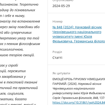
Опубліковано
дисонансом
.
Теоретично
2024-05-29
дину до пізнавальних
 і себе в ньому,
 аналізу та встановлення
Номер
ерез зміну поведінки або
№ 848 (2024): Науковий вісник
Чернівецького національного
ей або суперечливих
університету імені Юрія
 Звертаємо увагу та той
Федьковича. Германська філоло
ює з певним філософським
психологічною,
Розділ
іншою теорією емоцій.
Статті
ає у спробі
оцій, пережитих
Як цитувати
 закарбованих у
ЕМОЦІЇ КРІЗЬ ПРИЗМУ НІМЕЦЬКИ
ані в текстовій тканині
ПАРЕМІЙ. (2024).
Науковий вісник
етичний та практичний
Чернівецького національного
університету імені Юрія Федьковича
ків, соціологів,
Серія: Германська філологія
,
848
, 137
блематики, багато
https://doi.org/10.31861/gph2024.84
ції у тексті, емоції у