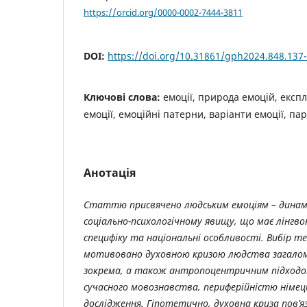
https://orcid.org/0000-0002-7444-3811
DOI:
https://doi.org/10.31861/gph2024.848.137
Ключові слова:
емоції, природа емоцій, експл
емоції, емоційні патерни, варіанти емоції, пар
Анотація
Статтю
присвячено
людським
емоціям
–
динам
соціально
-
психологічному
явищу
,
що
має
лінгво
специфіку
та
національні
особливості
.
Вибір
те
мотивовано
духовною
кризою
людства
загало
зокрема
,
а
також
антропоцентричним
підход
сучасного
мовознавства
,
периферійністю
німец
дослідження
.
Гіпотетично
,
духовна
криза
пов
’
я