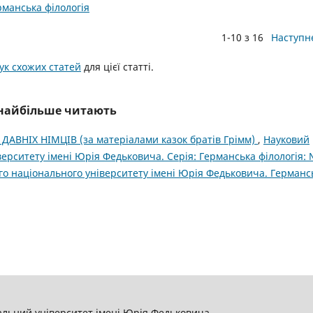
рманська філологія
1-10 з 16
Наступн
к схожих статей
для цієї статті.
і найбільше читають
АВНІХ НІМЦІВ (за матеріалами казок братів Грімм)
,
Науковий
верситету імені Юрія Федьковича. Серія: Германська філологія:
ого національного університету імені Юрія Федьковича. Германс
льний університет імені Юрія Федьковича.