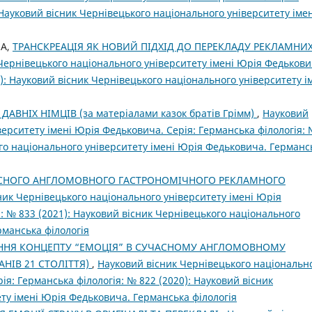
 Науковий вісник Чернівецького національного університету імен
НА,
ТРАНСКРЕАЦІЯ ЯК НОВИЙ ПІДХІД ДО ПЕРЕКЛАДУ РЕКЛАМНИ
Чернівецького національного університету імені Юрія Федькови
1): Науковий вісник Чернівецького національного університету і
АВНІХ НІМЦІВ (за матеріалами казок братів Грімм)
,
Науковий
верситету імені Юрія Федьковича. Серія: Германська філологія:
ого національного університету імені Юрія Федьковича. Германс
СНОГО АНГЛОМОВНОГО ГАСТРОНОМІЧНОГО РЕКЛАМНОГО
ник Чернівецького національного університету імені Юрія
: № 833 (2021): Науковий вісник Чернівецького національного
рманська філологія
ННЯ КОНЦЕПТУ “ЕМОЦІЯ” В СУЧАСНОМУ АНГЛОМОВНОМУ
АНІВ 21 СТОЛІТТЯ)
,
Науковий вісник Чернівецького національн
ія: Германська філологія: № 822 (2020): Науковий вісник
ту імені Юрія Федьковича. Германська філологія