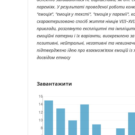
пареміях. У результаті проведеної роботи ко
"емоція", "емоція у тексті", "емоція у паремії", 
схарактеризовано спосіб життя німців VIII–XVI
приклади, розглянуто експліцитні та імпліцитні
емоційні патерни і їх варіанти, виокремлено 
позитивні, нейтральні, негативні та невизначен
підтверджено ідею про взаємозв’язок емоцій і
досвідом етносу
Завантажити