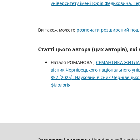
університету імені Юрія Федьковича. Ге
Ви також можете
розпочати розширений пошу
Статті цього автора (цих авторів), як
Наталя РОМАНОВА ,
СЕМАНТИКА ЖИТЛА Д
вісник Чернівецького національного уні
852 (2025): Науковий вісник Чернівецьк
філологія
Засновник і видавець:
Чернівецький націона