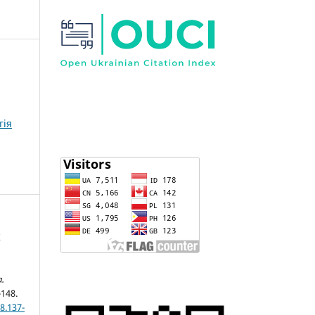
гія
Х
.
-148.
8.137-