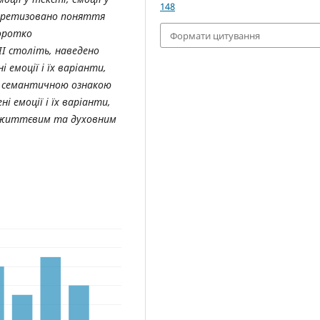
148
нкретизовано поняття
коротко
Формати цитування
II століть, наведено
 емоції і їх варіанти,
за семантичною ознакою
і емоції і їх варіанти,
з життєвим та духовним