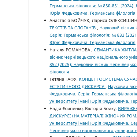
Германська філологія: № 850-851 (2024):
Юрія Федьковича. Германська філологія
Анастасія БОЙЧУК, Лариса ОЛЕКСИШИ
ТЕКСТІВ ТА СЛОГАНІВ
,
Науковий вісник 
Серія: Германська філологія: № 833 (202
Юрія Федьковича. Германська філологія
Наталя РОМАНОВА ,
СЕМАНТИКА ЖИТЛА Д
вісник Чернівецького національного уні
852 (2025): Науковий вісник Чернівецьк
філологія
Тетяна ГАФУ,
КОНЦЕПТОСИСТЕМА СУЧА
ЕСТЕТИЧНОГО ДИСКУРСУ
,
Науковий віс
Федьковича. Серія: Германська філологія
університету імені Юрія Федьковича. Ге
Надія Єсипенко, Вікторія Бойку,
ВИРАЖЕ
ДИСКУРСІ (НА МАТЕРІАЛІ ЖІНОЧИХ РОМ
університету імені Юрія Федьковича. Сер
Чернівецького національного університе