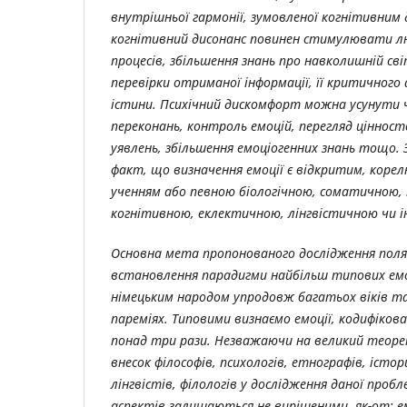
внутрішньої
гармонії
,
зумовленої
когнітивним
когнітивний дисонанс повинен стимулювати лю
процесів, збільшення знань про навколишній світ
перевірки отриманої інформації, її критичного
істини. Психічний дискомфорт можна усунути ч
переконань, контроль емоцій, перегляд цінност
уявлень, збільшення емоціогенних знань тощо.
факт, що визначення емоції є відкритим, корел
ученням або певною біологічною, соматичною, 
когнітивною, еклектичною, лінгвістичною чи 
Основна мета пропонованого дослідження поляг
встановлення парадигми найбільш типових ем
німецьким народом упродовж багатьох віків та
пареміях. Типовими визнаємо емоції, кодифіков
понад три рази. Незважаючи на великий теор
внесок філософів, психологів, етнографів, істори
лінгвістів, філологів у дослідження даної про
аспектів залишаються не вирішеними, як-от: емо