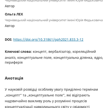
Чернівецький національний університет імені Юрія Федьковича
Автор
Ольга ЛЕХ
Чернівецький національний університет імені Юрія Федьковича
Автор
DOI:
https://doi.org/10.31861/gph2021.833.3-12
Ключові слова:
концепт, вербалізатор, кореляційний
аналіз, концептуальне поле, концептуальна ділянка, ядро,
периферія
Анотація
У науковій розвідці особливу увагу приділено термінам
„концепт“ та „концептуальне поле“, які відіграють
надзвичайно важливу роль у розумінні процесів
концептуалізації навколишнього світу у свідомості