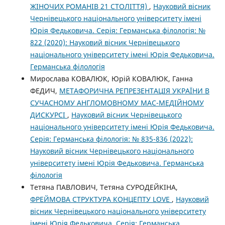
ЖІНОЧИХ РОМАНІВ 21 СТОЛІТТЯ)
,
Науковий вісник
Чернівецького національного університету імені
Юрія Федьковича. Серія: Германська філологія: №
822 (2020): Науковий вісник Чернівецького
національного університету імені Юрія Федьковича.
Германська філологія
Мирослава КОВАЛЮК, Юрій КОВАЛЮК, Ганна
ФЕДИЧ,
МЕТАФОРИЧНА РЕПРЕЗЕНТАЦІЯ УКРАЇНИ В
СУЧАСНОМУ АНГЛОМОВНОМУ МАС-МЕДІЙНОМУ
ДИСКУРСІ
,
Науковий вісник Чернівецького
національного університету імені Юрія Федьковича.
Серія: Германська філологія: № 835-836 (2022):
Науковий вісник Чернівецького національного
університету імені Юрія Федьковича. Германська
філологія
Тетяна ПАВЛОВИЧ, Тетяна СУРОДЕЙКІНА,
ФРЕЙМОВА СТРУКТУРА КОНЦЕПТУ LOVE
,
Науковий
вісник Чернівецького національного університету
імені Юрія Федьковича. Серія: Германська