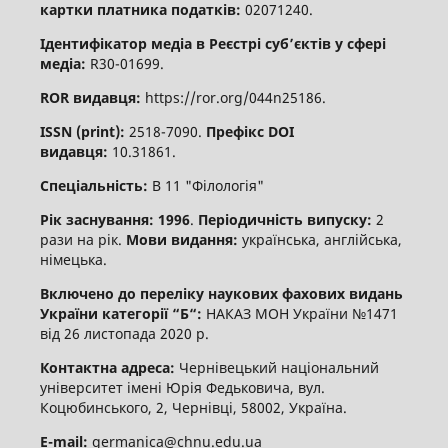
картки платника податків:
02071240.
Ідентифікатор медіа в Реєстрі суб’єктів у сфері
медіа:
R30-01699.
ROR видавця:
https://ror.org/044n25186.
ISSN (print):
2518-7090.
Префікс DOI
видавця:
10.31861.
Спеціальність:
В 11 "Філологія"
Рік заснування: 1996
.
Періодичність випуску:
2
рази на рік.
Мови видання:
українська, англійська,
німецька.
Включено до переліку наукових фахових видань
України категорії “Б“:
НАКАЗ МОН України №1471
від 26 листопада 2020 р.
Контактна адреса:
Чернівецький національний
університет імені Юрія Федьковича, вул.
Коцюбинського, 2, Чернівці, 58002, Україна.
E-mail:
germanica@chnu.edu.ua