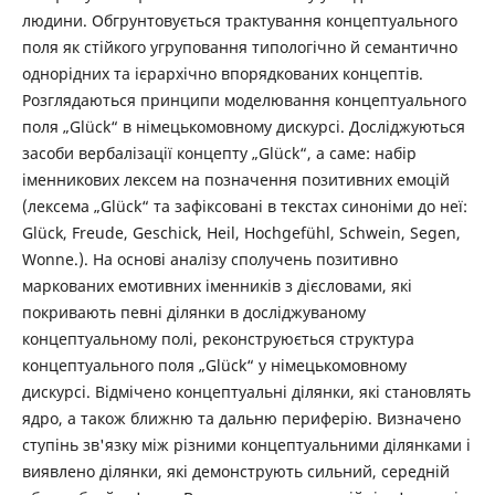
людини. Обгрунтовується трактування концептуального
поля як стійкого угруповання типологічно й семантично
однорідних та ієрархічно впорядкованих концептів.
Розглядаються принципи моделювання концептуального
поля „Glück“ в німецькомовному дискурсі. Досліджуються
засоби вербалізації концепту „Glück“, а саме: набір
іменникових лексем на позначення позитивних емоцій
(лексема „Glück“ та зафіксовані в текстах синоніми до неї:
Glück, Freude, Geschick, Heil, Hochgefühl, Schwein, Segen,
Wonne.). На основі аналізу сполучень позитивно
маркованих емотивних іменників з дієсловами, які
покривають певні ділянки в досліджуваному
концептуальному полі, реконструюється структура
концептуального поля „Glück“ у німецькомовному
дискурсі. Відмічено концептуальні ділянки, які становлять
ядро, а також ближню та дальню периферію. Визначено
ступінь зв'язку між різними концептуальними ділянками і
виявлено ділянки, які демонструють сильний, середній