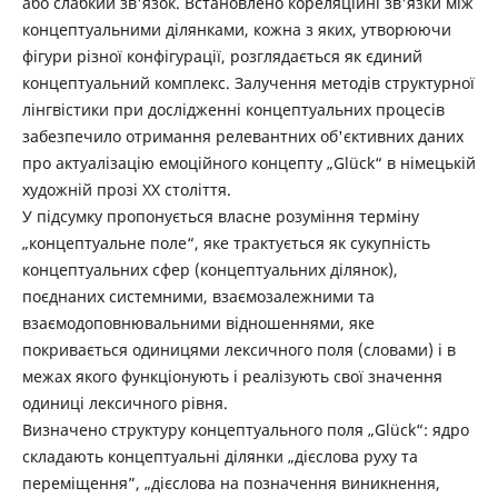
або слабкий зв'язок. Встановлено кореляційні зв'язки між
концептуальними ділянками, кожна з яких, утворюючи
фігури різної конфігурації, розглядається як єдиний
концептуальний комплекс. Залучення методів структурної
лінгвістики при дослідженні концептуальних процесів
забезпечило отримання релевантних об'єктивних даних
про актуалізацію емоційного концепту „Glück“ в німецькій
художній прозі ХХ століття.
У підсумку пропонується власне розуміння терміну
„концептуальне поле“, яке трактується як сукупність
концептуальних сфер (концептуальних ділянок),
поєднаних системними, взаємозалежними та
взаємодоповнювальними відношеннями, яке
покривається одиницями лексичного поля (словами) і в
межах якого функціонують і реалізують свої значення
одиниці лексичного рівня.
Визначено структуру концептуального поля „Glück“: ядро
складають концептуальні ділянки „дієслова руху та
переміщення”, „дієслова на позначення виникнення,