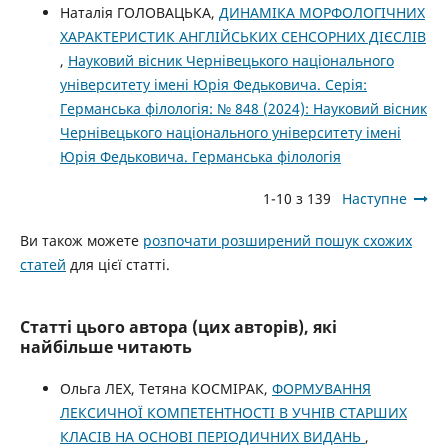
Наталія ГОЛОВАЦЬКА,
ДИНАМІКА МОРФОЛОГІЧНИХ
ХАРАКТЕРИСТИК АНГЛІЙСЬКИХ СЕНСОРНИХ ДІЄСЛІВ
,
Науковий вісник Чернівецького національного
університету імені Юрія Федьковича. Серія:
Германська філологія: № 848 (2024): Науковий вісник
Чернівецького національного університету імені
Юрія Федьковича. Германська філологія
1-10 з 139
Наступне
Ви також можете
розпочати розширений пошук схожих
статей
для цієї статті.
Статті цього автора (цих авторів), які
найбільше читають
Ольга ЛЕХ, Тетяна КОСМІРАК,
ФОРМУВАННЯ
ЛЕКСИЧНОЇ КОМПЕТЕНТНОСТІ В УЧНІВ СТАРШИХ
КЛАСІВ НА ОСНОВІ ПЕРІОДИЧНИХ ВИДАНЬ
,