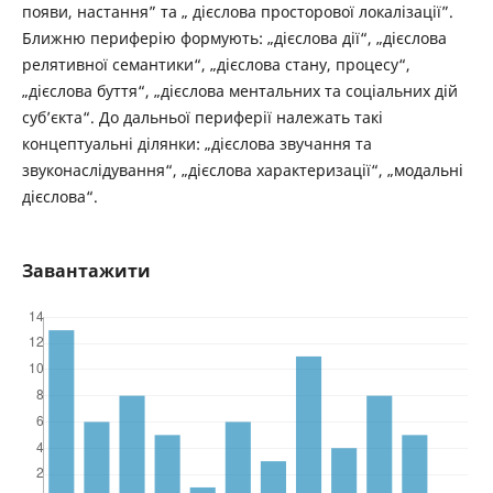
появи, настання” та „ дієслова просторової локалізації”.
Ближню периферію формують: „дієслова дії“, „дієслова
релятивної семантики“, „дієслова стану, процесу“,
„дієслова буття“, „дієслова ментальних та соціальних дій
суб’єкта“. До дальньої периферії належать такі
концептуальні ділянки: „дієслова звучання та
звуконаслідування“, „дієслова характеризації“, „модальні
дієслова“.
Завантажити