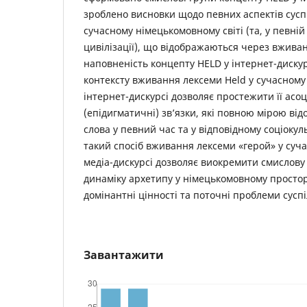
зроблено висновки щодо певних аспектів сусп
сучасному німецькомовному світі (та, у певній 
цивілізації), що відображаються через вжива
наповненість концепту HELD у інтернет-диску
контексту вживання лексеми Held у сучасном
інтернет-дискурсі дозволяє простежити її асо
(епідигматичні) зв’язки, які повною мірою в
слова у певний час та у відповідному соціокул
такий спосіб вживання лексеми «герой» у су
медіа-дискурсі дозволяє виокремити смислову
динаміку архетипу у німецькомовному простор
домінантні цінності та поточні проблеми суспі
Завантажити