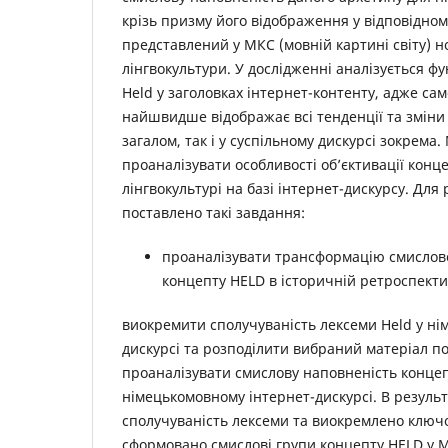
крізь призму його відображення у відповідном
представлений у МКС (мовній картині світу) но
лінгвокультури. У дослідженні аналізується ф
Held у заголовках інтернет-контенту, адже са
найшвидше відображає всі тенденції та зміни я
загалом, так і у суспільному дискурсі зокрема
проаналізувати особливості об’єктивації конц
лінгвокультурі на базі інтернет-дискурсу. Для 
поставлено такі завдання:
проаналізувати трансформацію смислов
концепту HELD в історичній ретроспекти
виокремити сполучуваність лексеми Held у ні
дискурсі та розподілити вибраний матеріал по
проаналізувати смислову наповненість концеп
німецькомовному інтернет-дискурсі. В резуль
сполучуваність лексеми та виокремлено ключо
сформовано смислові групи концепту HELD у М