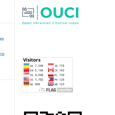
ник
гія