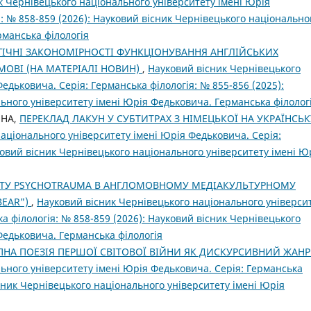
к Чернівецького національного університету імені Юрія
: № 858-859 (2026): Науковий вісник Чернівецького національно
рманська філологія
ГІЧНІ ЗАКОНОМІРНОСТІ ФУНКЦІОНУВАННЯ АНГЛІЙСЬКИХ
МОВІ (НА МАТЕРІАЛІ НОВИН)
,
Науковий вісник Чернівецького
едьковича. Серія: Германська філологія: № 855-856 (2025):
ьного університету імені Юрія Федьковича. Германська філолог
ИНА,
ПЕРЕКЛАД ЛАКУН У СУБТИТРАХ З НІМЕЦЬКОЇ НА УКРАЇНСЬК
аціонального університету імені Юрія Федьковича. Серія:
ковий вісник Чернівецького національного університету імені Ю
ПТУ PSYCHOTRAUMA В АНГЛОМОВНОМУ МЕДІАКУЛЬТУРНОМУ
BEAR")
,
Науковий вісник Чернівецького національного універси
а філологія: № 858-859 (2026): Науковий вісник Чернівецького
Федьковича. Германська філологія
ПНА ПОЕЗІЯ ПЕРШОЇ СВІТОВОЇ ВІЙНИ ЯК ДИСКУРСИВНИЙ ЖАН
ьного університету імені Юрія Федьковича. Серія: Германська
існик Чернівецького національного університету імені Юрія