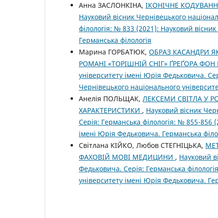
Анна ЗАСЛОНКІНА,
ІКОНІЧНЕ КОДУВАНН
Науковий вісник Чернівецького націонал
філологія: № 833 (2021): Науковий вісни
Германська філологія
Марина ГОРБАТЮК,
ОБРАЗ КАСАНДРИ ЯК
РОМАНІ «ТОРІШНІЙ СНІГ» ҐРЕҐОРА ФОН
університету імені Юрія Федьковича. Сер
Чернівецького національного університе
Анелія ПОЛЬЩАК,
ЛЕКСЕМИ СВІТЛА У РО
ХАРАКТЕРИСТИКИ
,
Науковий вісник Чер
Серія: Германська філологія: № 855-856 
імені Юрія Федьковича. Германська філо
Світлана КІЙКО, Любов СТЕГНІЦЬКА,
МЕ
ФАХОВІЙ МОВІ МЕДИЦИНИ
,
Науковий в
Федьковича. Серія: Германська філологія
університету імені Юрія Федьковича. Ге