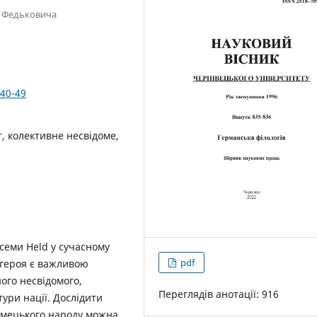
я Федьковича
.40-49
т, колективне несвідоме,
семи Held у сучасному
pdf
 героя є важливою
ного несвідомого,
Переглядів анотації: 916
тури нації. Дослідити
німецького народу можна