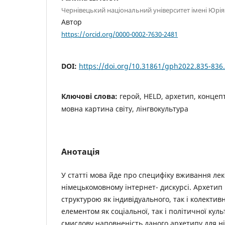
Чернівецький національний університет імені Юрі
Автор
https://orcid.org/0000-0002-7630-2481
DOI:
https://doi.org/10.31861/gph2022.835-836
Ключові слова:
герой, HELD, архетип, концеп
мовна картина світу, лінгвокультура
Анотація
У статті мова йде про специфіку вживання лек
німецькомовному інтернет- дискурсі. Архетип
структурою як індивідуального, так і колектив
елементом як соціальної, так і політичної куль
смислову наповненість даного архетипу для 