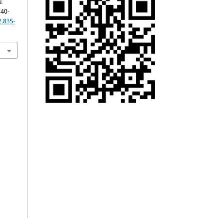
.
 40-
.835-