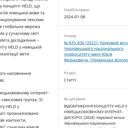
у концепті HELD, що
Опубліковано
сіїв німецької мови та
2024-01-08
ункціонування лексеми
ме глобальна мережа
к у сучасному світі
Номер
. Мета дослідження –
№ 835-836 (2022): Науковий віс
епту HELD у німецькій
Чернівецького національного
реалізації мети
університету імені Юрія
Федьковича. Германська філоло
Розділ
ого наповнення
Статті
ві;
мецькомовному інтернет-
Як цитувати
 смислових групах; 3)
ВІДОБРАЖЕННЯ КОНЦЕПТУ HELD У
ту HELD у
НІМЕЦЬКОМОВНОМУ ІНТЕРНЕТ-
таті проаналізовано
ДИСКУРСІ. (2024).
Науковий вісник
ві контексти,
Чернівецького національного
КС сучасних німців,