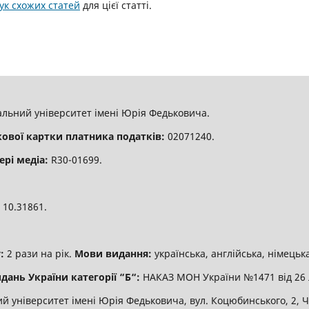
к схожих статей
для цієї статті.
льний університет імені Юрія Федьковича.
кової картки платника податків:
02071240.
ері медіа:
R30-01699.
:
10.31861.
:
2 рази на рік.
Мови видання:
українська, англійська, німецька
дань України категорії “Б“:
НАКАЗ МОН України №1471 від 26 
 університет імені Юрія Федьковича, вул. Коцюбинського, 2, Че