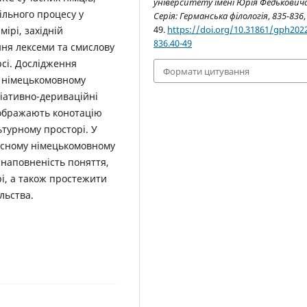
університету імені Юрія Федьковича
ільного процесу у
Серія: Германська філологія
,
835-836
,
49.
https://doi.org/10.31861/gph2022
мірі, західній
836.40-49
ння лексеми та смислову
рсі. Дослідження
Формати цитування
у німецькомовному
ціативно-дериваційні
ідображають конотацію
ьтурному просторі. У
часному німецькомовному
 наповненість поняття,
і, а також простежити
льства.