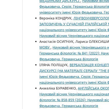
МЕДІЙНОМУ ДИСКУРСІ
,
Науковий вісни
Федьковича. Серія: Германська філологія
університету імені Юрія Федьковича. Ге
Вероніка КОНДРУК,
ЛІНГВОУНІВЕРСОЛО
ЗАПОЗИЧЕНЬ У СУЧАСНІЙ ІТАЛІЙСЬКІЙ 
національного університету імені Юрія Ф
Науковий вісник Чернівецького націонал
Анастасія ОСИПЧУК, Лариса ОЛЕКСИШ
МОВУ
,
Науковий вісник Чернівецького н
Германська філологія: № 841 (2022): Нау
Федьковича. Германська філологія
ІЛЯНА ПОЛІЩУК,
ВЕРБАЛІЗАЦІЯ КОНЦЕ
ДИСКУРСІ (НА МАТЕРІАЛІ СЕРІАЛУ "THE 
імені Юрія Федьковича. Серія: Германськ
національного університету імені Юрія 
Анжеліка БУРАВЕНКО,
АНГЛІЙСЬКА ОКО
Науковий вісник Чернівецького націонал
філологія: № 858-859 (2026): Науковий в
Федьковича. Германська філологія