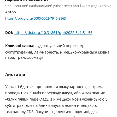
Чернівецький національний університет імені Юрія Федьковича
Автор
https://orcid.org/0000-0002-7946-3563
DOI:
https://doi.org/10.31861/gph2022.841.51-56
Ключові слова:
аудіовізуальний переклад,
субтитрування, лакунарність, німецько-українська мовна
пара, трансформації
Анотація
У статті йдеться про поняття «лакунарності», зокрема
проводиться аналіз перекладу лакун, або ж так званих
«білих плям» перекладу, з німецької мови українською у
субтитрах телевізійних випусків новин німецького
телеканалу ZDF. Лакуни – це лексичні одиниці, для