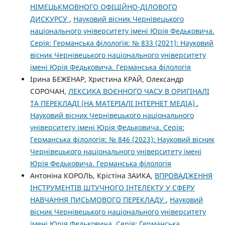
НІМЕЦЬКМОВНОГО ОФІЦІЙНО-ДІЛОВОГО
ДИСКУРСУ
,
Науковий вісник Чернівецького
національного університету імені Юрія Федьковича.
Серія: Германська філологія: № 833 (2021): Науковий
вісник Чернівецького національного університету
імені Юрія Федьковича. Германська філологія
Ірина БЕЖЕНАР, Христина КРАЙ, Олександр
СОРОЧАН,
ЛЕКСИКА ВОЄННОГО ЧАСУ В ОРИГІНАЛІ
ТА ПЕРЕКЛАДІ (НА МАТЕРІАЛІ ІНТЕРНЕТ МЕДІА)
,
Науковий вісник Чернівецького національного
університету імені Юрія Федьковича. Серія:
Германська філологія: № 846 (2023): Науковий вісник
Чернівецького національного університету імені
Юрія Федьковича. Германська філологія
Антоніна КОРОЛЬ, Крістіна ЗАИКА,
ВПРОВАДЖЕННЯ
ІНСТРУМЕНТІВ ШТУЧНОГО ІНТЕЛЕКТУ У СФЕРУ
НАВЧАННЯ ПИСЬМОВОГО ПЕРЕКЛАДУ
,
Науковий
вісник Чернівецького національного університету
імені Юрія Федьковича. Серія: Германська