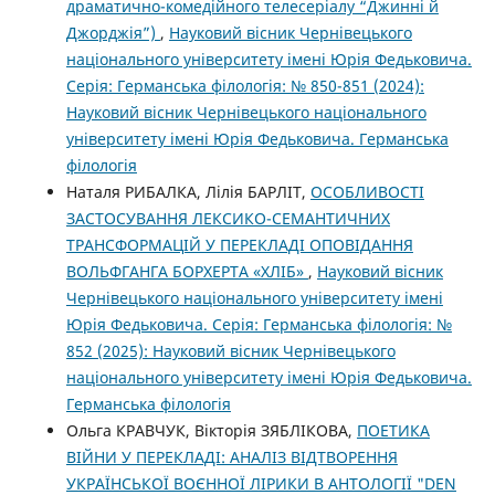
драматично-комедійного телесеріалу “Джинні й
Джорджія”)
,
Науковий вісник Чернівецького
національного університету імені Юрія Федьковича.
Серія: Германська філологія: № 850-851 (2024):
Науковий вісник Чернівецького національного
університету імені Юрія Федьковича. Германська
філологія
Наталя РИБАЛКА, Лілія БАРЛІТ,
ОСОБЛИВОСТІ
ЗАСТОСУВАННЯ ЛЕКСИКО-СЕМАНТИЧНИХ
ТРАНСФОРМАЦІЙ У ПЕРЕКЛАДІ ОПОВІДАННЯ
ВОЛЬФГАНГА БОРХЕРТА «ХЛІБ»
,
Науковий вісник
Чернівецького національного університету імені
Юрія Федьковича. Серія: Германська філологія: №
852 (2025): Науковий вісник Чернівецького
національного університету імені Юрія Федьковича.
Германська філологія
Ольга КРАВЧУК, Вікторія ЗЯБЛІКОВА,
ПОЕТИКА
ВІЙНИ У ПЕРЕКЛАДІ: АНАЛІЗ ВІДТВОРЕННЯ
УКРАЇНСЬКОЇ ВОЄННОЇ ЛІРИКИ В АНТОЛОГІЇ "DEN