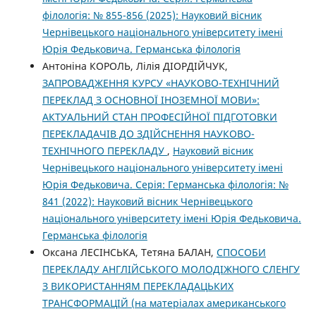
філологія: № 855-856 (2025): Науковий вісник
Чернівецького національного університету імені
Юрія Федьковича. Германська філологія
Антоніна КОРОЛЬ, Лілія ДІОРДІЙЧУК,
ЗАПРОВАДЖЕННЯ КУРСУ «НАУКОВО-ТЕХНІЧНИЙ
ПЕРЕКЛАД З ОСНОВНОЇ ІНОЗЕМНОЇ МОВИ»:
АКТУАЛЬНИЙ СТАН ПРОФЕСІЙНОЇ ПІДГОТОВКИ
ПЕРЕКЛАДАЧІВ ДО ЗДІЙСНЕННЯ НАУКОВО-
ТЕХНІЧНОГО ПЕРЕКЛАДУ
,
Науковий вісник
Чернівецького національного університету імені
Юрія Федьковича. Серія: Германська філологія: №
841 (2022): Науковий вісник Чернівецького
національного університету імені Юрія Федьковича.
Германська філологія
Оксана ЛЕСІНСЬКА, Тетяна БАЛАН,
СПОСОБИ
ПЕРЕКЛАДУ АНГЛІЙСЬКОГО МОЛОДІЖНОГО СЛЕНГУ
З ВИКОРИСТАННЯМ ПЕРЕКЛАДАЦЬКИХ
ТРАНСФОРМАЦІЙ (на матеріалах американського