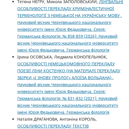
Тетяна НЕГРУ, Микола ЗАПОЛОВСЬКИЙ,
ЛІНГВАЛЬНІ
ОСОБЛИВОСТІ ПЕРЕКЛАДУ КРИМІНАЛІСТИЧНОЇ
ТЕРМІНОЛОГІЇ З НІМЕЦЬКОЇ НА УКРАЇНСЬКУ МОВУ
,
Науковий вісник Чернівецького національного
університету імені Юрія Федьковича. Серія:
Германська філологія: № 858-859 (2026): Науковий
вісник Чернівецького національного університету
імені Юрія Федьковича. Германська філологія
Ірина ОСОВСЬКА, Людмила КОНОПЕЛЬНЮК,
ОСОБЛИВОСТІ НІМЕЦЬКОМОВНОГО ПЕРЕКЛАДУ
ПОЕЗІЇ ЛІНИ КОСТЕНКО (НА МАТЕРІАЛІ ПЕРЕКЛАДУ
ЗБІРКИ «І ЗНОВУ ПРОЛОГ» АЛОЇЗА ВОЛЬДАНА)
,
Науковий вісник Чернівецького національного
університету імені Юрія Федьковича. Серія:
Германська філологія: № 831-832 (2021): Науковий
вісник Чернівецького національного університету
імені Юрія Федьковича. Германська філологія
Наталія ДРАГАНОВА, Антоніна КОРОЛЬ,
ОСОБЛИВОСТІ ПЕРЕКЛАДУ ТЕКСТІВ