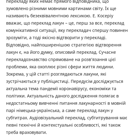
перекладу яких немає прямого відповідника, що
зумовлено різними мовними картинами світу. Їх ще
називають безеквівалентною лексикою. Е. Косеріу
вважає, що переклад лакун – це, перш за все, переклад
комунікативної ситуації, яку перекладач спершу повинен
зрозуміти, а тоді якісно відтворити у перекладі.
Відповідно, найпоширенішою стратегією відтворення
лакун є, на його думку, описовий переклад. Сучасне
перекладознавство спрямоване на розв’язання цієї
проблеми, яка охоплює різні сфери життя людини.
Зокрема, у цій статті розглядаються лакуни, які
зустрічаються у публіцистиці. Передусім досліджується
актуальна тема пандемії коронавірусу, економіки та
політики. Актуальність даного дослідження полягає в
недостатньому вивченні питання лакунарності в мовній
парі німецька-українська, а саме переклад лакун у
субтитрах. Аудіовізуальний переклад, субтитрування має
певні технічні й контекстуальні особливості, які також
треба враховувати.