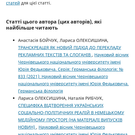
статей
для цієї статті.
Статті цього автора (цих авторів), які
найбільше читають
Анастасія БОЙЧУК, Лариса ОЛЕКСИШИНА,
ТРАНСКРЕАЦІЯ ЯК НОВИЙ ПІДХІД ДО ПЕРЕКЛАДУ
РЕКЛАМНИХ ТЕКСТІВ ТА СЛОГАНІВ
,
Науковий вісник
Чернівецького національного університету імені
Юрія Федьковича. Серія: Германська філологія: №
833 (2021): Науковий вісник Чернівецького
національного університету імені Юрія Федьковича.
Германська філологія
Лариса ОЛЕКСИШИНА, Наталія РИБЧУК,
СПЕЦИФІКА ВІДТВОРЕННЯ УКРАЇНСЬКИХ
СОЦІАЛЬНО-ПОЛІТИЧНИХ РЕАЛІЙ В НІМЕЦЬКОМУ
МЕДІЙНОМУ ПРОСТОРІ (НА МАТЕРІАЛІ ВИПУСКІВ
НОВИН)
,
Науковий вісник Чернівецького
національного університету імені Юрія Федьковича.