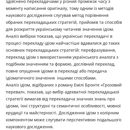
здійснено перекладачами у різний проміжок часу з
моменту написання оригіналу, тому одним із методів
наукового дослідження слугував метод порівняння
обраних перекладацьких стратегій, прийомів та способів
для розкриття українському читачеві значення ідіом.
Аналіз вибірки показав, що українські перекладачі в
процесі перекладу ідіом найчастіше вдавалися до таких
основних перекладацьких стратегій: перефразування,
переклад ідіом з використанням українського аналога з
подібним значенням та формою, дослівний переклад,
повне опущення ідіоми в перекладі або передача
ідіоматичного значення іншими способами.
Аналіз ідіом, відібраних з роману Емілі Бронте «Грозовий
перевал», показав, що вибір адекватної перекладацької
стратегії вимагав від перекладача значних знань про
ідіоми, їхні структурні та семантичні особливості, мовної
ерудиції та майстерності. Дослідження ідіом з колірним
компонентом може слугувати перспективою подальшого
наукового дослідження.