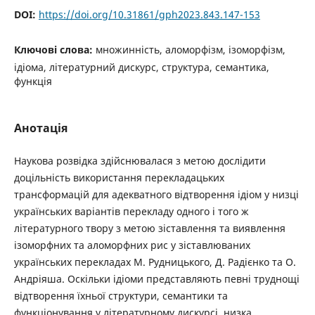
DOI:
https://doi.org/10.31861/gph2023.843.147-153
Ключові слова:
множинність, аломорфізм, ізоморфізм,
ідіома, літературний дискурс, структура, семантика,
функція
Анотація
Наукова розвідка здійснювалася з метою дослідити
доцільність використання перекладацьких
трансформацій для адекватного відтворення ідіом у низці
українських варіантів перекладу одного і того ж
літературного твору з метою зіставлення та виявлення
ізоморфних та аломорфних рис у зіставлюваних
українських перекладах М. Рудницького, Д. Радієнко та О.
Андріяша. Оскільки ідіоми представляють певні труднощі
відтворення їхньої структури, семантики та
функціонування у літературному дискурсі, низка