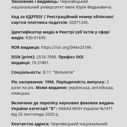
Засновник і видавець:
Чернівецький
національний університет імені Юрія Федьковича.
Код за ЄДРПОУ / Реєстраційний номер облікової
картки платника податків:
02071240.
Ідентифікатор медіа в Реєстрі суб’єктів у сфері
медіа:
R30-01699.
ROR видавця:
https://ror.org/044n25186.
ISSN (print):
2518-7090.
Префікс DOI
видавця:
10.31861.
Спеціальність:
В 11 "Філологія"
Рік заснування: 1996
.
Періодичність випуску:
2
рази на рік.
Мови видання:
українська, англійська,
німецька.
Включено до переліку наукових фахових видань
України категорії “Б“:
НАКАЗ МОН України №1471
від 26 листопада 2020 р.
Контактна адреса:
Чернівецький національний