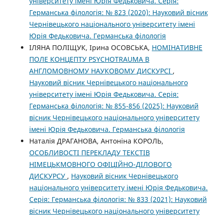
університету імені Юрія Федьковича. Серія:
Германська філологія: № 823 (2020): Науковий вісник
Чернівецького національного університету імені
Юрія Федьковича. Германська філологія
ІЛЯНА ПОЛІЩУК, Ірина ОСОВСЬКА,
НОМІНАТИВНЕ
ПОЛЕ КОНЦЕПТУ PSYCHOTRAUMA В
АНГЛОМОВНОМУ НАУКОВОМУ ДИСКУРСІ
,
Науковий вісник Чернівецького національного
університету імені Юрія Федьковича. Серія:
Германська філологія: № 855-856 (2025): Науковий
вісник Чернівецького національного університету
імені Юрія Федьковича. Германська філологія
Наталія ДРАГАНОВА, Антоніна КОРОЛЬ,
ОСОБЛИВОСТІ ПЕРЕКЛАДУ ТЕКСТІВ
НІМЕЦЬКМОВНОГО ОФІЦІЙНО-ДІЛОВОГО
ДИСКУРСУ
,
Науковий вісник Чернівецького
національного університету імені Юрія Федьковича.
Серія: Германська філологія: № 833 (2021): Науковий
вісник Чернівецького національного університету