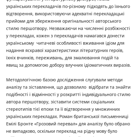
українських перекладачів по-різному підходять до їхнього
відтворення, використовуючи адекватні перекладацькі
прийоми для збереження оригінальності авторського
стилю першотвору. Незважаючи на численні розбіжності
у перекладах, кожен з перекладачів намагався донести
українському читачеві особливості вживання ідіом для
надання яскравої характеристики літературних героїв,
їхніх вчинків, переживань, для змалювання подій та
явищ за допомогою добору влучних ідіоматичних виразів.
Методологічною базою дослідження слугували методи
аналізу та зіставлення, що дозволило відібрати та знайти
подібності і відмінності у розкритті індивідуального стилю
автора першотвору, зіставити системи соціальних
стереотипів тієї епохи та її відтворення у множинних
українських перекладах. Роман британської письменниці
Емілі Бронте «Грозовий перевал» для аналізу було обрано
не випадково, оскільки переклад на рідну мову було