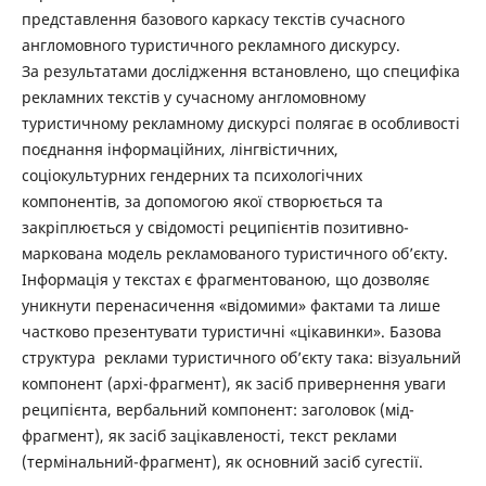
представлення базового каркасу текстів сучасного
англомовного туристичного рекламного дискурсу.
За результатами дослідження встановлено, що специфіка
рекламних текстів у сучасному англомовному
туристичному рекламному дискурсі полягає в особливості
поєднання інформаційних, лінгвістичних,
соціокультурних гендерних та психологічних
компонентів, за допомогою якої створюється та
закріплюється у свідомості реципієнтів позитивно-
маркована модель рекламованого туристичного об’єкту.
Інформація у текстах є фрагментованою, що дозволяє
уникнути перенасичення «відомими» фактами та лише
частково презентувати туристичні «цікавинки». Базова
структура реклами туристичного об’єкту така: візуальний
компонент (архі-фрагмент), як засіб привернення уваги
реципієнта, вербальний компонент: заголовок (мід-
фрагмент), як засіб зацікавленості, текст реклами
(термінальний-фрагмент), як основний засіб сугестії.