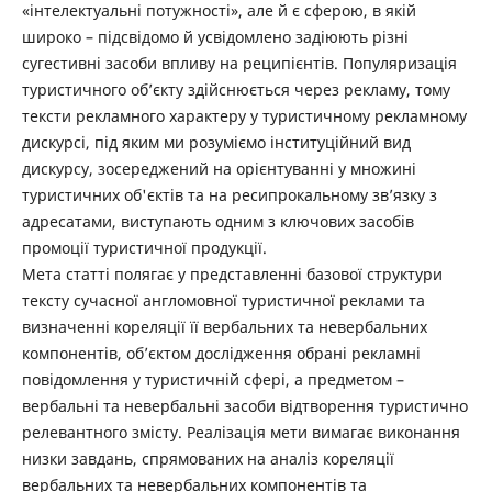
«інтелектуальні потужності», але й є сферою, в якій
широко – підсвідомо й усвідомлено задіюють різні
сугестивні засоби впливу на реципієнтів. Популяризація
туристичного об’єкту здійснюється через рекламу, тому
тексти рекламного характеру у туристичному рекламному
дискурсі, під яким ми розуміємо інституційний вид
дискурсу, зосереджений на орієнтуванні у множині
туристичних об'єктів та на ресипрокальному зв’язку з
адресатами, виступають одним з ключових засобів
промоції туристичної продукції.
Мета статті полягає у представленні базової структури
тексту сучасної англомовної туристичної реклами та
визначенні кореляції її вербальних та невербальних
компонентів, об’єктом дослідження обрані рекламні
повідомлення у туристичній сфері, а предметом –
вербальні та невербальні засоби відтворення туристично
релевантного змісту. Реалізація мети вимагає виконання
низки завдань, спрямованих на аналіз кореляції
вербальних та невербальних компонентів та