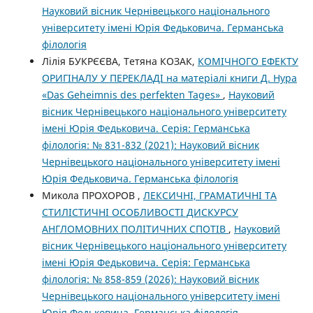
Науковий вісник Чернівецького національного
університету імені Юрія Федьковича. Германська
філологія
Лілія БУКРЄЄВА, Тетяна КОЗАК,
КОМІЧНОГО ЕФЕКТУ
ОРИГІНАЛУ У ПЕРЕКЛАДІ на матеріалі книги Д. Нура
«Das Geheimnis des perfekten Tages»
,
Науковий
вісник Чернівецького національного університету
імені Юрія Федьковича. Серія: Германська
філологія: № 831-832 (2021): Науковий вісник
Чернівецького національного університету імені
Юрія Федьковича. Германська філологія
Микола ПРОХОРОВ ,
ЛЕКСИЧНІ, ГРАМАТИЧНІ ТА
СТИЛІСТИЧНІ ОСОБЛИВОСТІ ДИСКУРСУ
АНГЛОМОВНИХ ПОЛІТИЧНИХ СПОТІВ
,
Науковий
вісник Чернівецького національного університету
імені Юрія Федьковича. Серія: Германська
філологія: № 858-859 (2026): Науковий вісник
Чернівецького національного університету імені
Юрія Федьковича. Германська філологія