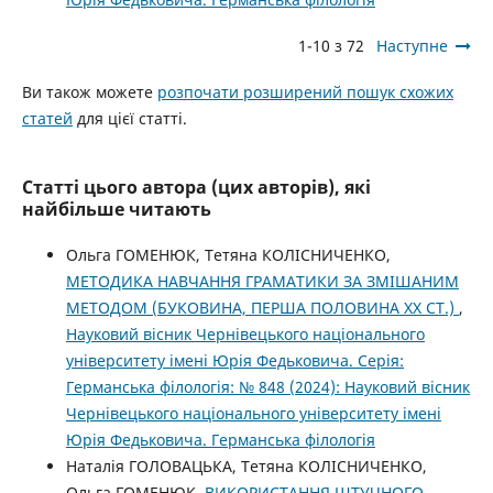
1-10 з 72
Наступне
Ви також можете
розпочати розширений пошук схожих
статей
для цієї статті.
Статті цього автора (цих авторів), які
найбільше читають
Ольга ГОМЕНЮК, Тетяна КОЛІСНИЧЕНКО,
МЕТОДИКА НАВЧАННЯ ГРАМАТИКИ ЗА ЗМІШАНИМ
МЕТОДОМ (БУКОВИНА, ПЕРША ПОЛОВИНА ХХ СТ.)
,
Науковий вісник Чернівецького національного
університету імені Юрія Федьковича. Серія:
Германська філологія: № 848 (2024): Науковий вісник
Чернівецького національного університету імені
Юрія Федьковича. Германська філологія
Наталія ГОЛОВАЦЬКА, Тетяна КОЛІСНИЧЕНКО,
Ольга ГОМЕНЮК,
ВИКОРИСТАННЯ ШТУЧНОГО