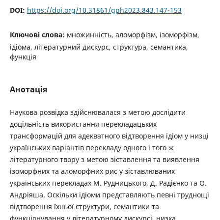
DOI:
https://doi.org/10.31861/gph2023.843.147-153
Ключові слова:
множинність, аломорфізм, ізоморфізм,
ідіома, літературний дискурс, структура, семантика,
функція
Анотація
Наукова розвідка здійснювалася з метою дослідити
доцільність використання перекладацьких
трансформацій для адекватного відтворення ідіом у низці
українських варіантів перекладу одного і того ж
літературного твору з метою зіставлення та виявлення
ізоморфних та аломорфних рис у зіставлюваних
українських перекладах М. Рудницького, Д. Радієнко та О.
Андріяша. Оскільки ідіоми представляють певні труднощі
відтворення їхньої структури, семантики та
функціонування у літературному дискурсі, низка