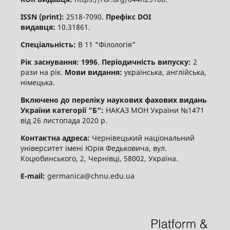
ISSN (print):
2518-7090.
Префікс DOI
видавця:
10.31861.
Спеціальність:
В 11 "Філологія"
Рік заснування: 1996
.
Періодичність випуску:
2
рази на рік.
Мови видання:
українська, англійська,
німецька.
Включено до переліку наукових фахових видань
України категорії “Б“:
НАКАЗ МОН України №1471
від 26 листопада 2020 р.
Контактна адреса:
Чернівецький національний
університет імені Юрія Федьковича, вул.
Коцюбинського, 2, Чернівці, 58002, Україна.
E-mail:
germanica@chnu.edu.ua