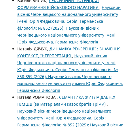
Василь БЯЛИК,
ЛЕКСИЧНИЙ ПОТЕНЦІАЛ
ФОРМУВАННЯ ВІЙСЬКОВОГО НАРАТИВУ
,
Науковий
вісник Чернівецького національного університету
імені Юрія Федьковича. Серія: Германська
філологія: № 852 (2025): Науковий вісник
Чернівецького національного університету імені
Юрія Федьковича. Германська філологія
Наталія ДЯЧУК,
ДИНАМІКА РЕФЕРЕНЦІЇ : ЗНАЧЕННЯ,
КОНТЕКСТ, ІНТЕРПРЕТАЦІЯ
,
Науковий вісник
Чернівецького національного університету імені
Юрія Федьковича. Серія: Германська філологія: №
858-859 (2026): Науковий вісник Чернівецького
національного університету імені Юрія Федьковича.
Германська філологія
Наталя РОМАНОВА ,
СЕМАНТИКА ЖИТЛА ДАВНІХ
НІМЦІВ (за матеріалами казок братів Грімм)
,
Науковий вісник Чернівецького національного
університету імені Юрія Федьковича. Серія:
Германська філологія: № 852 (2025): Науковий вісник