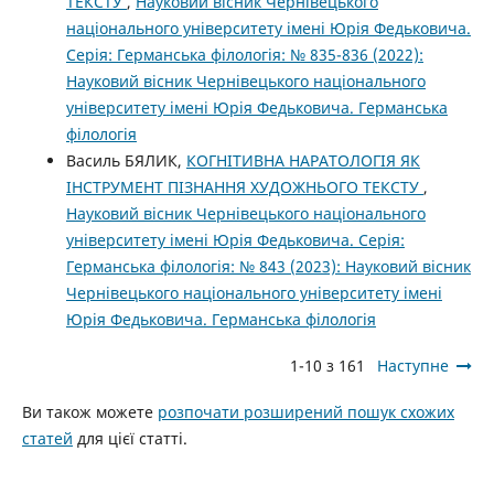
ТЕКСТУ
,
Науковий вісник Чернівецького
національного університету імені Юрія Федьковича.
Серія: Германська філологія: № 835-836 (2022):
Науковий вісник Чернівецького національного
університету імені Юрія Федьковича. Германська
філологія
Василь БЯЛИК,
КОГНІТИВНА НАРAТОЛОГІЯ ЯК
ІНСТРУМЕНТ ПІЗНАННЯ ХУДОЖНЬОГО ТЕКСТУ
,
Науковий вісник Чернівецького національного
університету імені Юрія Федьковича. Серія:
Германська філологія: № 843 (2023): Науковий вісник
Чернівецького національного університету імені
Юрія Федьковича. Германська філологія
1-10 з 161
Наступне
Ви також можете
розпочати розширений пошук схожих
статей
для цієї статті.