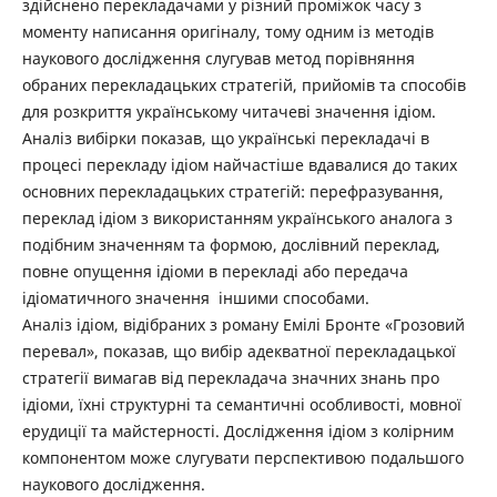
здійснено перекладачами у різний проміжок часу з
моменту написання оригіналу, тому одним із методів
наукового дослідження слугував метод порівняння
обраних перекладацьких стратегій, прийомів та способів
для розкриття українському читачеві значення ідіом.
Аналіз вибірки показав, що українські перекладачі в
процесі перекладу ідіом найчастіше вдавалися до таких
основних перекладацьких стратегій: перефразування,
переклад ідіом з використанням українського аналога з
подібним значенням та формою, дослівний переклад,
повне опущення ідіоми в перекладі або передача
ідіоматичного значення іншими способами.
Аналіз ідіом, відібраних з роману Емілі Бронте «Грозовий
перевал», показав, що вибір адекватної перекладацької
стратегії вимагав від перекладача значних знань про
ідіоми, їхні структурні та семантичні особливості, мовної
ерудиції та майстерності. Дослідження ідіом з колірним
компонентом може слугувати перспективою подальшого
наукового дослідження.