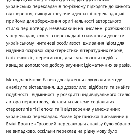
українських перекладачів по-різному підходять до їхнього
відтворення, використовуючи адекватні перекладацькі
прийоми для збереження оригінальності авторського
стилю першотвору. Незважаючи на численні розбіжності
у перекладах, кожен з перекладачів намагався донести
українському читачеві особливості вживання ідіом для
надання яскравої характеристики літературних героїв,
їхніх вчинків, переживань, для змалювання подій та
явищ за допомогою добору влучних ідіоматичних виразів.
Методологічною базою дослідження слугували методи
аналізу та зіставлення, що дозволило відібрати та знайти
подібності і відмінності у розкритті індивідуального стилю
автора першотвору, зіставити системи соціальних
стереотипів тієї епохи та її відтворення у множинних
українських перекладах. Роман британської письменниці
Емілі Бронте «Грозовий перевал» для аналізу було обрано
не випадково, оскільки переклад на рідну мову було