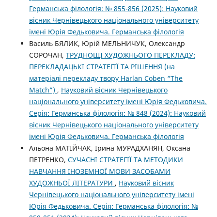
Германська філологія: № 855-856 (2025): Науковий
вісник Чернівецького національного університету
імені Юрія Федьковича. Германська філологія
Василь БЯЛИК, Юрій МЕЛЬНИЧУК, Олександр
СОРОЧАН,
ТРУДНОЩІ ХУДОЖНЬОГО ПЕРЕКЛАДУ:
ПЕРЕКЛАДАЦЬКІ СТРАТЕГІЇ ТА РІШЕННЯ (на
матеріалі перекладу твору Harlan Coben “The
Match”)
,
Науковий вісник Чернівецького
національного університету імені Юрія Федьковича.
Серія: Германська філологія: № 848 (2024): Науковий
вісник Чернівецького національного університету
імені Юрія Федьковича. Германська філологія
Альона МАТІЙЧАК, Ірина МУРАДХАНЯН, Оксана
ПЕТРЕНКО,
СУЧАСНІ СТРАТЕГІЇ ТА МЕТОДИКИ
НАВЧАННЯ ІНОЗЕМНОЇ МОВИ ЗАСОБАМИ
ХУДОЖНЬОЇ ЛІТЕРАТУРИ
,
Науковий вісник
Чернівецького національного університету імені
Юрія Федьковича. Серія: Германська філологія: №