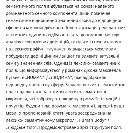
семантичного поля відбувається на основі наявного
домінантного семного компонента, який позначає
семантичне відношення значення слова до відповідної
сфери позамовної дійсності. Інвентаризація релевантних
лексичних одиниць відбувається за допомогою методу
аналізу словникових дефініцій, оскільки із покликанням
на лексикографічні тлумачення видається можливим
побудувати дефініційний ланцюг та виявити актуальні
семи у значеннях слів. Одним із лексико- семантичних
полів, що виформовується у романах Джона Максвелла
Кутзее, є „HUMAN” / „ЛЮДИНА”, яке відображає
відповідну поняттєву сферу. Згадане лексико-семантичне
поле поділяється на чотири лексико-семантичні
мікрополя, які зображують людину в розмаїтті емоцій і
почуттів, будови тіла, розуму та мислення і, врешті-решт,
мови. У пропонованій статті увага зосереджена на
лексико- семантичному мікрополі „Human Body” /
„Людське тіло”. Продемонстровано зріз структури поля,