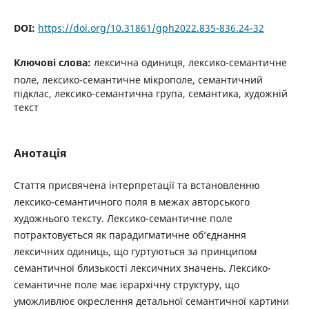
DOI:
https://doi.org/10.31861/gph2022.835-836.24-32
Ключові слова:
лексична одиниця, лексико-семантичне
поле, лексико-семантичне мікрополе, семантичний
підклас, лексико-семантична група, семантика, художній
текст
Анотація
Стаття присвячена інтерпретації та встановленню
лексико-семантичного поля в межах авторського
художнього тексту. Лексико-семантичне поле
потрактовується як парадигматичне об’єднання
лексичних одиниць, що гуртуються за принципом
семантичної близькості лексичних значень. Лексико-
семантичне поле має ієрархічну структуру, що
уможливлює окреслення детальної семантичної картини