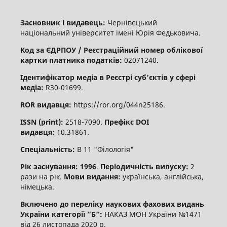
Засновник і видавець:
Чернівецький
національний університет імені Юрія Федьковича.
Код за ЄДРПОУ / Реєстраційний номер облікової
картки платника податків:
02071240.
Ідентифікатор медіа в Реєстрі суб’єктів у сфері
медіа:
R30-01699.
ROR видавця:
https://ror.org/044n25186.
ISSN (print):
2518-7090.
Префікс DOI
видавця:
10.31861.
Спеціальність:
В 11 "Філологія"
Рік заснування: 1996
.
Періодичність випуску:
2
рази на рік.
Мови видання:
українська, англійська,
німецька.
Включено до переліку наукових фахових видань
України категорії “Б“:
НАКАЗ МОН України №1471
від 26 листопада 2020 р.