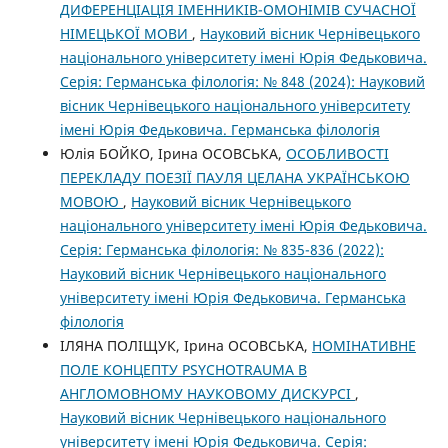
ДИФЕРЕНЦІАЦІЯ ІМЕННИКІВ-ОМОНІМІВ СУЧАСНОЇ
НІМЕЦЬКОЇ МОВИ
,
Науковий вісник Чернівецького
національного університету імені Юрія Федьковича.
Серія: Германська філологія: № 848 (2024): Науковий
вісник Чернівецького національного університету
імені Юрія Федьковича. Германська філологія
Юлія БОЙКО, Ірина ОСОВСЬКА,
ОСОБЛИВОСТІ
ПЕРЕКЛАДУ ПОЕЗІЇ ПАУЛЯ ЦЕЛАНА УКРАЇНСЬКОЮ
МОВОЮ
,
Науковий вісник Чернівецького
національного університету імені Юрія Федьковича.
Серія: Германська філологія: № 835-836 (2022):
Науковий вісник Чернівецького національного
університету імені Юрія Федьковича. Германська
філологія
ІЛЯНА ПОЛІЩУК, Ірина ОСОВСЬКА,
НОМІНАТИВНЕ
ПОЛЕ КОНЦЕПТУ PSYCHOTRAUMA В
АНГЛОМОВНОМУ НАУКОВОМУ ДИСКУРСІ
,
Науковий вісник Чернівецького національного
університету імені Юрія Федьковича. Серія: