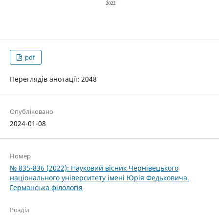
pdf
Переглядів анотації: 2048
Опубліковано
2024-01-08
Номер
№ 835-836 (2022): Науковий вісник Чернівецького
національного університету імені Юрія Федьковича.
Германська філологія
Розділ