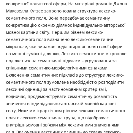
конкретної поняттєвої сфери. На матеріалі романів Джона
Максвелла Кутзее запропонована структура лексико-
семантичного поля. Вона передбачає семантичну
конкретизацію окремих ділянок індивідуально-авторської
мовної картини світу. Першим рівнем лексико-
семантичного поля визначено лексико-семантичне
мікрополе, яке виражає поділ ширшої поняттєвої сфери
на менші суміжні ділянки. Лексико-семантичне мікрополе
поділяється на семантичні підкласи – угруповання за
спільними семантико-морфологічними ознаками.
Включення семантичних підкласів до структури лексико-
семантичного поля зумовлене необхідністю розподілити
лексичні одиниці за частиномовним критерієм і,
водночас, продемонструвати семантичну розмаїтість
значення в індивідуально-авторській мовній картині
світу. Нижчим ієрархічним рівнем лексико-семантичного
поля є лексико-семантична група, що відображає
внутрішньомовні зв’язки між лексичними значеннями
слів. Включення лексичних одиниць до складу лексико-