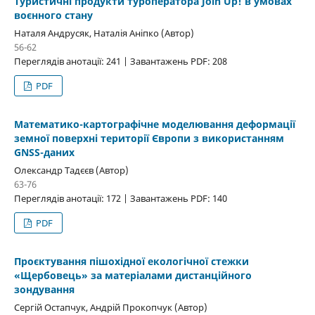
Туристичні продукти туроператора Join Up! в умовах
воєнного стану
Наталя Андрусяк, Наталія Аніпко (Автор)
56-62
Переглядів анотації: 241 | Завантажень PDF: 208
PDF
Математико-картографічне моделювання деформації
земної поверхні території Європи з використанням
GNSS-даних
Олександр Тадєєв (Автор)
63-76
Переглядів анотації: 172 | Завантажень PDF: 140
PDF
Проєктування пішохідної екологічної стежки
«Щербовець» за матеріалами дистанційного
зондування
Сергій Остапчук, Андрій Прокопчук (Автор)