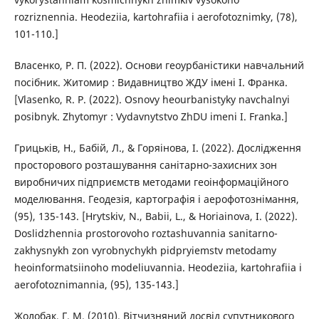
rozriznennia. Heodeziia, kartohrafiia i aerofotoznimky, (78),
101-110.]
Власенко, Р. П. (2022). Основи геоурбаністики навчальний
посібник. Житомир : Видавництво ЖДУ імені І. Франка.
[Vlasenko, R. P. (2022). Osnovy heourbanistyky navchalnyi
posibnyk. Zhytomyr : Vydavnytstvo ZhDU imeni I. Franka.]
Грицьків, Н., Бабій, Л., & Горяінова, І. (2022). Дослідження
просторового розташування санітарно-захисних зон
виробничих підприємств методами геоінформаційного
моделювання. Геодезія, картографія і аерофотознімання,
(95), 135-143. [Hrytskiv, N., Babii, L., & Horiainova, I. (2022).
Doslidzhennia prostorovoho roztashuvannia sanitarno-
zakhysnykh zon vyrobnychykh pidpryiemstv metodamy
heoinformatsiinoho modeliuvannia. Heodeziia, kartohrafiia i
aerofotoznimannia, (95), 135-143.]
Жолобак, Г. М. (2010). Вітчизняний досвід супутникового