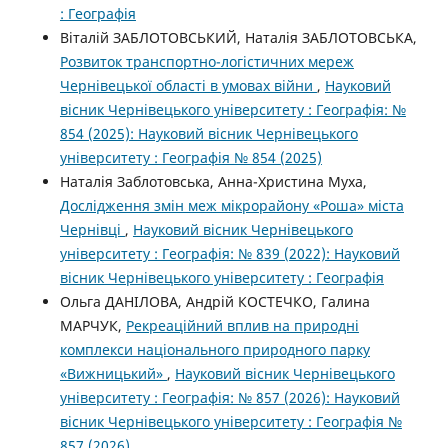
: Географія
Віталій ЗАБЛОТОВСЬКИЙ, Наталія ЗАБЛОТОВСЬКА,
Розвиток транспортно-логістичних мереж
Чернівецької області в умовах війни
,
Науковий
вісник Чернівецького університету : Географія: №
854 (2025): Науковий вісник Чернівецького
університету : Географія № 854 (2025)
Наталія Заблотовська, Анна-Христина Муха,
Дослідження змін меж мікрорайону «Роша» міста
Чернівці
,
Науковий вісник Чернівецького
університету : Географія: № 839 (2022): Науковий
вісник Чернівецького університету : Географія
Ольга ДАНІЛОВА, Андрій КОСТЕЧКО, Галина
МАРЧУК,
Рекреаційний вплив на природні
комплекси національного природного парку
«Вижницький»
,
Науковий вісник Чернівецького
університету : Географія: № 857 (2026): Науковий
вісник Чернівецького університету : Географія №
857 (2026)