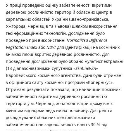
У праці проведено оцінку забезпеченості вкритими
деревною рослинністю територій обласних центрів
карпатських областей України (Івано-Франківська,
Ужгорода, Чернівців та Львова) шляхом використання
геоінформаційних технологій. Дослідження було
проведено при використанні
Normalized Difference
Vegetation Index
або
NDVI
для ідентифікації на космічних
знімках площ вкритих деревною рослинністю. Для
проведення дослідження було обрано мультиспектральні
(13 діапазонів) знімки супутника
«Sentinel-2А»
Європейського космічного агентства. Дані були отримані
з офіційного сайту космічної програми «Копернікус».
Отримані результати показали, що найвищий показник
забезпеченості вкритими деревною рослинністю
територій у м. Чернівці, хоча навіть при цьому він є
меншим від норми ледь не на половину. Для решти
досліджуваних обласних центрів показники
забезпеченості не задовольняють навіть 30 % від