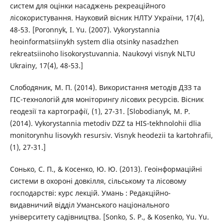
систем для оцінки насаджень рекреаційного
лісокористування. Науковий вісник НЛТУ України, 17(4),
48-53. [Poronnyk, I. Yu. (2007). Vykorystannia
heoinformatsiinykh system dlia otsinky nasadzhen
rekreatsiinoho lisokorystuvannia. Naukovyi visnyk NLTU
Ukrainy, 17(4), 48-53.]
Слободяник, М. П. (2014). Використання методів ДЗЗ та
ГІС-технологій для моніторингу лісових ресурсів. Вісник
геодезії та картографії, (1), 27-31. [Slobodianyk, M. P.
(2014). Vykorystannia metodiv DZZ ta HIS-tekhnolohii dlia
monitorynhu lisovykh resursiv. Visnyk heodezii ta kartohrafii,
(1), 27-31.]
Сонько, С. П., & Косенко, Ю. Ю. (2013). Геоінформаційні
системи в охороні довкілля, сільському та лісовому
господарстві: курс лекцій. Умань : Редакційно-
видавничий відділ Уманського національного
університету садівництва. [Sonko, S. P., & Kosenko, Yu. Yu.