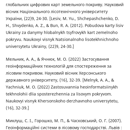
глобальних цифрових карт земельного покриву. Науковий
вісник Національного лісотехнічного університету
України, (22)9, 24-30. [Lesiv, M. Yu., Shchepashchenko, D.
H., Shvydenko, A. Z., & Bun, R. A. (2012). Pobudova karty lisiv
Ukrainy za danymy hlobalnykh tsyfrovykh kart zemelnoho
pokryvu. Naukovyi visnyk Natsionalnoho lisotekhnichnoho
universytetu Ukrainy, (22)9, 24-30.]
Мельник, А. А., & Ячнюк, М. О. (2022) Застосування
геоінформаційних технологій для спостереження за
лісовим покривом. Науковий вісник Херсонського
державного університету, (16), 32-39. [Melnyk, A. A., &
Yachniuk, M. O. (2022) Zastosuvannia heoinformatsiinykh
tekhnolohii dlia sposterezhennia za lisovym pokryvom.
Naukovyi visnyk Khersonskoho derzhavnoho universytetu,
(16), 32-39.]
Миклуш, С. І., Горошко, М. П., & Часковський, О. Г. (2007).
Геоінформаційні системи в лісовому господарстві. Львів :