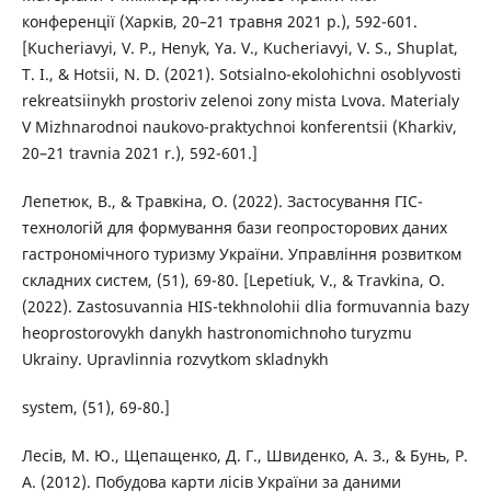
конференції (Харків, 20–21 травня 2021 р.), 592-601.
[Kucheriavyi, V. P., Henyk, Ya. V., Kucheriavyi, V. S., Shuplat,
T. I., & Hotsii, N. D. (2021). Sotsialno-ekolohichni osoblyvosti
rekreatsiinykh prostoriv zelenoi zony mista Lvova. Materialy
V Mizhnarodnoi naukovo-praktychnoi konferentsii (Kharkiv,
20–21 travnia 2021 r.), 592-601.]
Лепетюк, В., & Травкіна, О. (2022). Застосування ГІС-
технологій для формування бази геопросторових даних
гастрономічного туризму України. Управління розвитком
складних систем, (51), 69-80. [Lepetiuk, V., & Travkina, O.
(2022). Zastosuvannia HIS-tekhnolohii dlia formuvannia bazy
heoprostorovykh danykh hastronomichnoho turyzmu
Ukrainy. Upravlinnia rozvytkom skladnykh
system, (51), 69-80.]
Лесів, М. Ю., Щепащенко, Д. Г., Швиденко, А. З., & Бунь, Р.
А. (2012). Побудова карти лісів України за даними