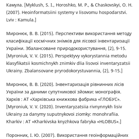
Камула. [Myklush, S. I., Horoshko, M. P., & Chaskovskyi, O. H.
(2007). Heoinformatsiini systemy v lisovomu hospodarstvi.
Lviv : Kamula.]
Миронюк, В. В. (2015). Перспективи використання методу
класифікації космічних знімків для лісової інвентаризації
України. Збалансоване природокористування, (2), 9-15.
[Myroniuk, V. V. (2015). Perspektyvy vykorystannia metodu
klasyfikatsii kosmichnykh znimkiv dlia lisovoi inventaryzatsii
Ukrainy. Zbalansovane pryrodokorystuvannia, (2), 9-15.]
Миронюк, В. В. (2020). Інвентаризація рівнинних лісів
України за даними супутникової зйомки: монографія.
Харків : АТ «Харківська книжкова фабрика «ГЛОБУС».
[Myroniuk, V. V. (2020). Inventaryzatsiia rivnynnykh lisiv
Ukrainy za danymy suputnykovoi ziomky: monohrafiia.
Kharkiv : AT «Kharkivska knyzhkova fabryka «HLOBUS».]
Поронник, І. Ю. (2007). Використання геоінформаційних