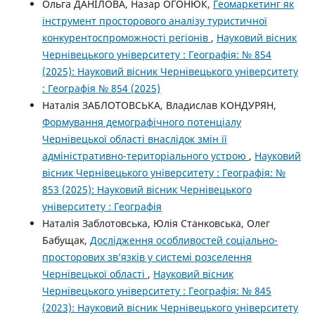
Ольга ДАНІЛОВА, Назар ОГОНЮК,
Геомаркетинг як
інструмент просторового аналізу туристичної
конкурентоспроможності регіонів
,
Науковий вісник
Чернівецького університету : Географія: № 854
(2025): Науковий вісник Чернівецького університету
: Географія № 854 (2025)
Наталія ЗАБЛОТОВСЬКА, Владислав КОНДУРЯН,
Формування демографічного потенціалу
Чернівецької області внаслідок змін її
адміністративно-територіального устрою
,
Науковий
вісник Чернівецького університету : Географія: №
853 (2025): Науковий вісник Чернівецького
університету : Географія
Наталія Заблотовська, Юлія Станковська, Олег
Бабущак,
Дослідження особливостей соціально-
просторових зв’язків у системі розселення
Чернівецької області
,
Науковий вісник
Чернівецького університету : Географія: № 845
(2023): Науковий вісник Чернівецького університету