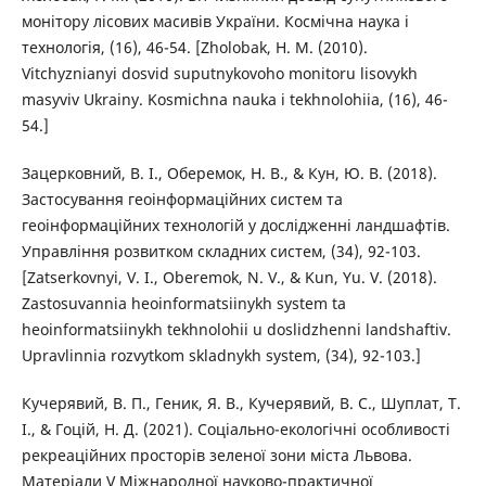
монітору лісових масивів України. Космічна наука і
технологія, (16), 46-54. [Zholobak, H. M. (2010).
Vitchyznianyi dosvid suputnykovoho monitoru lisovykh
masyviv Ukrainy. Kosmichna nauka i tekhnolohiia, (16), 46-
54.]
Зацерковний, В. І., Оберемок, Н. В., & Кун, Ю. В. (2018).
Застосування геоінформаційних систем та
геоінформаційних технологій у дослідженні ландшафтів.
Управління розвитком складних систем, (34), 92-103.
[Zatserkovnyi, V. I., Oberemok, N. V., & Kun, Yu. V. (2018).
Zastosuvannia heoinformatsiinykh system ta
heoinformatsiinykh tekhnolohii u doslidzhenni landshaftiv.
Upravlinnia rozvytkom skladnykh system, (34), 92-103.]
Кучерявий, В. П., Геник, Я. В., Кучерявий, В. С., Шуплат, Т.
І., & Гоцій, Н. Д. (2021). Соціально-екологічні особливості
рекреаційних просторів зеленої зони міста Львова.
Матеріали V Міжнародної науково-практичної