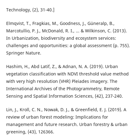
Technology, (2), 31-40.]
Elmqvist, T., Fragkias, M., Goodness, J., Güneralp, B.,
Marcotullio, P. J., McDonald, R. I., ... & Wilkinson, C. (2013).
In Urbanization, biodiversity and ecosystem services:
challenges and opportunities: a global assessment (p. 755).
Springer Nature.
Hashim, H., Abd Latif, Z., & Adnan, N. A. (2019). Urban
vegetation classification with NDVI threshold value method
with very high resolution (VHR) Pleiades imagery. The
International Archives of the Photogrammetry, Remote
Sensing and Spatial Information Sciences, (42), 237-240.
Lin, J., Kroll, C. N., Nowak, D. J., & Greenfield, E. J. (2019). A
review of urban forest modeling: Implications for
management and future research. Urban forestry & urban
greening, (43), 126366.