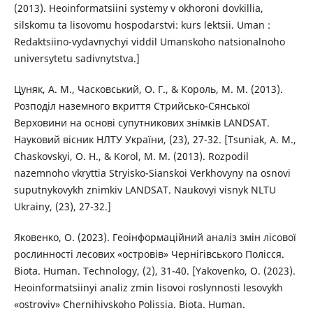
(2013). Heoinformatsiini systemy v okhoroni dovkillia,
silskomu ta lisovomu hospodarstvi: kurs lektsii. Uman :
Redaktsiino-vydavnychyi viddil Umanskoho natsionalnoho
universytetu sadivnytstva.]
Цуняк, А. М., Часковський, О. Г., & Король, М. М. (2013).
Розподіл наземного вкриття Стрийсько-Сянської
Верховини на основі супутникових знімків LANDSAT.
Науковий вісник НЛТУ України, (23), 27-32. [Tsuniak, A. M.,
Chaskovskyi, O. H., & Korol, M. M. (2013). Rozpodil
nazemnoho vkryttia Stryisko-Sianskoi Verkhovyny na osnovi
suputnykovykh znimkiv LANDSAT. Naukovyi visnyk NLTU
Ukrainy, (23), 27-32.]
Яковенко, О. (2023). Геоінформаційний аналіз змін лісової
рослинності лесових «островів» Чернігівського Полісся.
Biota. Human. Technology, (2), 31-40. [Yakovenko, O. (2023).
Heoinformatsiinyi analiz zmin lisovoi roslynnosti lesovykh
«ostroviv» Chernihivskoho Polissia. Biota. Human.