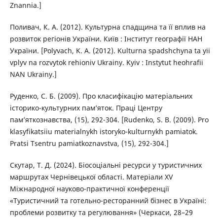
Znannia.]
Поливач, К. А. (2012). Культурна спадщина та її вплив на
розвиток регіонів України. Київ : Інститут географії НАН
України. [Polyvach, K. A. (2012). Kulturna spadshchyna ta yii
vplyv na rozvytok rehioniv Ukrainy. Kyiv : Instytut heohrafii
NAN Ukrainy.]
Руденко, С. Б. (2009). Про класифікацію матеріальних
історико-культурних пам’яток. Праці Центру
пам’яткознавства, (15), 292-304. [Rudenko, S. B. (2009). Pro
klasyfikatsiiu materialnykh istoryko-kulturnykh pamiatok.
Pratsi Tsentru pamiatkoznavstva, (15), 292-304.]
Скутар, Т. Д. (2024). Біосоціальні ресурси у туристичних
маршрутах Чернівецької області. Матеріали ХV
Міжнародної науково-практичної конференції
«Туристичний та готельно-ресторанний бізнес в Україні:
проблеми розвитку та регулювання» (Черкаси, 28–29