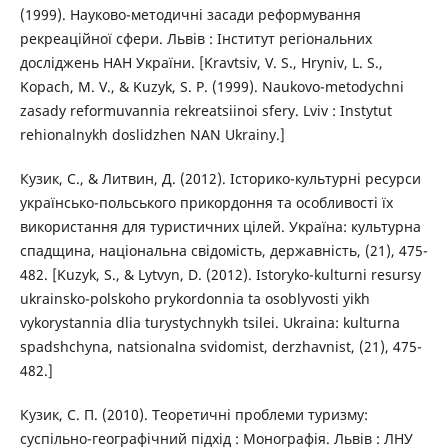
(1999). Науково-методичні засади реформування
рекреаційної сфери. Львів : Інститут регіональних
досліджень НАН України. [Kravtsiv, V. S., Hryniv, L. S.,
Kopach, M. V., & Kuzyk, S. P. (1999). Naukovo-metodychni
zasady reformuvannia rekreatsiinoi sfery. Lviv : Instytut
rehionalnykh doslidzhen NAN Ukrainy.]
Кузик, С., & Литвин, Д. (2012). Історико-культурні ресурси
українсько-польського прикордоння та особливості їх
використання для туристичних цілей. Україна: культурна
спадщина, національна свідомість, державність, (21), 475-
482. [Kuzyk, S., & Lytvyn, D. (2012). Istoryko-kulturni resursy
ukrainsko-polskoho prykordonnia ta osoblyvosti yikh
vykorystannia dlia turystychnykh tsilei. Ukraina: kulturna
spadshchyna, natsionalna svidomist, derzhavnist, (21), 475-
482.]
Кузик, С. П. (2010). Теоретичні проблеми туризму:
суспільно-географічний підхід : Монографія. Львів : ЛНУ