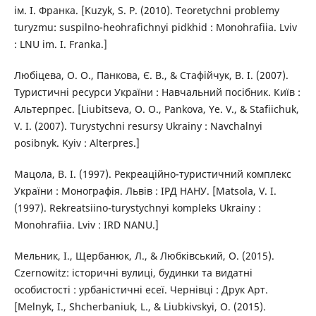
ім. І. Франка. [Kuzyk, S. P. (2010). Teoretychni problemy
turyzmu: suspilno-heohrafichnyi pidkhid : Monohrafiia. Lviv
: LNU im. I. Franka.]
Любіцева, О. О., Панкова, Є. В., & Стафійчук, В. І. (2007).
Туристичні ресурси України : Навчальний посібник. Київ :
Альтерпрес. [Liubitseva, O. O., Pankova, Ye. V., & Stafiichuk,
V. I. (2007). Turystychni resursy Ukrainy : Navchalnyi
posibnyk. Kyiv : Alterpres.]
Мацола, В. І. (1997). Рекреаційно-туристичний комплекс
України : Монографія. Львів : ІРД НАНУ. [Matsola, V. I.
(1997). Rekreatsiino-turystychnyi kompleks Ukrainy :
Monohrafiia. Lviv : IRD NANU.]
Мельник, І., Щербанюк, Л., & Любківський, О. (2015).
Czernowitz: історичні вулиці, будинки та видатні
особистості : урбаністичні есеї. Чернівці : Друк Арт.
[Melnyk, I., Shcherbaniuk, L., & Liubkivskyi, O. (2015).