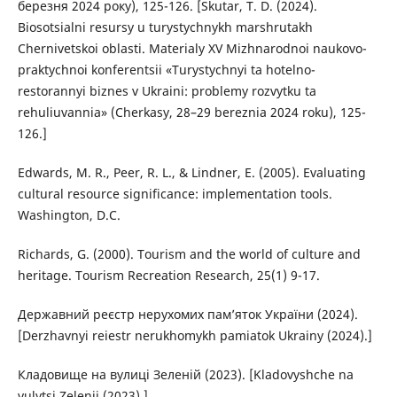
березня 2024 року), 125-126. [Skutar, T. D. (2024).
Biosotsialni resursy u turystychnykh marshrutakh
Chernivetskoi oblasti. Materialy XV Mizhnarodnoi naukovo-
praktychnoi konferentsii «Turystychnyi ta hotelno-
restorannyi biznes v Ukraini: problemy rozvytku ta
rehuliuvannia» (Cherkasy, 28–29 bereznia 2024 roku), 125-
126.]
Edwards, M. R., Peer, R. L., & Lindner, E. (2005). Evaluating
cultural resource significance: implementation tools.
Washington, D.C.
Richards, G. (2000). Tourism and the world of culture and
heritage. Tourism Recreation Research, 25(1) 9-17.
Державний реєстр нерухомих пам’яток України (2024).
[Derzhavnyi reiestr nerukhomykh pamiatok Ukrainy (2024).]
Кладовище на вулиці Зеленій (2023). [Kladovyshche na
vulytsi Zelenii (2023).]