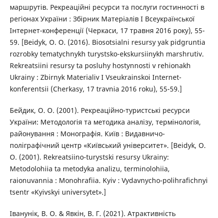
маршрутів. Рекреаційні ресурси та послуги гостинності в
регіонах України : Збірник Матеріалів І Всеукраїнської
Інтернет-конференції (Черкаси, 17 травня 2016 року), 55-
59. [Beidyk, O. O. (2016). Biosotsialni resursy yak pidgruntia
rozrobky tematychnykh turystsko-ekskursiinykh marshrutiv.
Rekreatsiini resursy ta posluhy hostynnosti v rehionakh
Ukrainy : Zbirnyk Materialiv I Vseukrainskoi Internet-
konferentsii (Cherkasy, 17 travnia 2016 roku), 55-59.]
Бейдик, О. О. (2001). Рекреаційно-туристські ресурси
України: Методологія та методика аналізу, термінологія,
районування : Монографія. Київ : Видавничо-
поліграфічний центр «Київський університет». [Beidyk, O.
O. (2001). Rekreatsiino-turystski resursy Ukrainy:
Metodolohiia ta metodyka analizu, terminolohiia,
raionuvannia : Monohrafiia. Kyiv : Vydavnycho-polihrafichnyi
tsentr «Kyivskyi universytet».]
Іванунік, В. О. & Явкін, В. Г. (2021). Атрактивність