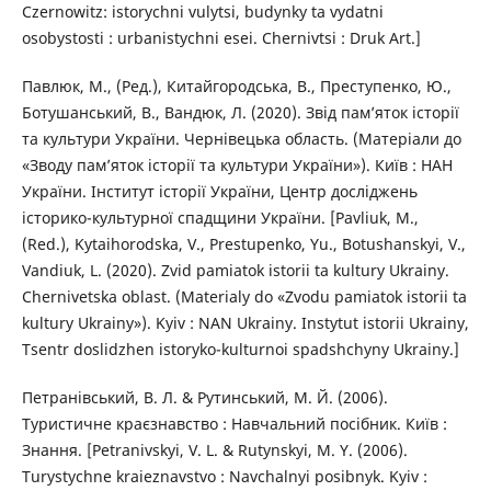
Czernowitz: istorychni vulytsi, budynky ta vydatni
osobystosti : urbanistychni esei. Chernivtsi : Druk Art.]
Павлюк, М., (Ред.), Китайгородська, В., Преступенко, Ю.,
Ботушанський, В., Вандюк, Л. (2020). Звід пам’яток історії
та культури України. Чернівецька область. (Матеріали до
«Зводу пам’яток історії та культури України»). Київ : НАН
України. Інститут історії України, Центр досліджень
історико-культурної спадщини України. [Pavliuk, M.,
(Red.), Kytaihorodska, V., Prestupenko, Yu., Botushanskyi, V.,
Vandiuk, L. (2020). Zvid pamiatok istorii ta kultury Ukrainy.
Chernivetska oblast. (Materialy do «Zvodu pamiatok istorii ta
kultury Ukrainy»). Kyiv : NAN Ukrainy. Instytut istorii Ukrainy,
Tsentr doslidzhen istoryko-kulturnoi spadshchyny Ukrainy.]
Петранівський, В. Л. & Рутинський, М. Й. (2006).
Туристичне краєзнавство : Навчальний посібник. Київ :
Знання. [Petranivskyi, V. L. & Rutynskyi, M. Y. (2006).
Turystychne kraieznavstvo : Navchalnyi posibnyk. Kyiv :