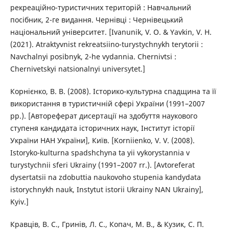
рекреаційно-туристичних територій : Навчальний
посібник, 2-ге видання. Чернівці : Чернівецький
національний університет. [Ivanunik, V. O. & Yavkin, V. H.
(2021). Atraktyvnist rekreatsiino-turystychnykh terytorii :
Navchalnyi posibnyk, 2-he vydannia. Chernivtsi :
Chernivetskyi natsionalnyi universytet.]
Корнієнко, В. В. (2008). Історико-культурна спадщина та її
використання в туристичній сфері України (1991–2007
рр.). [Автореферат дисертації на здобуття наукового
ступеня кандидата історичних наук, Інститут історії
України НАН України], Київ. [Korniienko, V. V. (2008).
Istoryko-kulturna spadshchyna ta yii vykorystannia v
turystychnii sferi Ukrainy (1991–2007 rr.). [Avtoreferat
dysertatsii na zdobuttia naukovoho stupenia kandydata
istorychnykh nauk, Instytut istorii Ukrainy NAN Ukrainy],
Kyiv.]
Кравців, В. С., Гринів, Л. С., Копач, М. В., & Кузик, С. П.