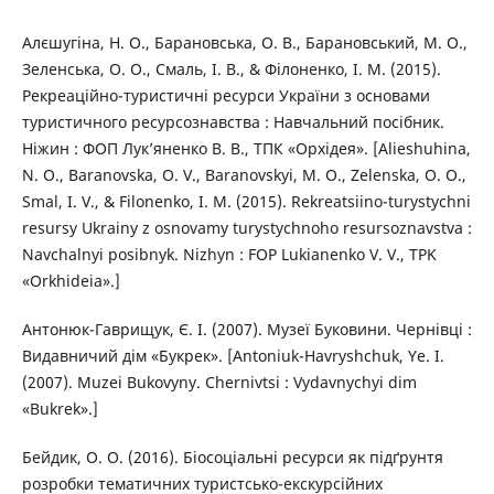
Алєшугіна, Н. О., Барановська, О. В., Барановський, М. О.,
Зеленська, О. О., Смаль, І. В., & Філоненко, І. М. (2015).
Рекреаційно-туристичні ресурси України з основами
туристичного ресурсознавства : Навчальний посібник.
Ніжин : ФОП Лук’яненко В. В., ТПК «Орхідея». [Alieshuhina,
N. O., Baranovska, O. V., Baranovskyi, M. O., Zelenska, O. O.,
Smal, I. V., & Filonenko, I. M. (2015). Rekreatsiino-turystychni
resursy Ukrainy z osnovamy turystychnoho resursoznavstva :
Navchalnyi posibnyk. Nizhyn : FOP Lukianenko V. V., TPK
«Orkhideia».]
Антонюк-Гаврищук, Є. І. (2007). Музеї Буковини. Чернівці :
Видавничий дім «Букрек». [Antoniuk-Havryshchuk, Ye. I.
(2007). Muzei Bukovyny. Chernivtsi : Vydavnychyi dim
«Bukrek».]
Бейдик, О. О. (2016). Біосоціальні ресурси як підґрунтя
розробки тематичних туристсько-екскурсійних