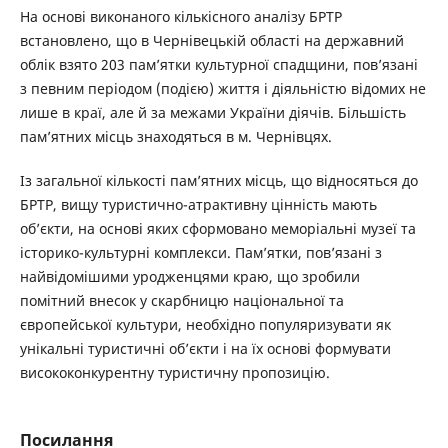
На основі виконаного кількісного аналізу БРТР
встановлено, що в Чернівецькій області на державний
облік взято 203 пам’ятки культурної спадщини, пов’язані
з певним періодом (подією) життя і діяльністю відомих не
лише в краї, але й за межами України діячів. Більшість
пам’ятних місць знаходяться в м. Чернівцях.
Із загальної кількості пам’ятних місць, що відносяться до
БРТР, вищу туристично-атрактивну цінність мають
об’єкти, на основі яких сформовано меморіальні музеї та
історико-культурні комплекси. Пам’ятки, пов’язані з
найвідомішими уродженцями краю, що зробили
помітний внесок у скарбницю національної та
європейської культури, необхідно популяризувати як
унікальні туристичні об’єкти і на їх основі формувати
висококонкурентну туристичну пропозицію.
Посилання