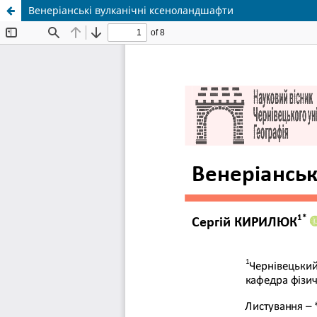
Венеріанські вулканічні ксеноландшафти