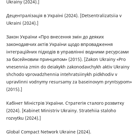
Ukrainy (2024).]
Децентралізація в Україні (2024). [Detsentralizatsiia v
Ukraini (2024).]
Закон України «Про внесення змін до деяких
законодавчих актів України щодо впровадження
інтеграційних підходів в управлінні водними ресурсами
за басейновим принципом» (2015). [Zakon Ukrainy «Pro
vnesennia zmin do deiakykh zakonodavchykh aktiv Ukrainy
shchodo vprovadzhennia intehratsiinykh pidkhodiv v
upravlinni vodnymy resursamy za baseinovym pryntsypom»
(2015).]
Кабінет Міністрів України. Стратегія сталого розвитку
(2024). [Kabinet Ministriv Ukrainy. Stratehiia staloho
rozvytku (2024).]
Global Compact Network Ukraine (2024).