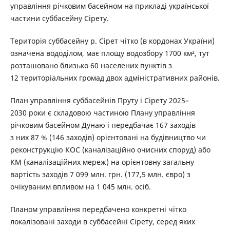
управління річковим басейном на прикладі української
частини суббасейну Сірету.
Територія суббасейну р. Сірет чітко (в кордонах України)
означена вододілом, має площу водозбору 1700 км², тут
розташовано близько 60 населених пунктів з
12 територіальних громад двох адміністративних районів.
План управління суббасейнів Пруту і Сірету 2025–
2030 роки є складовою частиною Плану управління
річковим басейном Дунаю і передбачає 167 заходів
з них 87 % (146 заходів) орієнтовані на будівництво чи
реконструкцію КОС (каналізаційно очисних споруд) або
КМ (каналізаційних мереж) на орієнтовну загальну
вартість заходів 7 099 млн. грн. (177,5 млн. євро) з
очікуваним впливом на 1 045 млн. осіб.
Планом управління передбачено конкретні чітко
локалізовані заходи в суббасейні Сірету, серед яких