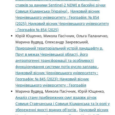
ставків за даними Sentinel-2 NDWI в басейні річки
Совиця Кіцманська (Україна)
,
Науковий вісник
Чернівецького університету : Географія: № 854
(2025): Науковий вісник Чернівецького університету
: Географія № 854 (2025)
Юрій Ющенко, Микола Пасічник, Ольга Паланичко,
Марина Вудвуд, Олександр Закревський,
Природний територіальний устрій ландшафту р.
Прут в межах Чернівецької області, його
антропогенні трансформації та особливості
функціонування системи потік-русло-заплава
,
Науковий вісник Чернівецького університету :
Географія: № 845 (2023): Науковий вісник
Чернівецького університету : Географія
Марина Вудвуд, Микола Пасічник, Юрій Ющенко,
Аналіз стану прибережних смуг вздовж річок
Совиця Ставчанська і Совиця Кіцманська та їх ролі у
збереженні якості водних об’єктів
,
Науковий вісник