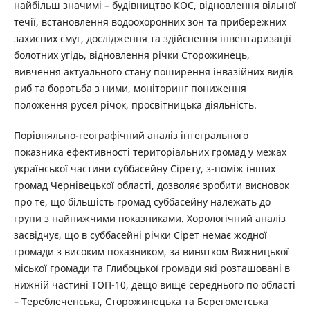
найбільш значимі – будівництво КОС, відновлення вільної
течії, встановлення водоохоронних зон та прибережних
захисних смуг, дослідження та здійснення інвентаризації
болотних угідь, відновлення річки Сторожинець,
вивчення актуального стану поширення інвазійних видів
риб та боротьба з ними, моніторинг пониження
положення русел річок, просвітницька діяльність.
Порівняльно-географічний аналіз інтегрального
показника ефективності територіальних громад у межах
української частини суббасейну Сірету, з-поміж інших
громад Чернівецької області, дозволяє зробити висновок
про те, що більшість громад суббасейну належать до
групи з найнижчими показниками. Хорологічний аналіз
засвідчує, що в суббасейні річки Сірет немає жодної
громади з високим показником, за винятком Вижницької
міської громади та Глибоцької громади які розташовані в
нижній частині ТОП-10, дещо вище середнього по області
– Тереблеченська, Сторожинецька та Берегометська