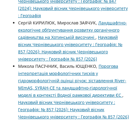
Чернівецького університету : Географія: № 847
(2024): Науковий вісник Чернівецького університету
: Географія
Сергій КИРИЛЮК, Мирослав ЗАЯЧУК,
Ландшафтно-
екологічне обґрунтування розвитку органічного
садівництва на Хотинській височині
,
Науковий
вісник Чернівецького університету : Географія: №
857 (2026): Науковий вісник Чернівецького
університету : Географія № 857 (2026)
Микола ПАСІЧНИК, Василь ЮЩЕНКО,
Порогова
інтерпретація морфологічних тисків у
гідроморфологічній оцінці річок: зіставлення River-
MImAS, SYRAH-CE та ландшафтно-гідрологічної
моделі в контексті Водної рамкової директиви ЄС
,
Науковий вісник Чернівецького університету :
Географія: № 857 (2026): Науковий вісник
Чернівецького університету : Географія № 857 (2026)